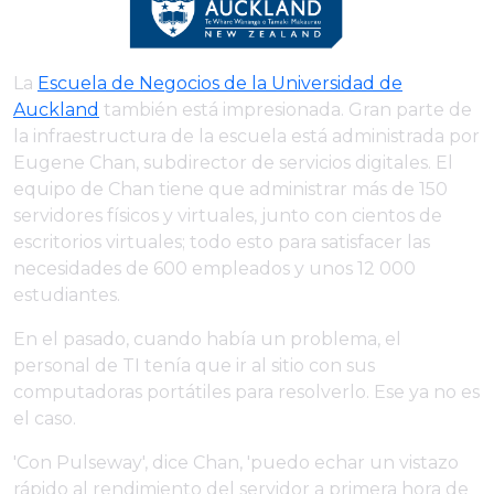
La
Escuela de Negocios de la Universidad de
Auckland
también está impresionada. Gran parte de
la infraestructura de la escuela está administrada por
Eugene Chan, subdirector de servicios digitales. El
equipo de Chan tiene que administrar más de 150
servidores físicos y virtuales, junto con cientos de
escritorios virtuales; todo esto para satisfacer las
necesidades de 600 empleados y unos 12 000
estudiantes.
En el pasado, cuando había un problema, el
personal de TI tenía que ir al sitio con sus
computadoras portátiles para resolverlo. Ese ya no es
el caso.
'Con Pulseway', dice Chan, 'puedo echar un vistazo
rápido al rendimiento del servidor a primera hora de