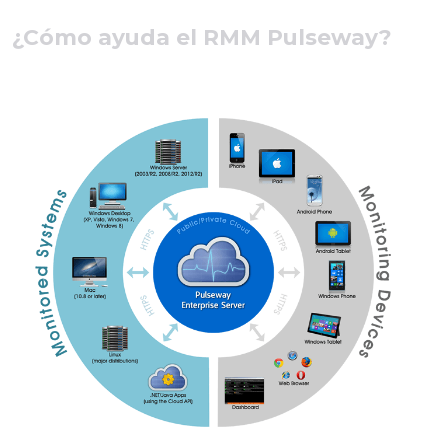
¿Cómo ayuda el RMM Pulseway?