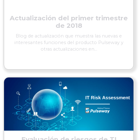
Actualización del primer trimestre
de 2018
Blog de actualización que muestra las nuevas e
interesantes funciones del producto Pulseway y
otras actualizaciones en...
SEGUIR LEYENDO
Evaluación de riesgos de TI