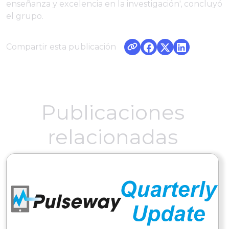
enseñanza y excelencia en la investigación', concluyó
el grupo.
Compartir esta publicación
Publicaciones
relacionadas