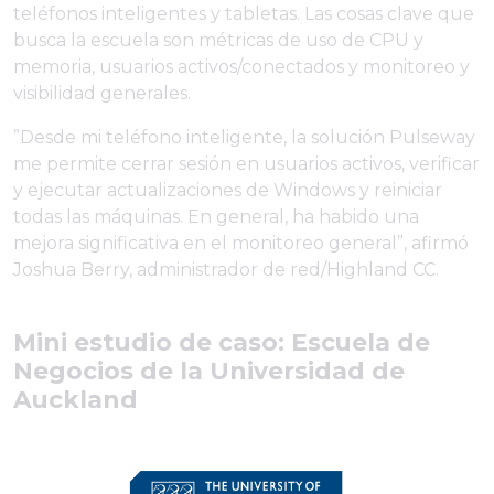
teléfonos inteligentes y tabletas. Las cosas clave que
busca la escuela son métricas de uso de CPU y
memoria, usuarios activos/conectados y monitoreo y
visibilidad generales.
”Desde mi teléfono inteligente, la solución Pulseway
me permite cerrar sesión en usuarios activos, verificar
y ejecutar actualizaciones de Windows y reiniciar
todas las máquinas. En general, ha habido una
mejora significativa en el monitoreo general”, afirmó
Joshua Berry, administrador de red/Highland CC.
Mini estudio de caso: Escuela de
Negocios de la Universidad de
Auckland