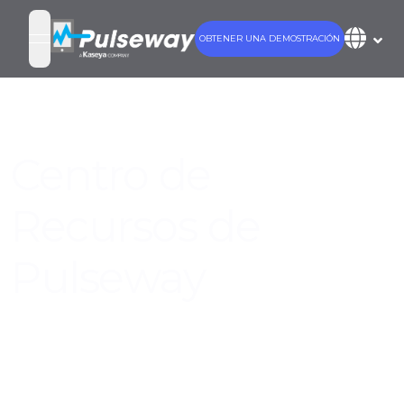
OBTENER UNA DEMOSTRACIÓN
open navigation menu
Centro de
Recursos de
Pulseway
Obtén el máximo provecho de Pulseway
con estos recursos y materiales de base de
conocimiento para hacer crecer tu negocio
y mejorar tu juego en TI.