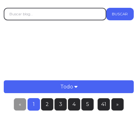
BUSCAR
TEMAS
Todo
«
1
2
3
4
5
...
41
»