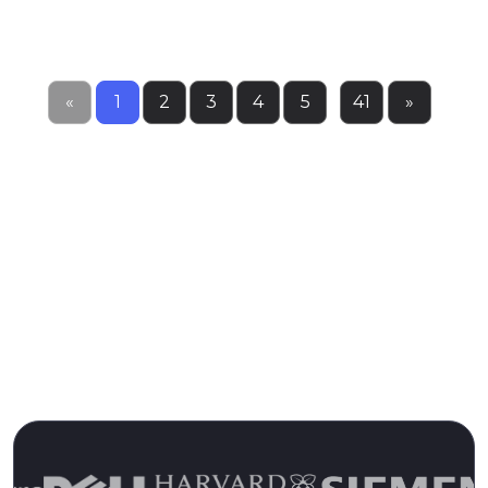
«
1
2
3
4
5
...
41
»
Confiado por más de 13,000
clientes durante más de 15 años
Únase a los clientes satisfechos y experimente la
diferencia de Pulseway hoy mismo