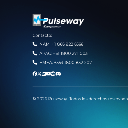
Contacto
:
NAM: +1 866 822 6566
APAC: +61 1800 271 003
EMEA: +353 1800 832 207
©
2026
Pulseway. Todos los derechos reservado