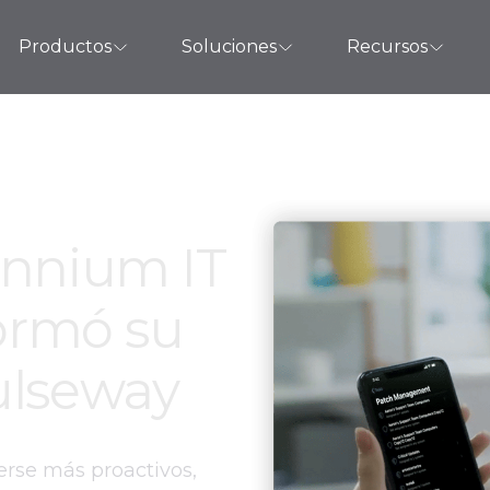
Productos
Soluciones
Recursos
ennium IT
formó su
ulseway
erse más proactivos,