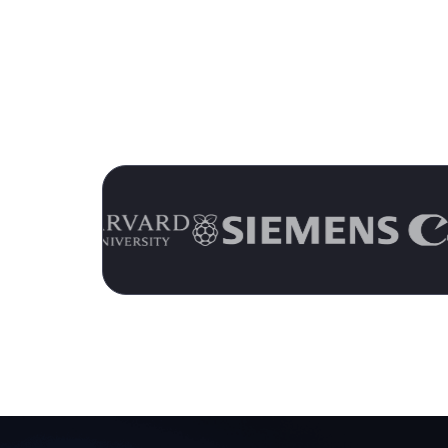
Confiado po
Únase a los c