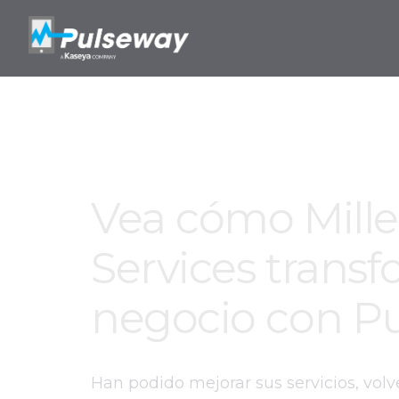
Vea cómo Mill
Services trans
negocio con P
Han podido mejorar sus servicios, volv