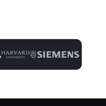
s de 15 años
eway hoy mismo