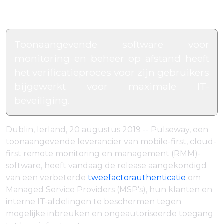
Toonaangevende software voor
monitoring en beheer op afstand heeft
het verificatieproces voor zijn gebruikers
bijgewerkt voor maximale IT-
beveiliging.
Dublin, Ierland, 20 augustus 2019 -- Pulseway, een
toonaangevende leverancier van mobile-first, cloud-
first remote monitoring en management (RMM)-
software, heeft vandaag de release aangekondigd
van een verbeterde
tweefactorauthenticatie
om
Managed Service Providers (MSP's), hun klanten en
interne IT-afdelingen te beschermen tegen
mogelijke inbreuken en ongeautoriseerde toegang