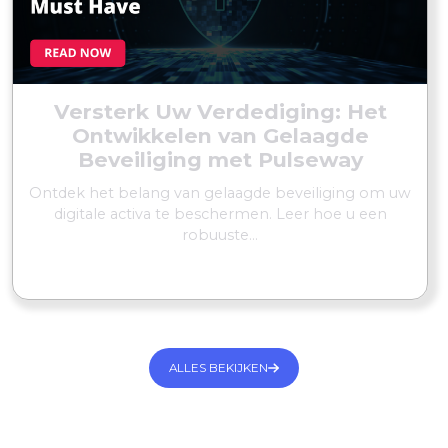
Versterk Uw Verdediging: Het
Ontwikkelen van Gelaagde
Beveiliging met Pulseway
Ontdek het belang van gelaagde beveiliging om uw
digitale activa te beschermen. Leer hoe u een
robuuste...
MEER LEZEN
ALLES BEKIJKEN