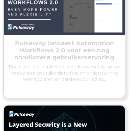
Pulseway lanceert Automation
Workflows 2.0 voor een nog
naadlozere gebruikerservaring
Bouw snellere, intuïtievere workflows met de nieuw
ontworpen gebruikersinterface en ondersteuning
voor kopiëren en plakken voor acties...
MEER LEZEN