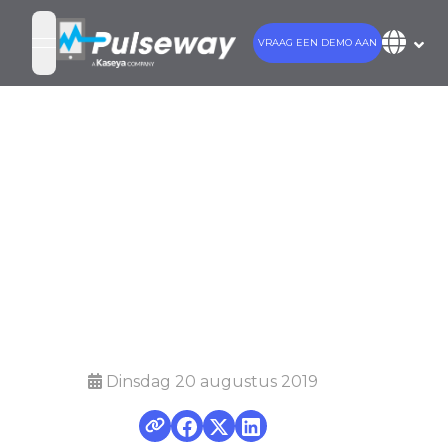
VRAAG EEN DEMO AAN
open navigation menu
lseway introduceer
n nieuwe verbeter
versie van
efactorauthenticat
Dinsdag 20 augustus 2019