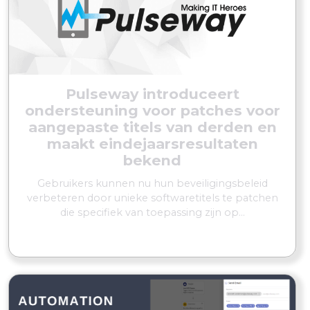
Pulseway introduceert
ondersteuning voor patches voor
aangepaste titels van derden en
maakt eindejaarsresultaten
bekend
Gebruikers kunnen nu hun beveiligingsbeleid
verbeteren door unieke softwaretitels te patchen
die specifiek van toepassing zijn op...
MEER LEZEN