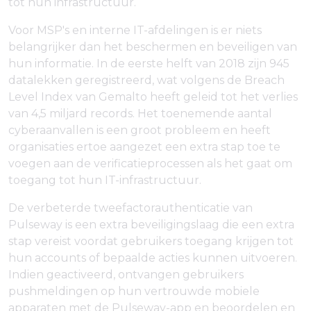
tot hun infrastructuur.
Voor MSP's en interne IT-afdelingen is er niets
belangrijker dan het beschermen en beveiligen van
hun informatie. In de eerste helft van 2018 zijn 945
datalekken geregistreerd, wat volgens de Breach
Level Index van Gemalto heeft geleid tot het verlies
van 4,5 miljard records. Het toenemende aantal
cyberaanvallen is een groot probleem en heeft
organisaties ertoe aangezet een extra stap toe te
voegen aan de verificatieprocessen als het gaat om
toegang tot hun IT-infrastructuur.
De verbeterde tweefactorauthenticatie van
Pulseway is een extra beveiligingslaag die een extra
stap vereist voordat gebruikers toegang krijgen tot
hun accounts of bepaalde acties kunnen uitvoeren.
Indien geactiveerd, ontvangen gebruikers
pushmeldingen op hun vertrouwde mobiele
apparaten met de Pulseway-app en beoordelen en