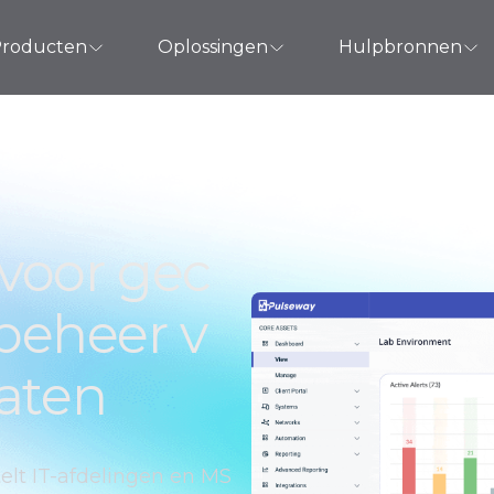
roducten
Oplossingen
Hulpbronnen
voor gec
-beheer v
aten
elt IT-afdelingen en MS