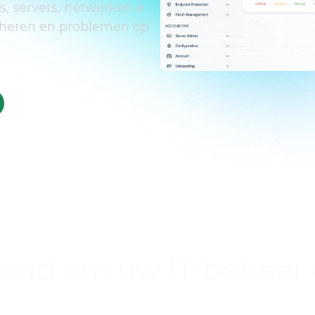
s, servers, netwerken e
eheren en problemen op
ld om uw IT-beheer 