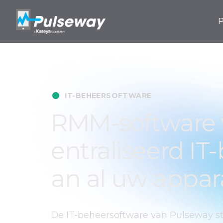
P
•
IT-BEHEERSOFTWARE
RMM-software 
entraliseerd IT
an al uw appar
De IT-beheersoftware van Pulseway st