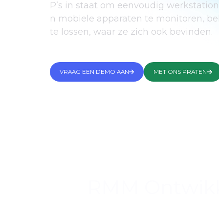
P’s in staat om eenvoudig werkstation
n mobiele apparaten te monitoren, b
te lossen, waar ze zich ook bevinden.
VRAAG EEN DEMO AAN
MET ONS PRATEN
RMM Ontwikke