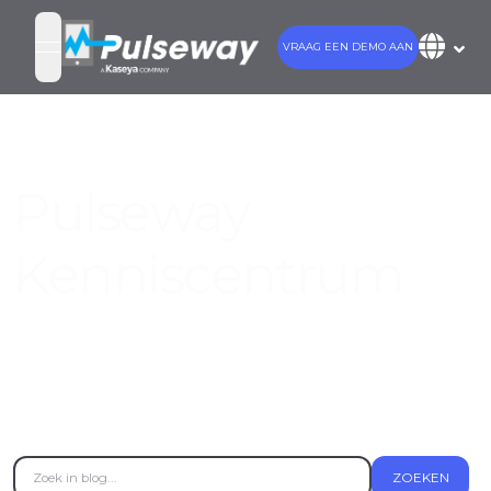
VRAAG EEN DEMO AAN
open navigation menu
Pulseway
Kenniscentrum
Haal het meeste uit Pulseway met deze
bronnen en kennisbankartikelen om uw
bedrijf te laten groeien en uw IT-prestaties
te verbeteren.
ZOEKEN