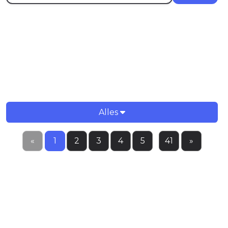
ONDERWERPEN
Alles
«
1
2
3
4
5
...
41
»