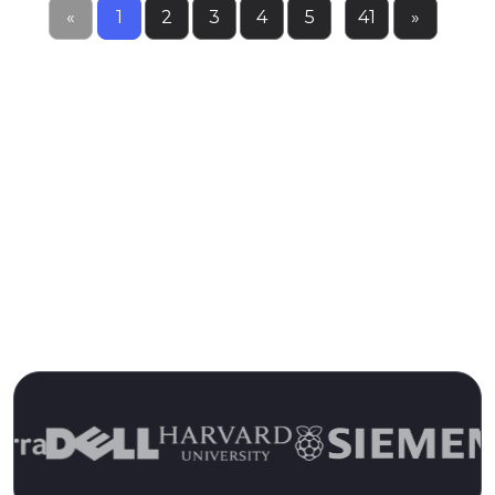
«
1
2
3
4
5
...
41
»
Vertrouwd door meer dan 13.000
klanten gedurende meer dan 15
jaar
Sluit u aan bij tevreden klanten en ervaar vandaag
nog het verschil van Pulseway