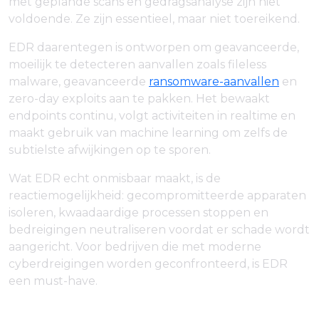
met geplande scans en gedragsanalyse zijn niet
voldoende. Ze zijn essentieel, maar niet toereikend.
EDR daarentegen is ontworpen om geavanceerde,
moeilijk te detecteren aanvallen zoals fileless
malware, geavanceerde
ransomware-aanvallen
en
zero-day exploits aan te pakken. Het bewaakt
endpoints continu, volgt activiteiten in realtime en
maakt gebruik van machine learning om zelfs de
subtielste afwijkingen op te sporen.
Wat EDR echt onmisbaar maakt, is de
reactiemogelijkheid: gecompromitteerde apparaten
isoleren, kwaadaardige processen stoppen en
bedreigingen neutraliseren voordat er schade wordt
aangericht. Voor bedrijven die met moderne
cyberdreigingen worden geconfronteerd, is EDR
een must-have.