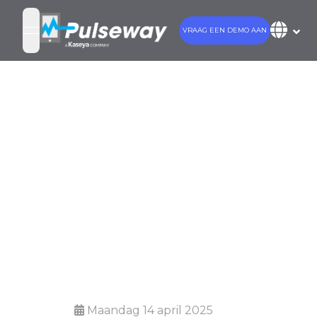
VRAAG EEN DEMO AAN
open navigation menu
Antivirus + EDR:
Bouw uw eerste
verdedigingslinie
tegen
cyberdreigingen
Maandag 14 april 2025