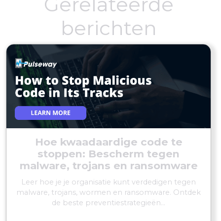
Gerelateerde
berichten
Hoe kwaadaardige code te
stoppen: Bescherm tegen
malware, trojans en ransomware
Leer hoe je je organisatie kunt verdedigen tegen
malware, trojans, wormen en ransomware. Ontdek
de beste preventiestrategieën...
MEER LEZEN