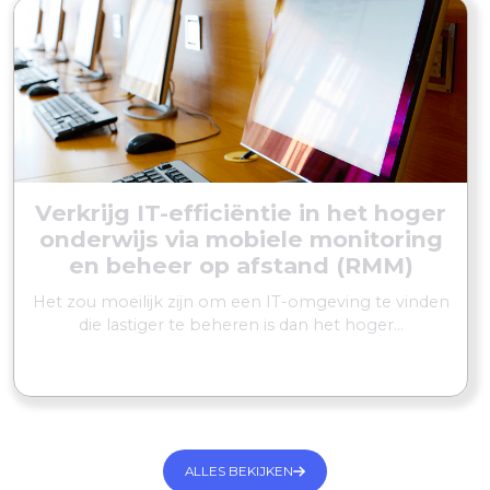
Verkrijg IT-efficiëntie in het hoger
onderwijs via mobiele monitoring
en beheer op afstand (RMM)
Het zou moeilijk zijn om een IT-omgeving te vinden
die lastiger te beheren is dan het hoger...
MEER LEZEN
ALLES BEKIJKEN