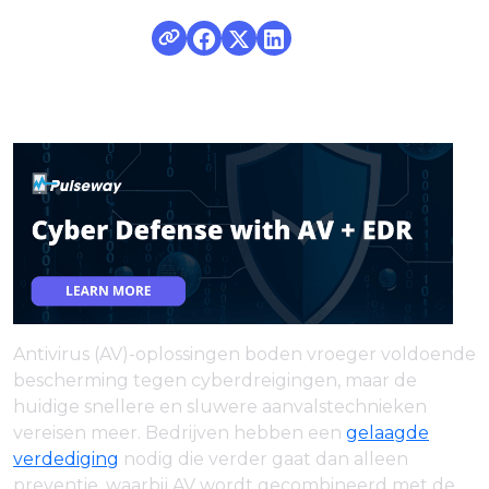
Antivirus (AV)-oplossingen boden vroeger voldoende
bescherming tegen cyberdreigingen, maar de
huidige snellere en sluwere aanvalstechnieken
vereisen meer. Bedrijven hebben een
gelaagde
verdediging
nodig die verder gaat dan alleen
preventie, waarbij AV wordt gecombineerd met de