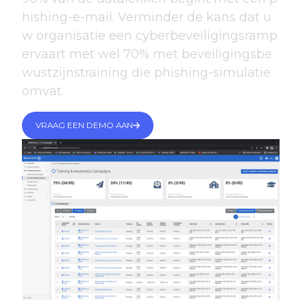
hishing-e-mail. Verminder de kans dat u
w organisatie een cyberbeveiligingsramp
ervaart met wel 70% met beveiligingsbe
wustzijnstraining die phishing-simulatie
omvat.
VRAAG EEN DEMO AAN