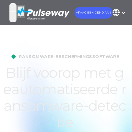
VRAAG EEN DEMO AAN
open navigation menu
•
RANSOMWARE-BESCHERMINGSSOFTWARE
Blijf voorop met g
eautomatiseerde r
ansomware-detec
tie