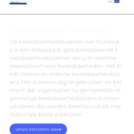
Vulnerability Scanning
De kwetsbaarheidsscanner van Pulsewa
y is een betaalbare, geautomatiseerde k
wetsbaarheidsscanner die u in realtime
waarschuwt voor kwetsbaarheden. Het bi
edt interne en externe kwetsbaarheidssc
ans. Het is eenvoudig te gebruiken en bet
ekent dat organisaties nu gemakkelijk re
gelmatige kwetsbaarheidsscans kunnen
uitvoeren die worden beschouwd als inte
rnationale beste praktijken.
VRAAG EEN DEMO AAN