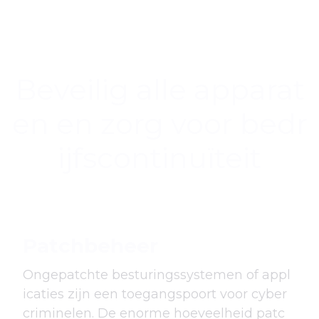
Beveilig alle apparat
en en zorg voor bedr
ijfscontinuïteit
Patchbeheer
Ongepatchte besturingssystemen of appl
icaties zijn een toegangspoort voor cyber
criminelen. De enorme hoeveelheid patc