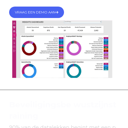
VRAAG EEN DEMO AAN
Beveiligingsbe wustzijnst
raining
90% van de datalekken begint met een p