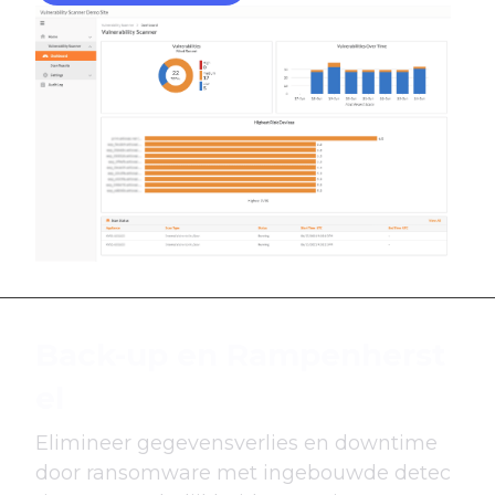
Back-up en Rampenherst
el
Elimineer gegevensverlies en downtime
door ransomware met ingebouwde detec