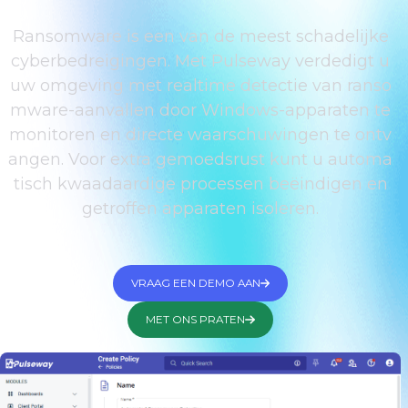
Ransomware is een van de meest schadelijke
cyberbedreigingen. Met Pulseway verdedigt u
uw omgeving met realtime detectie van ranso
mware-aanvallen door Windows-apparaten te
monitoren en directe waarschuwingen te ontv
angen. Voor extra gemoedsrust kunt u automa
tisch kwaadaardige processen beëindigen en
getroffen apparaten isoleren.
VRAAG EEN DEMO AAN
MET ONS PRATEN