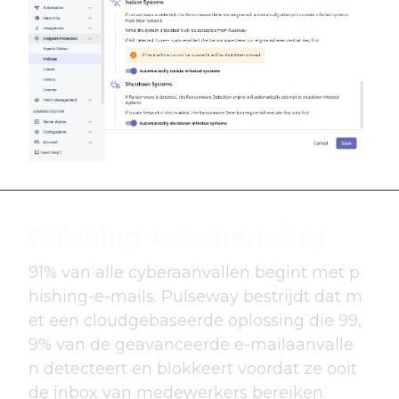
Phishing-bescherming
91% van alle cyberaanvallen begint met p
hishing-e-mails. Pulseway bestrijdt dat m
et een cloudgebaseerde oplossing die 99,
9% van de geavanceerde e-mailaanvalle
n detecteert en blokkeert voordat ze ooit
de inbox van medewerkers bereiken.