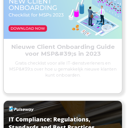
Nieuwe Client Onboarding Guide
voor MSP&#39;s in 2023
Gratis checklist voor alle IT-dienstverleners en
MSP&#39;s over hoe u gemakkelijk nieuwe klanten
kunt onboarden.
MEER LEZEN