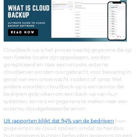
Cloudback-up is het proces waarbij gegevens die op
een fysieke locatie zijn opgeslagen, worden
gerepliceerd en naar een virtuele, externe
cloudserver worden overgebracht voor bewaring in
geval van een onverwacht incident of ramp. Met
andere woorden, cloudback-up is een service die
bedrijven gebruiken om een back-up van hun
systemen, servers en gegevens te maken naar een
externe, cloudgebaseerde server.
Uit rapporten blijkt dat 94% van de bedrijven
hun
gegevens in de cloud opslaan, omdat ze hierdoor
hun gegevens kunnen behouden gegevens op een