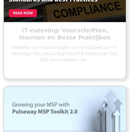
IT-naleving: Voorschriften,
Normen en Beste Praktijken
Verbeter Uw Inspanningen op het Gebied van IT-
naleving met Deskundig Inzicht & Praktische Tips.
Blijf Vooroplopen op...
MEER LEZEN