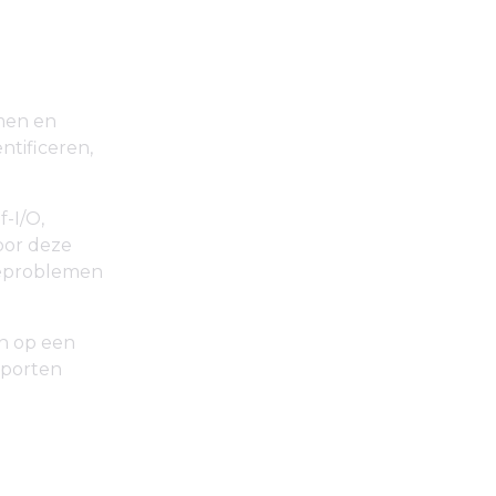
emen en
tificeren,
-I/O,
oor deze
tieproblemen
en op een
apporten