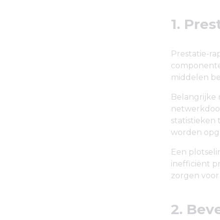
1. Pre
Prestatie-ra
componenten
middelen bet
Belangrijke
netwerkdoor
statistieken
worden opg
Een plotseli
inefficiënt 
zorgen voor
2. Bev