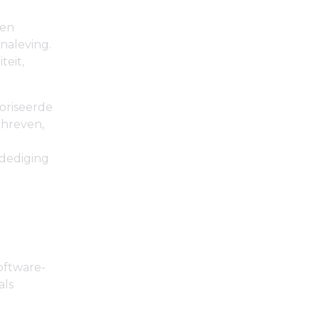
een
naleving.
teit,
oriseerde
chreven,
rdediging
oftware-
als