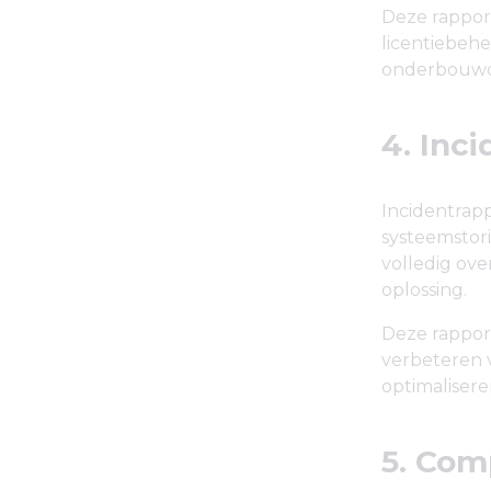
Deze rappor
licentiebehe
onderbouwde
4. Inc
Incidentrap
systeemstor
volledig ove
oplossing.
Deze rappor
verbeteren 
optimalisere
5. Com