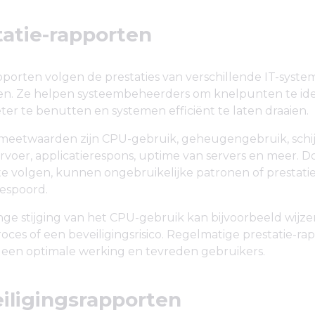
statie-rapporten
pporten volgen de prestaties van verschillende IT-syst
. Ze helpen systeembeheerders om knelpunten te iden
er te benutten en systemen efficiënt te laten draaien.
 meetwaarden zijn CPU-gebruik, geheugengebruik, schijf
voer, applicatierespons, uptime van servers en meer. D
 te volgen, kunnen ongebruikelijke patronen of presta
espoord.
nge stijging van het CPU-gebruik kan bijvoorbeeld wijz
proces of een beveiligingsrisico. Regelmatige prestatie-r
 een optimale werking en tevreden gebruikers.
eiligingsrapporten