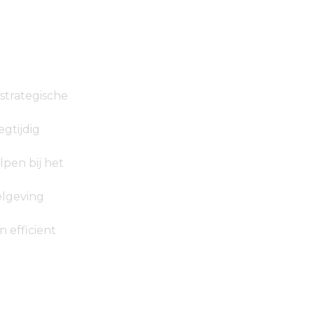
strategische
egtijdig
lpen bij het
elgeving
 efficiënt