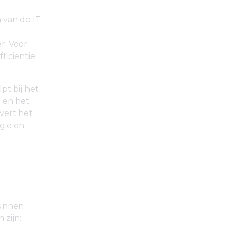
 van de IT-
r
r. Voor
ficiëntie
pt bij het
 en het
evert het
gie en
kunnen
 zijn: