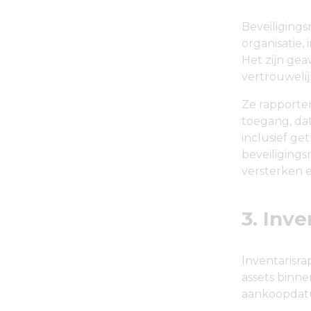
Beveiligings
organisatie,
Het zijn gea
vertrouweli
Ze rapporte
toegang, da
inclusief g
beveiliging
versterken 
3. Inv
Inventarisra
assets binne
aankoopdatu