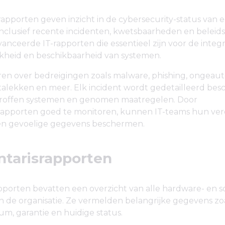
rapporten geven inzicht in de cybersecurity-status van 
 inclusief recente incidenten, kwetsbaarheden en beleids
vanceerde IT-rapporten die essentieel zijn voor de integri
jkheid en beschikbaarheid van systemen.
ren over bedreigingen zoals malware, phishing, ongeaut
talekken en meer. Elk incident wordt gedetailleerd bes
etroffen systemen en genomen maatregelen. Door
srapporten goed te monitoren, kunnen IT-teams hun ve
en gevoelige gegevens beschermen.
entarisrapporten
pporten bevatten een overzicht van alle hardware- en s
n de organisatie. Ze vermelden belangrijke gegevens zo
m, garantie en huidige status.