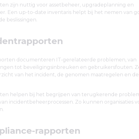
ten zijn nuttig voor assetbeheer, upgradeplanning en
er. Een up-to-date inventaris helpt bij het nemen van 
 beslissingen.
identrapporten
porten documenteren IT-gerelateerde problemen, van
ingen tot beveiligingsinbreuken en gebruikersfouten. 
rzicht van het incident, de genomen maatregelen en de t
ten helpen bij het begrijpen van terugkerende proble
van incidentbeheerprocessen. Zo kunnen organisaties 
n.
pliance-rapporten