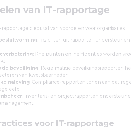
elen van IT-rapportage
T-rapportage biedt tal van voordelen voor organisaties:
besluitvorming
: Inzichten uit rapporten ondersteunen 
ieverbetering
: Knelpunten en inefficiënties worden vro
kt.
de beveiliging
: Regelmatige beveiligingsrapporten he
tecteren van kwetsbaarheden.
jke naleving
: Compliance-rapporten tonen aan dat reg
ageleefd.
enbeheer
: Inventaris- en projectrapporten ondersteunen
cemanagement.
ractices voor IT-rapportage