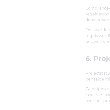
Compliance-
regelgeving 
dataverwerk
Ook worden a
regels word
bouwen vert
6. Pro
Projectstatu
behaalde mij
Ze helpen s
inzet van m
over het pro