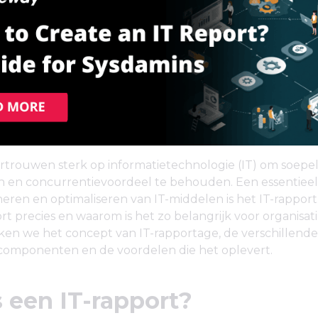
rtrouwen sterk op informatietechnologie (IT) om soepel
n en concurrentievoordeel te behouden. Een essentiee
eren en optimaliseren van IT-middelen is het IT-rapport.
rt precies en waarom is het zo belangrijk voor organisat
ken we het concept van IT-rapportage, de verschillende
 componenten en de voordelen die het oplevert.
s een IT-rapport?