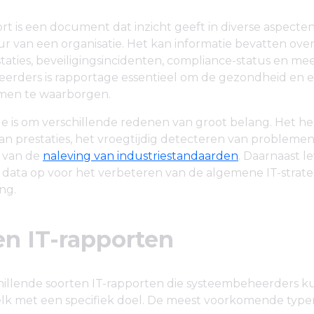
rt is een document dat inzicht geeft in diverse aspecten
ur van een organisatie. Het kan informatie bevatten ove
aties, beveiligingsincidenten, compliance-status en mee
erders is rapportage essentieel om de gezondheid en ef
emen te waarborgen.
e is om verschillende redenen van groot belang. Het hel
n prestaties, het vroegtijdig detecteren van problemen
 van de
naleving van industriestandaarden
. Daarnaast l
 data op voor het verbeteren van de algemene IT-strate
ng.
en IT-rapporten
schillende soorten IT-rapporten die systeembeheerders 
lk met een specifiek doel. De meest voorkomende typen