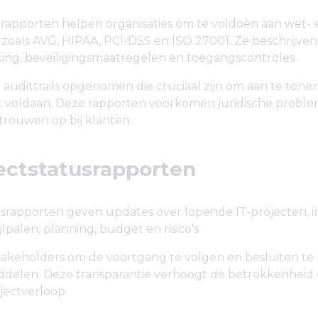
rapporten helpen organisaties om te voldoen aan wet- 
zoals AVG, HIPAA, PCI-DSS en ISO 27001. Ze beschrijven
ing, beveiligingsmaatregelen en toegangscontroles.
udittrails opgenomen die cruciaal zijn om aan te tone
t voldaan. Deze rapporten voorkomen juridische probl
rouwen op bij klanten.
jectstatusrapporten
srapporten geven updates over lopende IT-projecten, in
lpalen, planning, budget en risico's.
takeholders om de voortgang te volgen en besluiten t
iddelen. Deze transparantie verhoogt de betrokkenheid 
jectverloop.