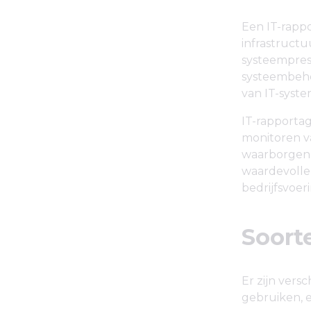
Een IT-rappo
infrastructu
systeemprest
systeembehe
van IT-syst
IT-rapportag
monitoren va
waarborgen
waardevolle
bedrijfsvoeri
Soort
Er zijn ver
gebruiken, e