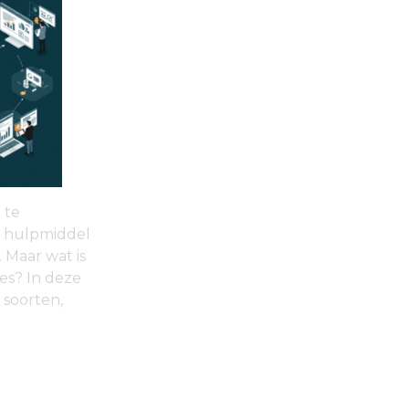
 te
l hulpmiddel
 Maar wat is
ies? In deze
 soorten,