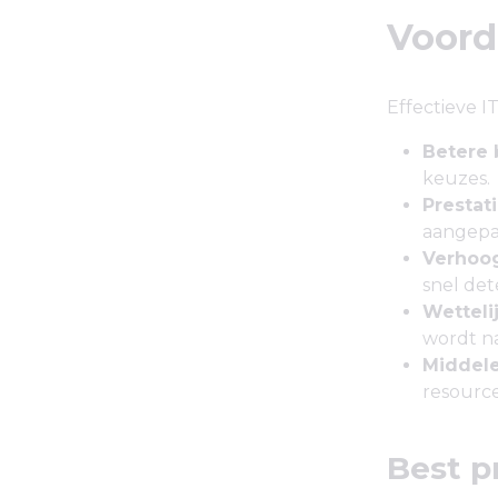
Voord
Effectieve I
Betere 
keuzes.
Prestat
aangepa
Verhoog
snel de
Wetteli
wordt n
Middel
resour
Best p