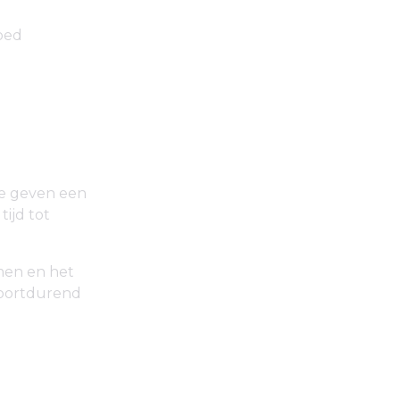
goed
Ze geven een
ijd tot
men en het
voortdurend