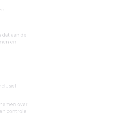
en
n dat aan de
emen en
clusief
e nemen over
en controle