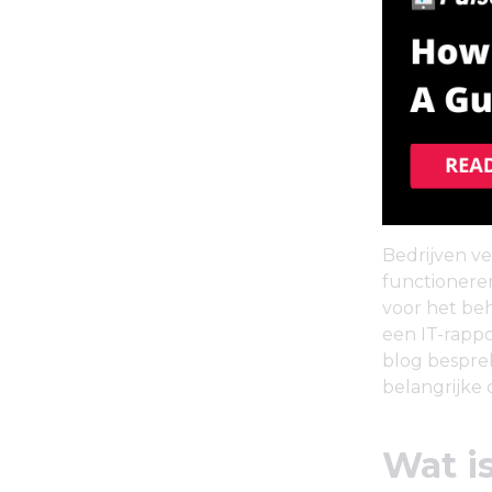
Bedrijven ve
functionere
voor het beh
een IT-rappo
blog bespre
belangrijke
Wat i