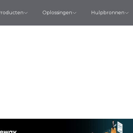
roducten
Oplossingen
Hulpbronnen
T-rapport? Een uit
or systeembeheerd