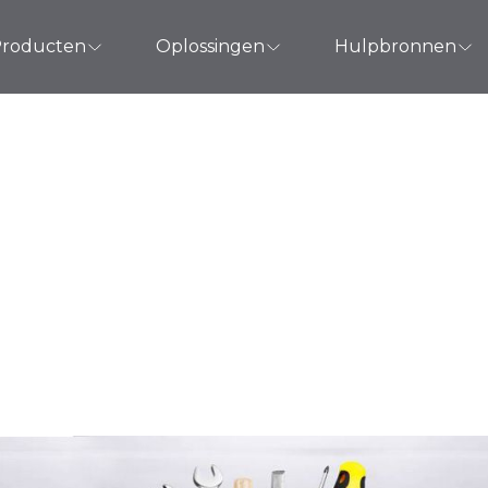
roducten
Oplossingen
Hulpbronnen
heertools die syst
 moeten gebruiken