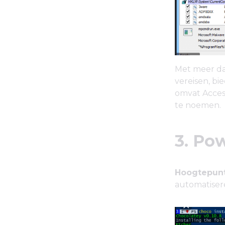
Met meer d
vereisen, b
omvat Acces
te noemen.
3. Po
Hoogtepunt
automatiser