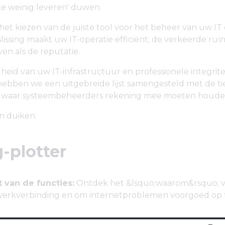
te weinig leveren' duwen.
 het kiezen van de juiste tool voor het beheer van uw IT 
slissing maakt uw IT-operatie efficiënt; de verkeerde ruï
en als de reputatie.
heid van uw IT-infrastructuur en professionele integrite
ebben we een uitgebreide lijst samengesteld met de tie
 waar systeembeheerders rekening mee moeten houde
n duiken:
g-plotter
 van de functies:
Ontdek het &lsquo;waarom&rsquo; v
werkverbinding en om internetproblemen voorgoed op t