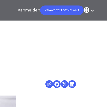
Aanmelden
VRAAG EEN DEMO AAN
eembeheerders
 [2019]