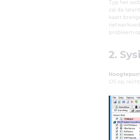
Typ het web
zal de laten
kaart brenge
netwerkverb
probleem op 
2. Sys
Hoogtepunt
OS op, recht