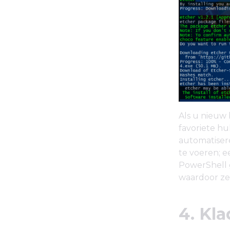
Als u nieuw
favoriete hu
automatisere
te voeren; e
PowerShell 
waardoor ze
4. Kl