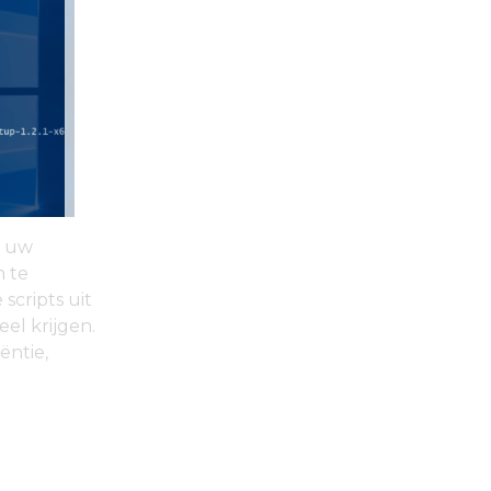
s uw
n te
scripts uit
el krijgen.
ëntie,