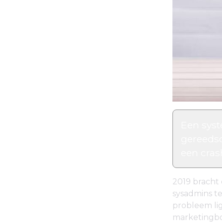
Een syst
gereedsc
een cras
2019 bracht 
sysadmins te
probleem lig
marketingbo