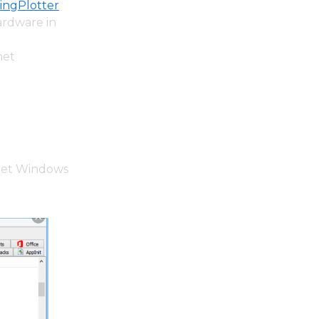
ingPlotter
ardware in
het
met Windows