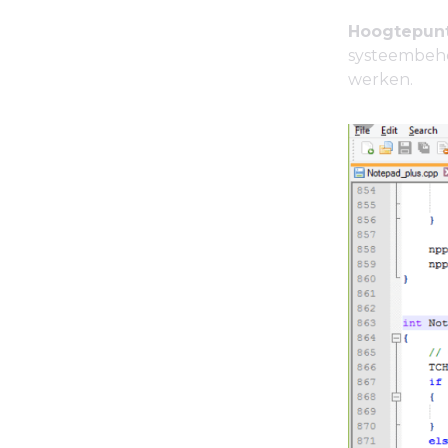
Hoogtepunt
systeembehe
werken.