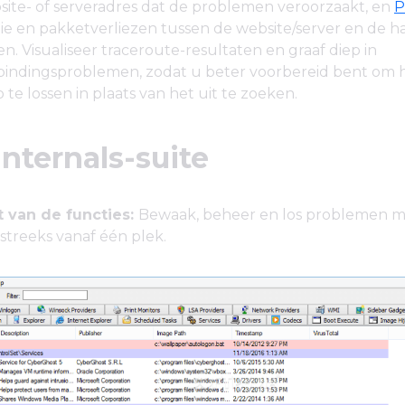
site- of serveradres dat de problemen veroorzaakt, en
P
tie en pakketverliezen tussen de website/server en de h
n. Visualiseer traceroute-resultaten en graaf diep in
indingsproblemen, zodat u beter voorbereid bent om 
te lossen in plaats van het uit te zoeken.
internals-suite
 van de functies:
Bewaak, beheer en los problemen 
streeks vanaf één plek.