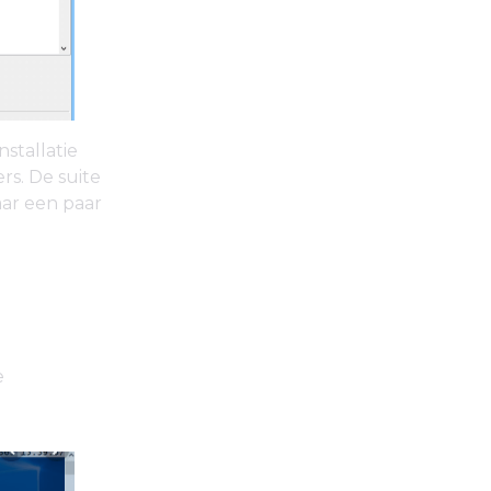
stallatie
s. De suite
aar een paar
e