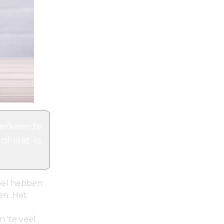
verkeerde
f laat is
doel hebben
en. Het
 'te veel