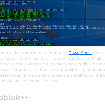
 bent in de sysadmin-wereld, zouden
PowerShell-
script
lpmiddel moeten zijn. Schrijf en voer scripts uit om take
n volgens uw vereisten. Er is geen genie nodig om deze 
en paar add-ons en u kunt uw automatisering operatione
geeft beginnende systeembeheerders snelheid en effici
 vanaf dag één competent zijn.
adblok++