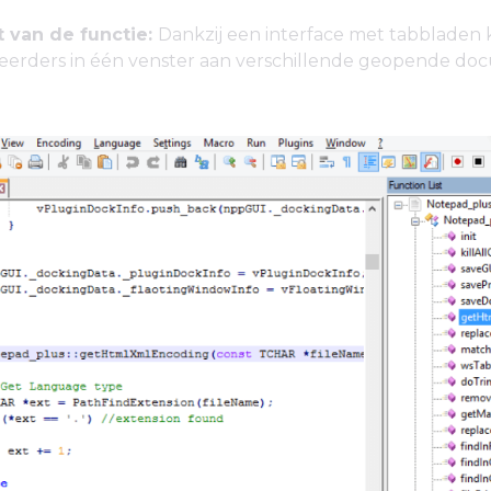
 van de functie:
Dankzij een interface met tabbladen
erders in één venster aan verschillende geopende d