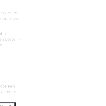
essentieel.
neert zowel
it te
n beste IT-
n.
oor een
e lossen.