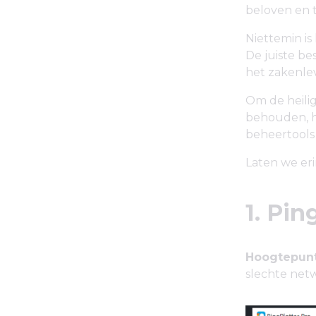
beloven en 
Niettemin is
De juiste be
het zakenlev
Om de heilig
behouden, h
beheertools
Laten we eri
1. Pin
Hoogtepunt
slechte net