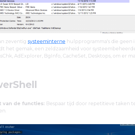
an zeventig
systeeminterne
hulpprogramma's die geen in
iedt het gemak, een zeldzaamheid voor systeembeheerder
sChk, AdExplorer, BgInfo, CacheSet, Desktops, om er m
werShell
 van de functies:
Bespaar tijd door repetitieve taken t
en.