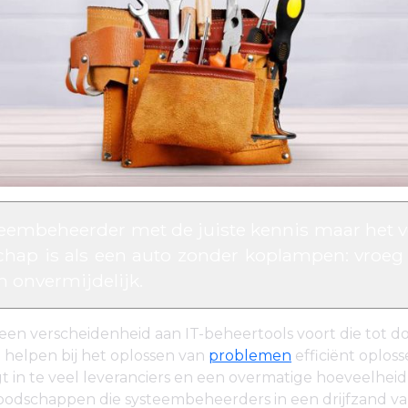
eembeheerder met de juiste kennis maar het 
hap is als een auto zonder koplampen: vroeg o
h onvermijdelijk.
een verscheidenheid aan IT-beheertools voort die tot 
 helpen bij het oplossen van
problemen
efficiënt oploss
t in te veel leveranciers en een overmatige hoeveelheid
odschappen die systeembeheerders in een drijfzand van