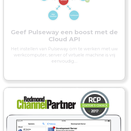
Geef Pulseway een boost met de
Cloud API
Het instellen van Pulseway om te werken met uw
werkcomputer, server of virtuele machine is vrij
eenvoudig....
MEER LEZEN