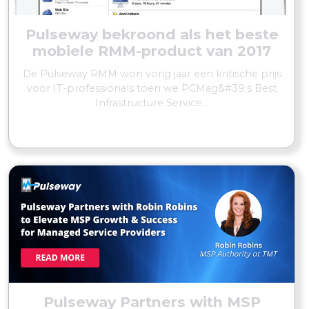
Pulseway bekroond als het beste
mobiele RMM-product van 2017
De Pulseway RMM won vorig jaar een kritische prijs
voor IT-professionals toen we PCMag&#39;s Best
Infrastructure Service...
MEER LEZEN
Pulseway Partners with MSP