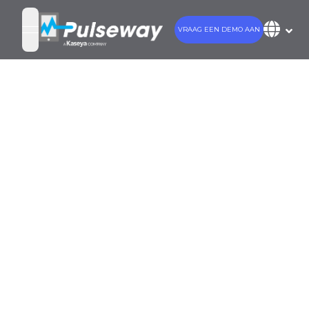
VRAAG EEN DEMO AAN
open navigation menu
RCP
Reader&#39;s
Choice Awards:
Pulseway wint
goud voor hun
RMM-platform