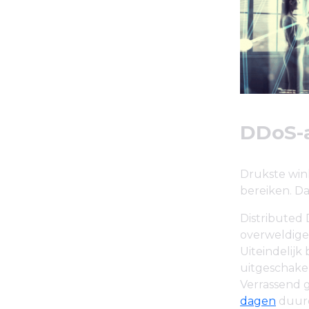
DDoS-
Drukste wink
bereiken. Da
Distributed 
overweldige
Uiteindelij
uitgeschake
Verrassend 
dagen
duur