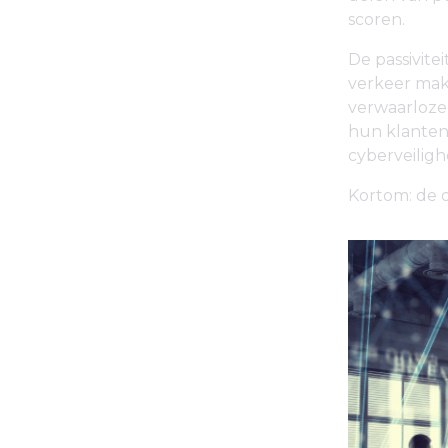
scoren.
De passivite
verkeer mak
verwaarloze
hun klanten
cyberveiligh
Kortom: de o