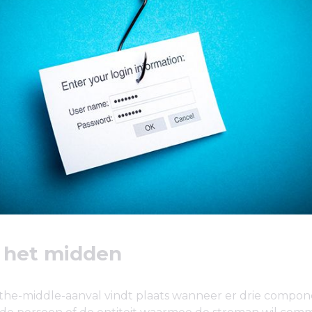
 het midden
the-middle-aanval vindt plaats wanneer er drie compone