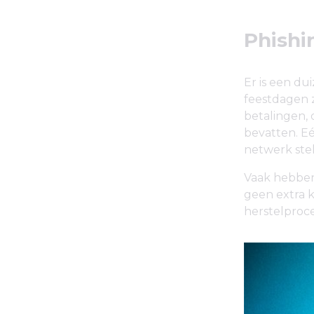
Phishi
Er is een d
feestdagen z
betalingen,
bevatten. E
netwerk ste
Vaak hebben
geen extra 
herstelproc