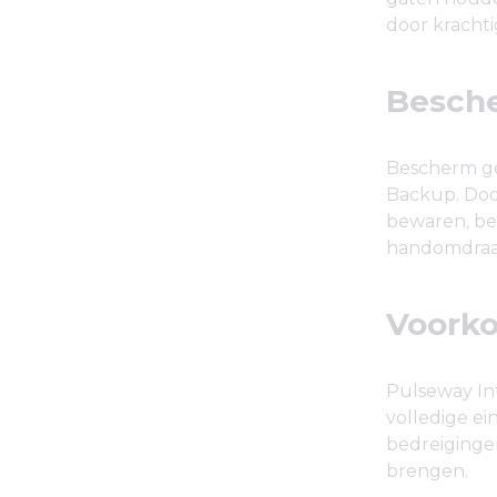
door kracht
Besche
Bescherm ge
Backup. Door
bewaren, be
handomdraai
Voorko
Pulseway In
volledige e
bedreiginge
brengen.