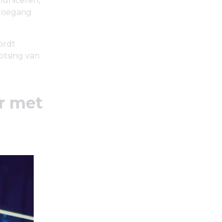
municeren,
 toegang
ordt
otsing van
ur met