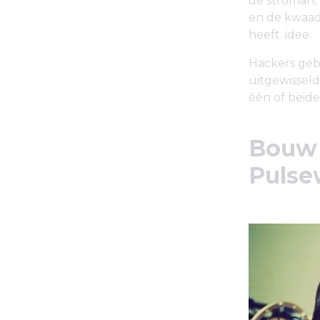
de stroman,
en de kwaad
heeft. idee.
Hackers geb
uitgewisseld
één of beid
Bouw 
Pulse