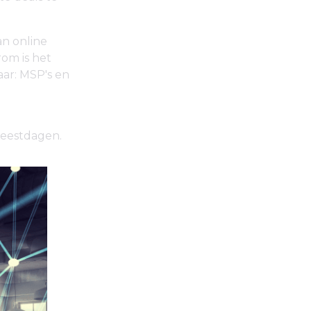
an online
om is het
ar: MSP's en
feestdagen.