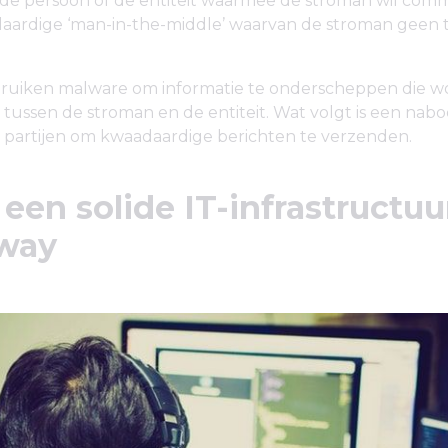
 de persoon of de entiteit waarmee de stroman wil com
aardige ‘man-in-the-middle’ waarvan de stroman geen
ruiken malware om informatie te onderscheppen die w
 tussen de stroman en de entiteit. Wat volgt is een nabo
e partijen om kwaadaardige berichten te verzenden.
een solide IT-infrastructu
way