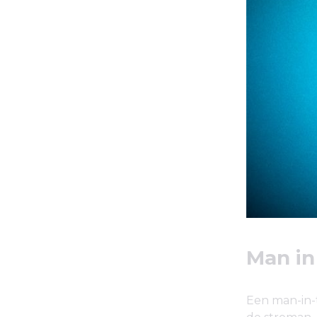
Man in
Een man-in-