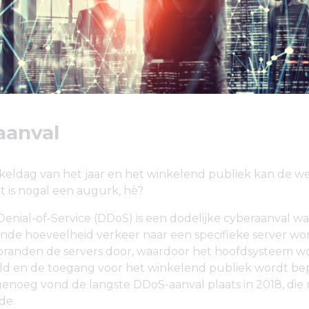
aanval
eldag van het jaar en het winkelend publiek kan de we
t is nogal een augurk, hè?
Denial-of-Service (DDoS) is een dodelijke cyberaanval wa
nde hoeveelheid verkeer naar een specifieke server wor
k branden de servers door, waardoor het hoofdsysteem w
ld en de toegang voor het winkelend publiek wordt be
genoeg vond de langste DDoS-aanval plaats in 2018, di
de.