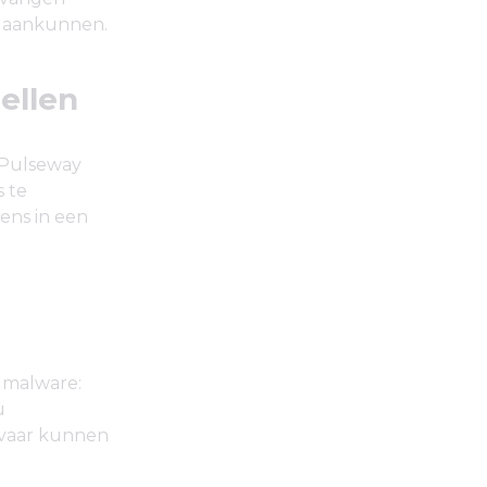
r aankunnen.
ellen
 Pulseway
s te
ens in een
 malware:
u
evaar kunnen