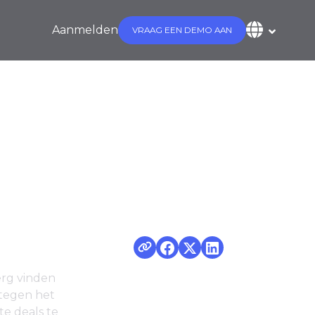
Aanmelden
VRAAG EEN DEMO AAN
r Black Friday
erg vinden
 tegen het
te deals te