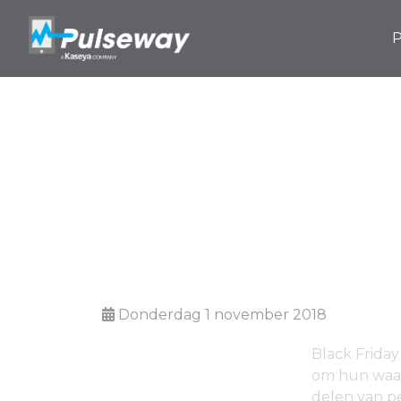
P
Is uw IT-infr
Donderdag 1 november 2018
Black Friday
om hun waak
delen van pe