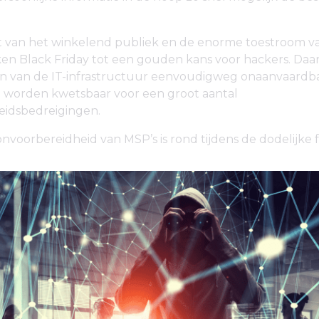
it van het winkelend publiek en de enorme toestroom v
en Black Friday tot een gouden kans voor hackers. Daar
n van de IT-infrastructuur eenvoudigweg onaanvaardba
 worden kwetsbaar voor een groot aantal
eidsbedreigingen.
nvoorbereidheid van MSP’s is rond tijdens de dodelijke 