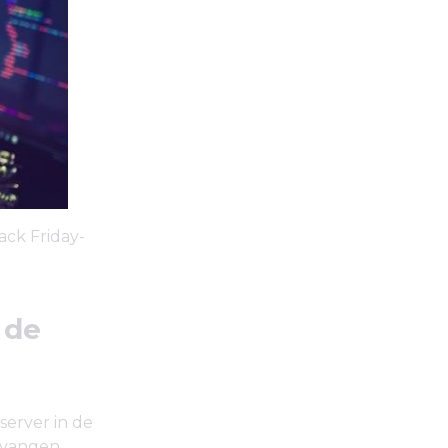
ack Friday-
 de
server in de
ervangen