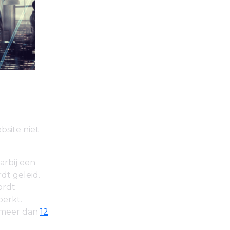
bsite niet
arbij een
dt geleid.
ordt
perkt.
e meer dan
12