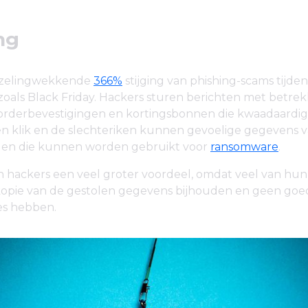
ng
uizelingwekkende
366%
stijging van phishing-scams tijden
oals Black Friday. Hackers sturen berichten met betrek
 orderbevestigingen en kortingsbonnen die kwaadaardige
én klik en de slechteriken kunnen gevoelige gegevens 
len die kunnen worden gebruikt voor
ransomware
.
 hackers een veel groter voordeel, omdat veel van hun 
kopie van de gestolen gegevens bijhouden en geen goe
es hebben.