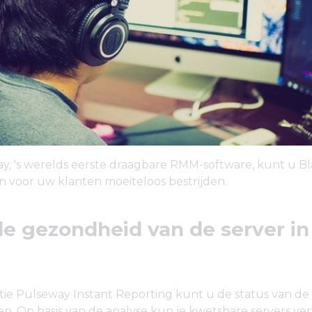
, 's werelds eerste draagbare RMM-software, kunt u Bl
n voor uw klanten moeiteloos bestrijden.
e gezondheid van de server in
ie Pulseway Instant Reporting kunt u de status van de 
n. Op basis van de analyse kun je kwetsbare servers v