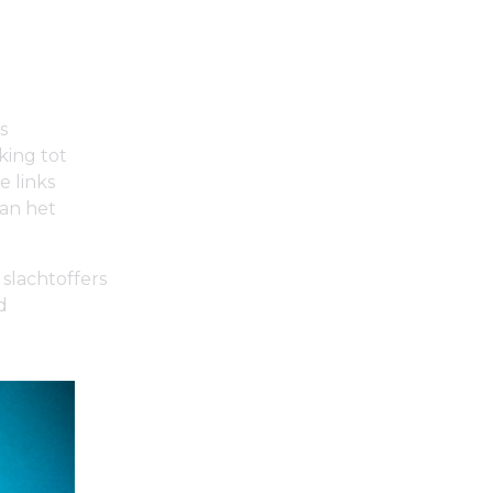
s
king tot
 links
van het
slachtoffers
d