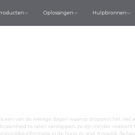
roducten
Oplossingen
Hulpbronnen
astructuur klaar voo
2018
 is een van de weinige dagen waarop shoppers het niet 
zaamheid te laten verslappen: ze zijn minder resistent
rsoonlijke informatie in de hoop zo snel mogelijk de bes