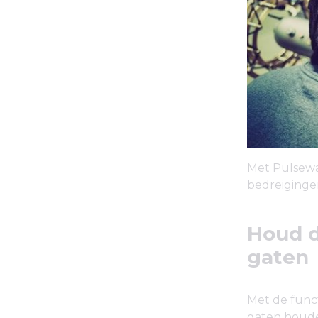
Met Pulseway
bedreiginge
Houd d
gaten
Met de funct
gaten houde