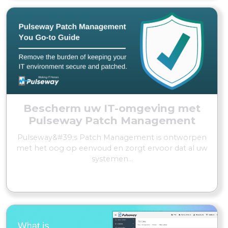
Bescherm uw IT-omgeving met
Pulseway Patch Management
Pulseway&#39;s Patch Management is ontworpen
met het oog op eenvoud en zorgt ervoor dat al uw
systemen...
MEER LEZEN