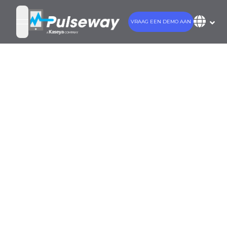
VRAAG EEN DEMO AAN
open navigation menu
Wat kun je
verwachten bij
het
budgetteren
voor
patchbeheer?