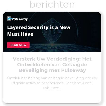
berichten
Versterk Uw Verdediging: Het
Ontwikkelen van Gelaagde
Beveiliging met Pulseway
Ontdek het belang van gelaagde beveiliging om uw
digitale activa te beschermen. Leer hoe u een
robuuste...
MEER LEZEN