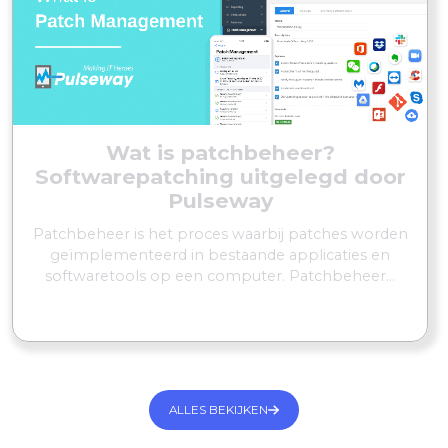
Wat is patchbeheer?
Softwarepatching uitgelegd door
Pulseway
Patchbeheer is het proces waarbij patches worden
geïmplementeerd in bestaande applicaties en
softwaretools op een computer. Patchbeheer...
MEER LEZEN
ALLES BEKIJKEN