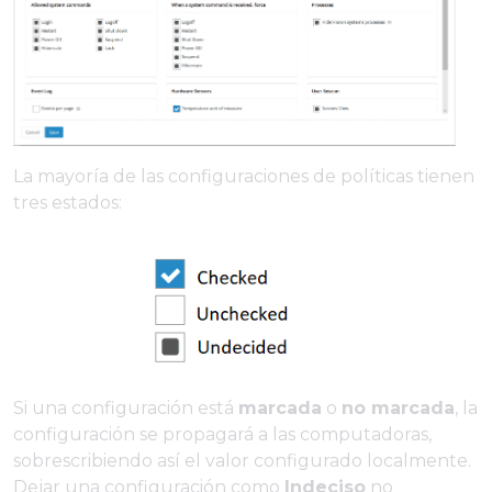
La mayoría de las configuraciones de políticas tienen
tres estados:
Si una configuración está
marcada
o
no marcada
, la
configuración se propagará a las computadoras,
sobrescribiendo así el valor configurado localmente.
Dejar una configuración como
Indeciso
no