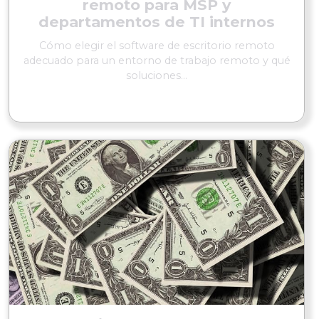
remoto para MSP y
departamentos de TI internos
Cómo elegir el software de escritorio remoto
adecuado para un entorno de trabajo remoto y qué
soluciones...
SEGUIR LEYENDO