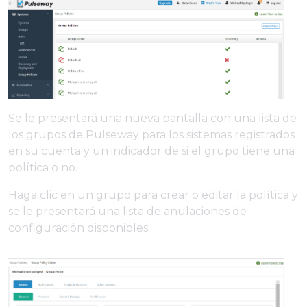
Se le presentará una nueva pantalla con una lista de
los grupos de Pulseway para los sistemas registrados
en su cuenta y un indicador de si el grupo tiene una
política o no.
Haga clic en un grupo para crear o editar la política y
se le presentará una lista de anulaciones de
configuración disponibles: