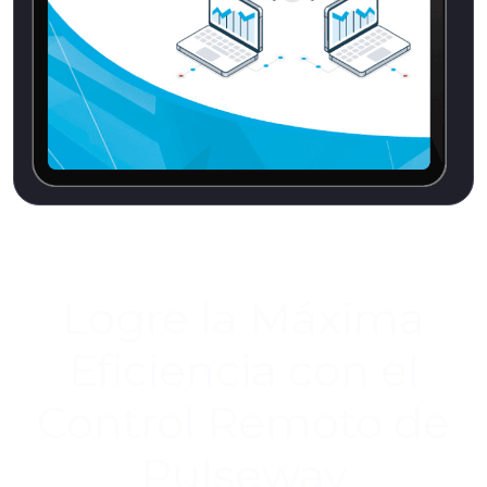
Logre la Máxima
Eficiencia con el
Control Remoto de
Pulseway