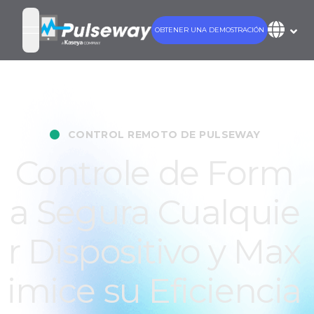
OBTENER UNA DEMOSTRACIÓN
open navigation menu
•
CONTROL REMOTO DE PULSEWAY
Controle de Form
a Segura Cualquie
r Dispositivo y Max
imice su Eficiencia