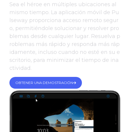
Sea el héroe en múltiples ubicaciones al
mismo tiempo. La aplicación móvil de Pu
lseway proporciona acceso remoto segur
o, permitiéndole solucionar y resolver pro
blemas desde cualquier lugar. Resuelva p
roblemas más rápido y responda más ráp
idamente, incluso cuando no esté en su e
scritorio, para minimizar el tiempo de ina
ctividad.
OBTENER UNA DEMOSTRACIÓN