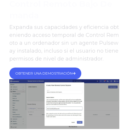
Control Remoto Bajo De
manda
Expanda sus capacidades y eficiencia obt
eniendo acceso temporal de Control Rem
oto a un ordenador sin un agente Pulsew
ay instalado, incluso si el usuario no tiene
permisos de nivel de administrador.
OBTENER UNA DEMOSTRACIÓN