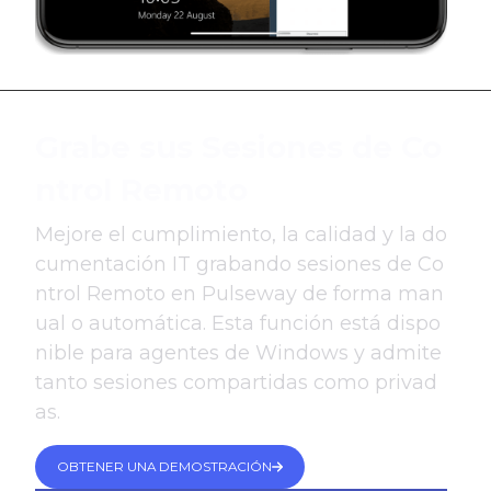
Grabe sus Sesiones de Co
ntrol Remoto
Mejore el cumplimiento, la calidad y la do
cumentación IT grabando sesiones de Co
ntrol Remoto en Pulseway de forma man
ual o automática. Esta función está dispo
nible para agentes de Windows y admite
tanto sesiones compartidas como privad
as.
OBTENER UNA DEMOSTRACIÓN