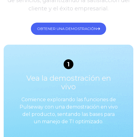
de servicios, garantizando la satisfacción del
cliente y el éxito empresarial.
OBTENER UNA DEMOSTRACIÓN
1
Vea la demostración en
vivo
Comience explorando las funciones de
Pulseway con una demostración en vivo
del producto, sentando las bases para
un manejo de TI optimizado.