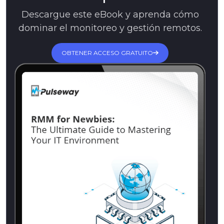
Descargue este eBook y aprenda cómo
dominar el monitoreo y gestión remotos.
OBTENER ACCESO GRATUITO