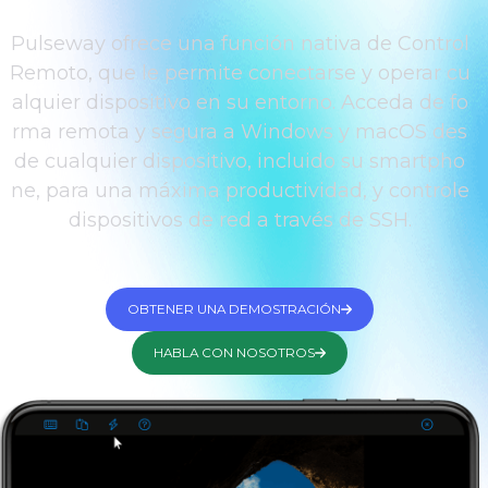
Pulseway ofrece una función nativa de Control
Remoto, que le permite conectarse y operar cu
alquier dispositivo en su entorno. Acceda de fo
rma remota y segura a Windows y macOS des
de cualquier dispositivo, incluido su smartpho
ne, para una máxima productividad, y controle
dispositivos de red a través de SSH.
OBTENER UNA DEMOSTRACIÓN
HABLA CON NOSOTROS