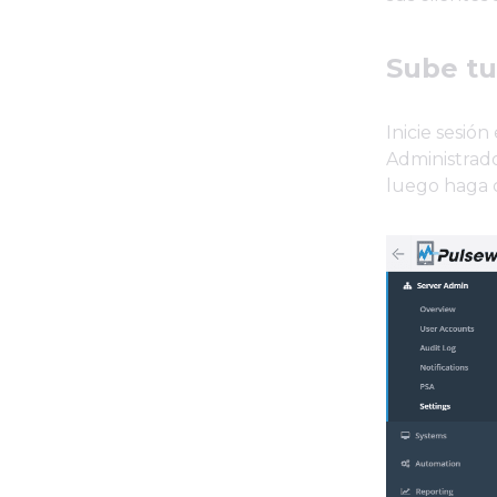
Sube tu
Inicie sesió
Administrado
luego haga c