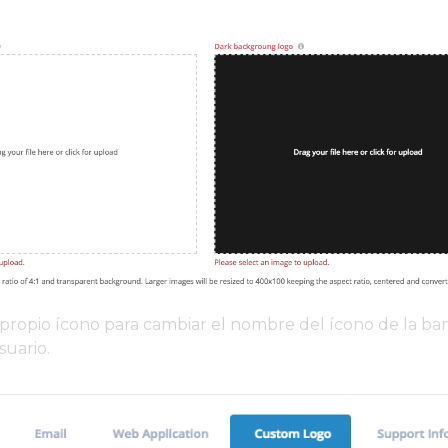
ropio ícono para cambiar el nombre del ícono de la ba
uario.