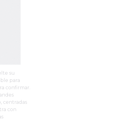
elte su
able para
ra confirmar.
randes
, centradas
tra con
as