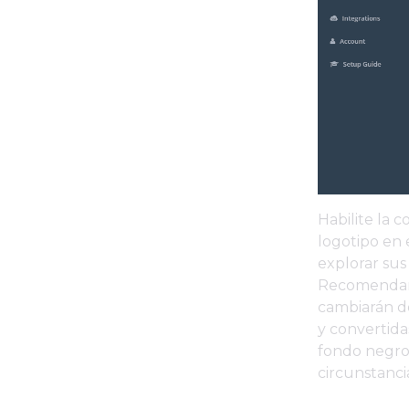
Habilite la c
logotipo en 
explorar sus
Recomendamo
cambiarán d
y convertid
fondo negro.
circunstanci