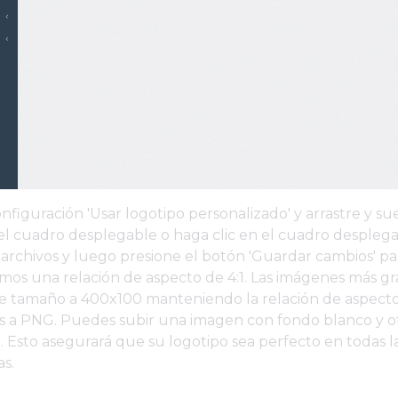
onfiguración 'Usar logotipo personalizado' y arrastre y su
el cuadro desplegable o haga clic en el cuadro despleg
 archivos y luego presione el botón 'Guardar cambios' pa
s una relación de aspecto de 4:1. Las imágenes más g
e tamaño a 400x100 manteniendo la relación de aspecto
as a PNG. Puedes subir una imagen con fondo blanco y o
 Esto asegurará que su logotipo sea perfecto en todas l
as.