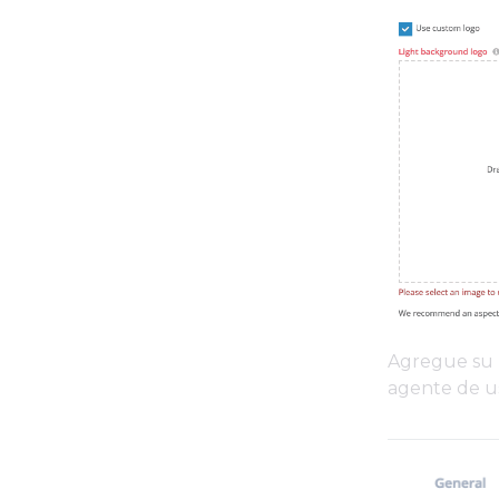
Agregue su p
agente de us