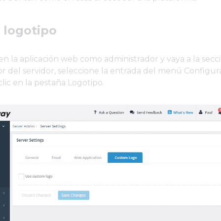
 logotipo
n en la aplicación web como administrador y vaya a la secc
r del servidor, seleccione la entrada del menú Configur
lic en la pestaña Logotipo.