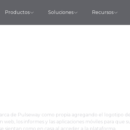
Productos
Soluciones
Recursos
blanco para WebApp
Aplicaciones Móvile
arca de Pulseway como propia agregando el logotipo d
ión web, los informes y las aplicaciones móviles para que 
 se sientan como en casa al acceder a la plataforma.