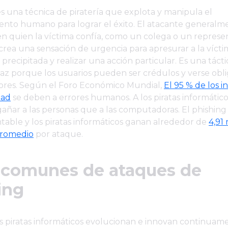
es una técnica de piratería que explota y manipula el
nto humano para lograr el éxito. El atacante generalm
en quien la víctima confía, como un colega o un repres
crea una sensación de urgencia para apresurar a la víct
 precipitada y realizar una acción particular. Es una táct
icaz porque los usuarios pueden ser crédulos y verse obl
ores. Según el Foro Económico Mundial,
El 95 % de los i
dad
se deben a errores humanos. A los piratas informático
gañar a las personas que a las computadoras. El phishing
ntable y los piratas informáticos ganan alrededor de
4,91
promedio
por ataque.
 comunes de ataques de
ing
s piratas informáticos evolucionan e innovan continuam