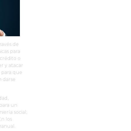
través de
icas para
crédito o
r y atacar
s para que
n darse
dad,
 para un
ería social;
n los
ranual.