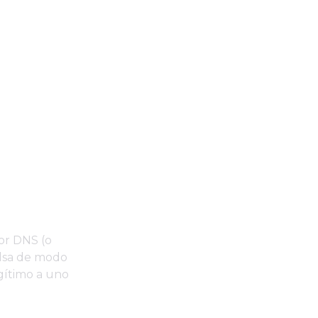
or DNS (o
alsa de modo
gítimo a uno