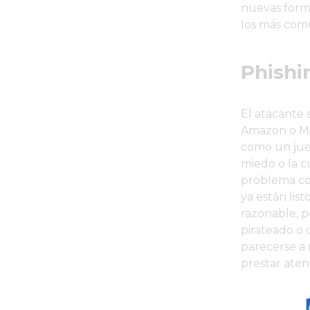
nuevas form
los más com
Phishi
El atacante 
Amazon o Mic
como un jue
miedo o la c
problema co
ya están list
razonable, p
pirateado o 
parecerse a 
prestar aten