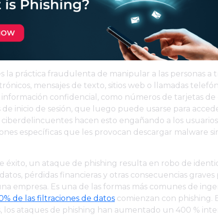
es la práctica fraudulenta de manipular a las personas a 
trónicos, mensajes de texto, sitios web o llamadas telefón
información confidencial, como números de tarjetas de 
 de inicio de sesión, que luego puede usarse para accede
s ciberdelincuentes hacen esto engañando a los usuario
iones específicas que les provocan descargar malware si
 éxito, un ataque de phishing resulta en robo de identi
e datos, pérdidas financieras y otras consecuencias graves
una empresa. Es una de las formas más comunes de ingeni
0% de las filtraciones de datos
comienzan con phishing. E
s, los ataques de phishing han aumentado un 400 % inte