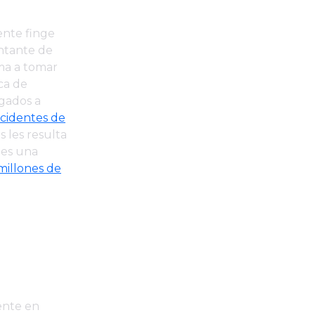
ente finge
entante de
ima a tomar
ica de
igados a
ncidentes de
s les resulta
 es una
 millones de
ente en