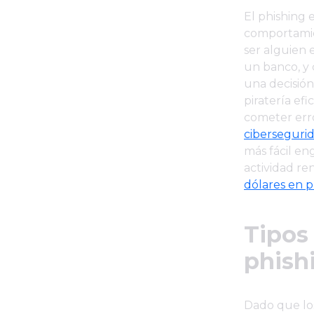
El phishing 
comportamie
ser alguien 
un banco, y 
una decisión
piratería ef
cometer err
ciberseguri
más fácil en
actividad re
dólares en 
Tipos
phish
Dado que lo