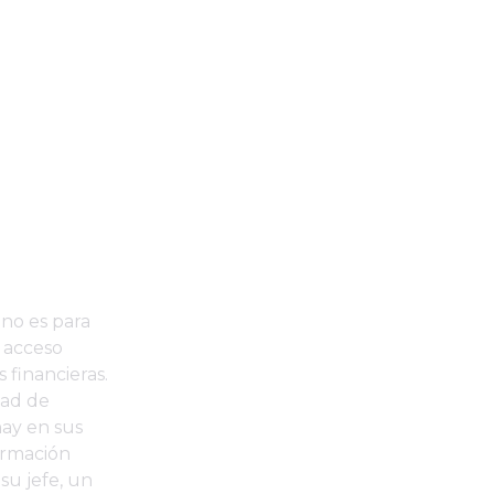
 no es para
n acceso
 financieras.
dad de
hay en sus
formación
su jefe, un