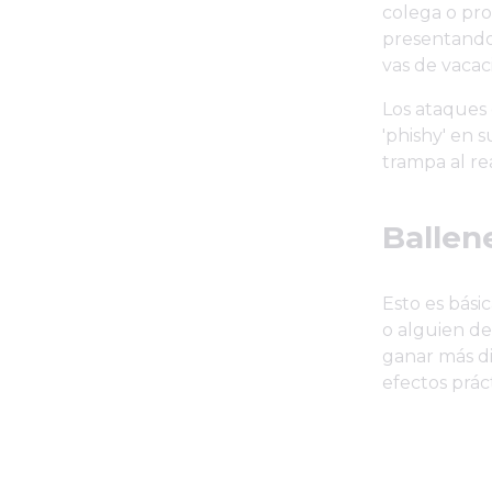
colega o pro
presentando 
vas de vacaci
Los ataques 
'phishy' en 
trampa al re
Ballen
Esto es bási
o alguien de
ganar más di
efectos prác