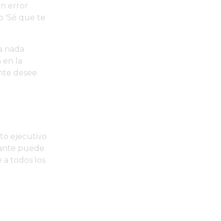
un error
o 'Sé que te
a nada
 en la
nte desee.
to ejecutivo
acante puede
 a todos los