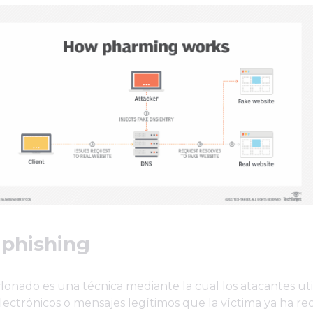
 phishing
clonado es una técnica mediante la cual los atacantes uti
lectrónicos o mensajes legítimos que la víctima ya ha re