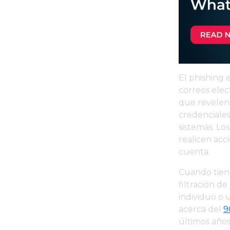
El phishing 
correos elec
que revelen 
credenciales
sistemas. Lo
realicen acc
cuenta.
Cuando tiene
filtración d
individuo o 
acerca del
9
últimos año