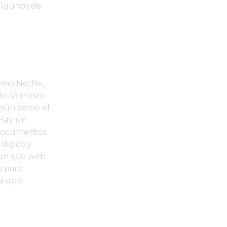
algunos de
mo Netflix,
e. Ven esto
mún como el
'Hay un
 documentos
 lógico y
un sitio web
s para
 a qué