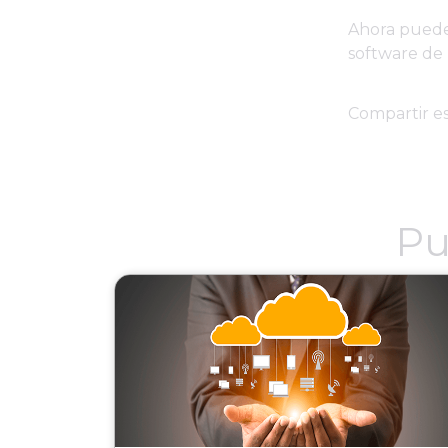
Ahora puede 
software de
Compartir es
Pu