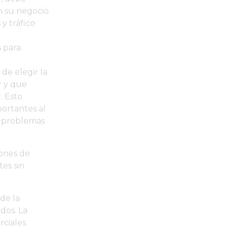
en su negocio
y tráfico
u
 para
 de elegir la
r y que
. Esto
ortantes al
er problemas
iones de
es sin
de la
dos. La
ciales.