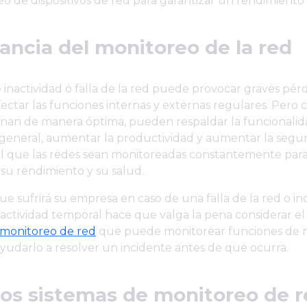
eo de dispositivos de red para garantizar un rendimiento
ancia del monitoreo de la red
 inactividad o falla de la red puede provocar graves pérd
fectar las funciones internas y externas regulares. Pero
onan de manera óptima, pueden respaldar la funcionali
general, aumentar la productividad y aumentar la segur
ial que las redes sean monitoreadas constantemente pa
 su rendimiento y su salud.
ue sufrirá su empresa en caso de una falla de la red o i
actividad temporal hace que valga la pena considerar e
 monitoreo de red
que puede monitorear funciones de 
ayudarlo a resolver un incidente antes de que ocurra.
os sistemas de monitoreo de r