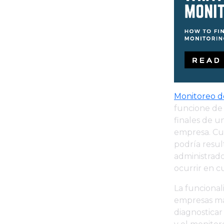
Monitoreo d
funcione de
finales de u
empresa. Cu
podría resul
administrado
ocurrir en 
La funcional
empresas ma
diagnosticar