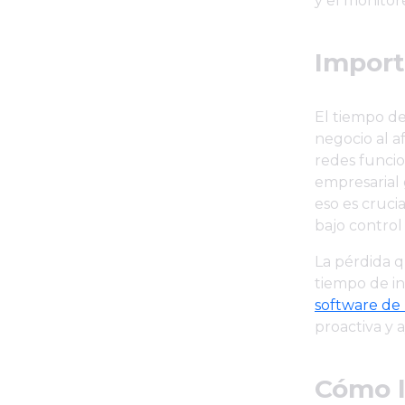
y el monitor
Import
El tiempo de
negocio al a
redes funci
empresarial 
eso es cruc
bajo control
La pérdida q
tiempo de in
software de
proactiva y 
Cómo l