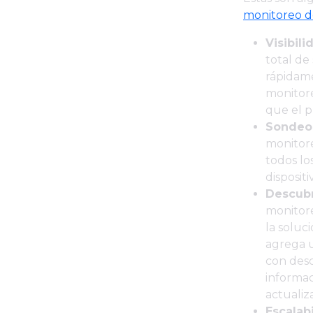
monitoreo d
Visibili
total de
rápidame
monitore
que el p
Sondeo 
monitor
todos lo
dispositi
Descubr
monitor
la soluc
agrega u
con desc
informac
actualiz
Escalabi