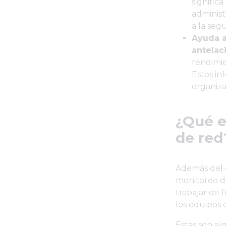
signific
administ
a la seg
Ayuda a 
antelac
rendimie
Estos in
organiza
¿Qué e
de red
Además del co
monitoreo de
trabajar de 
los equipos 
Estas son al