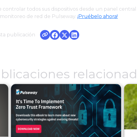
controlar todos sus dispositivos desde un panel central
 monitoreo de red de Pulseway.
¡Pruébelo ahora!
ta publicación
blicaciones relaciona