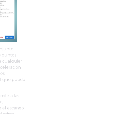
onjunto
s puntos
e cualquier
celeración
los
ial que pueda
mitir a las
r,
e el escaneo