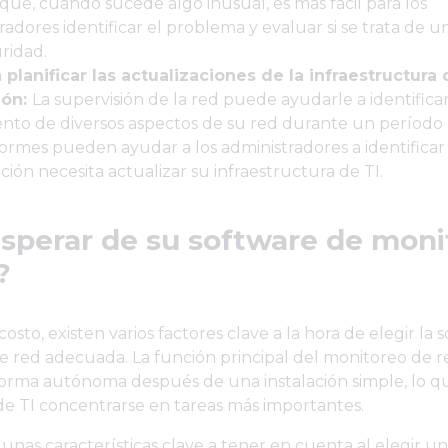
a que, cuando sucede algo inusual, es más fácil para los
radores identificar el problema y evaluar si se trata de
uridad.
planificar las actualizaciones de la infraestructura 
ión:
La supervisión de la red puede ayudarle a identificar
nto de diversos aspectos de su red durante un período
formes pueden ayudar a los administradores a identificar 
ción necesita actualizar su infraestructura de TI.
sperar de su software de moni
?
sto, existen varios factores clave a la hora de elegir la 
 red adecuada. La función principal del monitoreo de r
forma autónoma después de una instalación simple, lo q
de TI concentrarse en tareas más importantes.
gunas características clave a tener en cuenta al elegir u