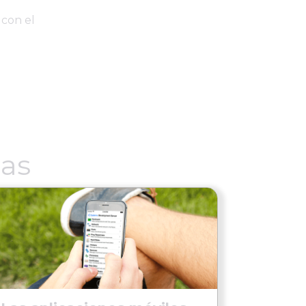
 con el
das