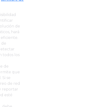
sibilidad
tificar
solución de
icos, hará
eficiente.
 de
detectar
n todos los
re de
ermite que
 Si se
oreo de red
y reportar
ed esté
d, debe