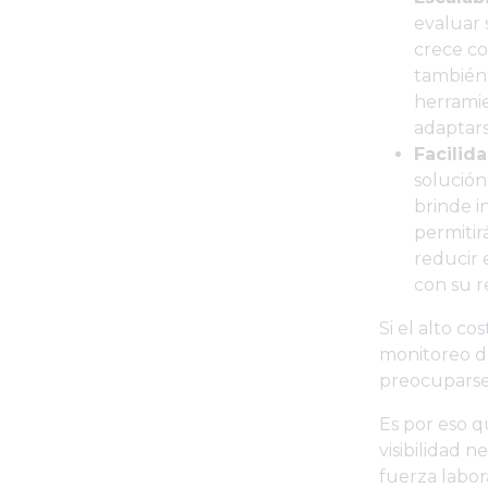
evaluar 
crece co
también 
herramie
adaptars
Facilid
solución
brinde i
permitir
reducir 
con su r
Si el alto co
monitoreo de
preocuparse
Es por eso q
visibilidad 
fuerza labor