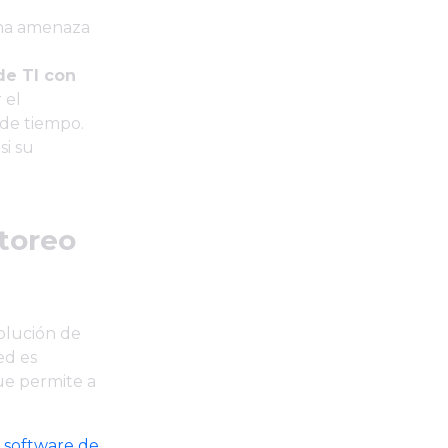
 una amenaza
de TI con
 el
 de tiempo.
si su
toreo
solución de
ed es
ue permite a
n
software de