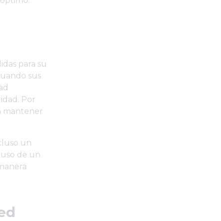
 óptimo.
idas para su
 cuando sus
dad
idad. Por
ra mantener
ncluso un
l uso de un
manera
ed