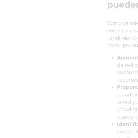
pueden
Como ya sabr
costosos par
rendimiento
hacer por su
Aumenta
de red a
automati
recursos
Proporc
los admi
la red y
los admi
puedan 
Identif
constant