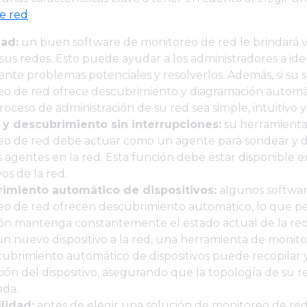
e red
:
dad:
un buen software de monitoreo de red le brindará vi
 sus redes. Esto puede ayudar a los administradores a iden
nte problemas potenciales y resolverlos. Además, si su 
o de red ofrece descubrimiento y diagramación automát
roceso de administración de su red sea simple, intuitivo y 
y descubrimiento sin interrupciones:
su herramienta
eo de red debe actuar como un agente para sondear y 
s agentes en la red. Esta función debe estar disponible e
vos de la red.
imiento automático de dispositivos:
algunos softwa
eo de red ofrecen descubrimiento automático, lo que p
ión mantenga constantemente el estado actual de la red.
n nuevo dispositivo a la red, una herramienta de monit
ubrimiento automático de dispositivos puede recopilar 
ión del dispositivo, asegurando que la topología de su r
ada.
lidad:
antes de elegir una solución de monitoreo de re