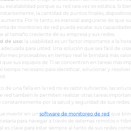
su escalabilidad porque su red rara vez es estática. Si bi
nstantemente, la cantidad de puntos finales, dispositivos 
aumenta. Por lo tanto, es esencial asegurarse de que s
nta de monitoreo de red pueda escalar sus capacidades
e al tamaño creciente de su empresa y sus redes.
ad de uso:
la usabilidad es un factor importante a la hora
 adecuada para usted. Una solución que sea fácil de usa
nformes procesables en tiempo real le brindará más valor
á que sus equipos de TI se concentren en tareas más imp
el tiempo necesario para identificar, solucionar y resolv
ed.
sto de una falla en la red no es razón suficiente, las soluc
 red también le permiten realizar otras tareas important
 constantemente por la salud y seguridad de sus redes.
ue invertir en un
software de monitoreo de red
que brin
necesaria para navegar a través de sistemas remotos o híbri
al es clave para estar siempre al tanto de sus redes comer