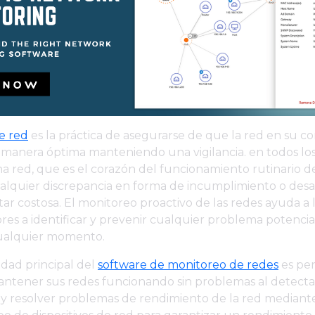
e red
es la práctica de asegurarse de que la red en su c
 manera óptima manteniendo una vigilancia. en todos lo
na red, que es el corazón del funcionamiento rutinario d
alquier discrepancia en forma de incumplimiento o desa
tar costosa. El monitoreo proactivo de las redes ayuda a 
res a identificar y prevenir cualquier problema potenc
cualquier momento.
idad principal del
software de monitoreo de redes
es per
ntener sus redes funcionando sin problemas al detecta
 y resolver problemas de rendimiento de la red mediant