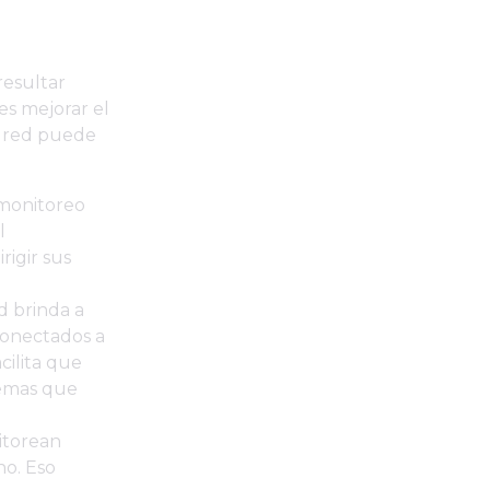
resultar
es mejorar el
e red puede
 monitoreo
l
rigir sus
d brinda a
 conectados a
cilita que
lemas que
itorean
no. Eso