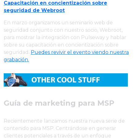
Capacitación en concientización sobre
seguridad de Webroot
En marzo organizamos un seminario web de
seguridad conjunto con nuestro socio, Webroot,
para mostrar la integración con Pulseway y hablar
sobre su capacitación en concientización sobre
seguridad.
Puedes revivir el evento viendo nuestra
grabación.
Guía de marketing para MSP
Recientemente lanzamos nuestra nueva serie de
contenido para MSP. Centrándose en generar
clientes potenciales a través de un enfoque