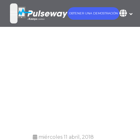
OBTENER UNA DEMOSTRACIÓN
open navigation menu
Actualización
del primer
trimestre de
2018 de
Pulseway
miércoles 11 abril, 2018