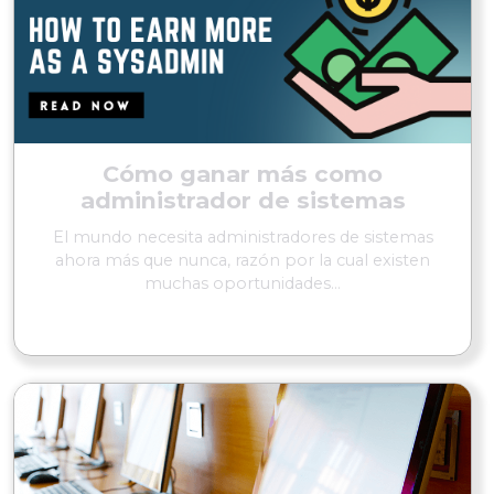
Cómo ganar más como
administrador de sistemas
El mundo necesita administradores de sistemas
ahora más que nunca, razón por la cual existen
muchas oportunidades...
SEGUIR LEYENDO