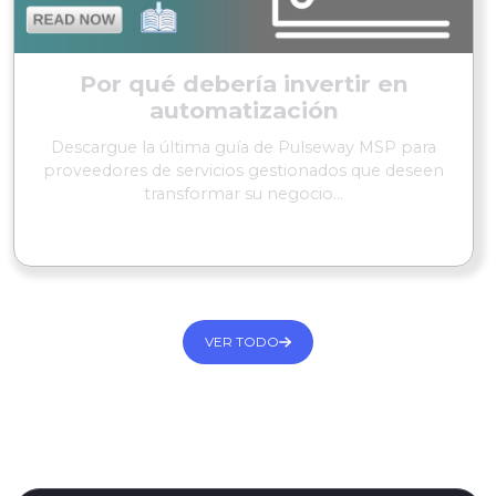
Por qué debería invertir en
automatización
Descargue la última guía de Pulseway MSP para
proveedores de servicios gestionados que deseen
transformar su negocio...
SEGUIR LEYENDO
VER TODO