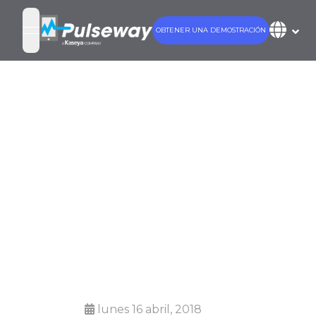
OBTENER UNA DEMOSTRACIÓN
open navigation menu
MSP Marketing:
una guía para
el marketing
por correo
electrónico
lunes 16 abril, 2018