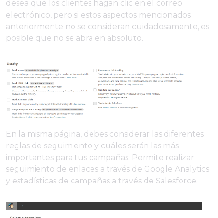
desea que los clientes hagan clic en el correo
electrónico, pero si estos aspectos mencionados
anteriormente no se consideran cuidadosamente, es
posible que no se abra en absoluto.
En la misma página, debes considerar las diferentes
reglas de seguimiento y cuáles serán las más
importantes para tus campañas. Permite realizar
seguimiento de enlaces a través de Google Analytics
y estadísticas de campañas a través de Salesforce.