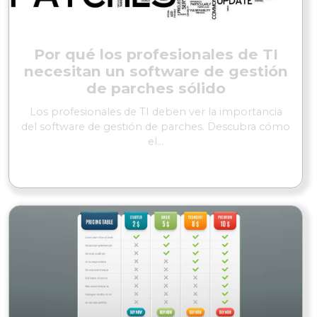
Por qué los profesionales de TI
necesitan un software de gestión
de parches sólido
Los profesionales de TI deben ver la importancia
del software de gestión de parches. Descubra cómo
el...
SEGUIR LEYENDO