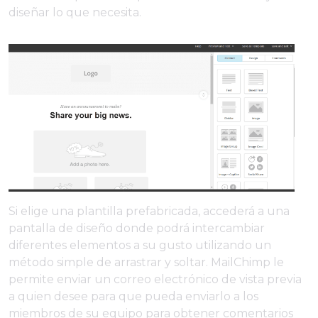
diseñar lo que necesita.
Si elige una plantilla prefabricada, accederá a una
pantalla de diseño donde podrá intercambiar
diferentes elementos a su gusto utilizando un
método simple de arrastrar y soltar. MailChimp le
permite enviar un correo electrónico de vista previa
a quien desee para que pueda enviarlo a los
miembros de su equipo para obtener comentarios