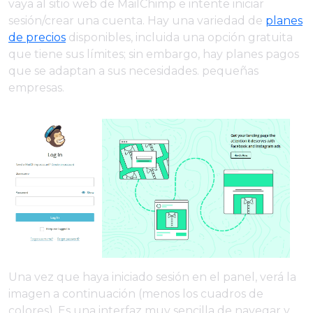
vaya al sitio web de MailChimp e intente iniciar
sesión/crear una cuenta. Hay una variedad de
planes
de precios
disponibles, incluida una opción gratuita
que tiene sus límites; sin embargo, hay planes pagos
que se adaptan a sus necesidades. pequeñas
empresas.
Una vez que haya iniciado sesión en el panel, verá la
imagen a continuación (menos los cuadros de
colores). Es una interfaz muy sencilla de navegar y