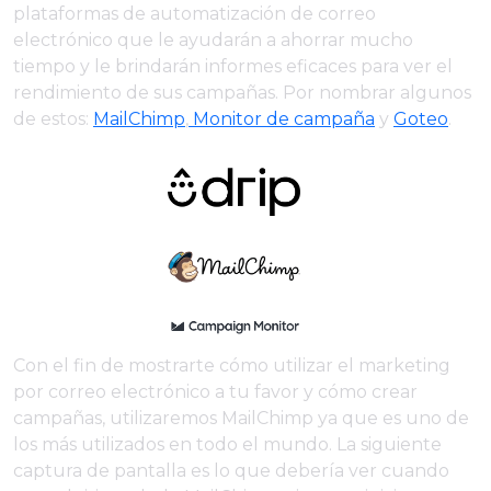
plataformas de automatización de correo
electrónico que le ayudarán a ahorrar mucho
tiempo y le brindarán informes eficaces para ver el
rendimiento de sus campañas. Por nombrar algunos
de estos:
MailChimp
,
Monitor de campaña
y
Goteo
.
Con el fin de mostrarte cómo utilizar el marketing
por correo electrónico a tu favor y cómo crear
campañas, utilizaremos MailChimp ya que es uno de
los más utilizados en todo el mundo. La siguiente
captura de pantalla es lo que debería ver cuando