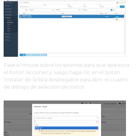
Pase el mouse sobre los sistemas para que aparezca
el botón 'Acciones' y luego haga clic en el botón
'Instalar' de la lista desplegable para abrir el cuadro
de diálogo de selección de motor.