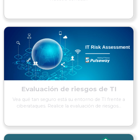
SEGUIR LEYENDO
Evaluación de riesgos de TI
Vea qué tan seguro está su entorno de TI frente a
ciberataques. Realice la evaluación de riesgos...
SEGUIR LEYENDO