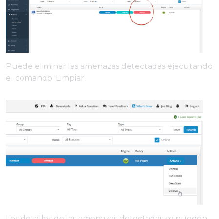
Puede eliminar las amenazas detectadas ejecutando
el comando 'Limpiar'.
Los detalles de las amenazas detectadas se pueden