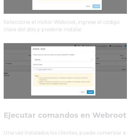
Seleccione el motor Webroot, ingrese el código
clave del sitio y presione Instalar.
Ejecutar comandos en Webroot
Una vez instalados los clientes, puede comenzar a