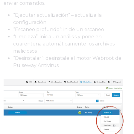
enviar comandos.
“Ejecutar actualización” – actualiza la
configuración
“Escaneo profundo”: inicie un escaneo
“Limpieza”: inicia un análisis y pone en
cuarentena automáticamente los archivos
maliciosos
“Desinstalar”: desinstale el motor Webroot de
Pulseway Antivirus.