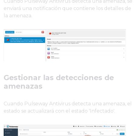
Cuando Pulseway Antivirus detecta una amenaza, se
enviará una notificación que contiene los detalles de
la amenaza.
Gestionar las detecciones de
amenazas
Cuando Pulseway Antivirus detecta una amenaza, el
estado se actualizará con el estado 'Infectado'.