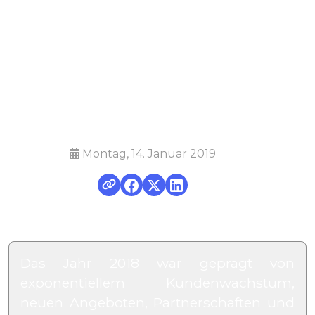
Markt für
Fernüberwachung
und -verwaltung
Montag, 14. Januar 2019
Das Jahr 2018 war geprägt von
exponentiellem Kundenwachstum,
neuen Angeboten, Partnerschaften und