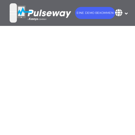
EINE DEMO BEKOMMEN
open navigation menu
Pulseway schließt
018 mit wichtigen
Meilensteinen bei
der
undengewinnung
ab; Führender