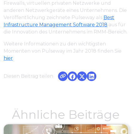
Firewalls, virtuellen privaten Netzwerke und
anderen Netzwerkgeräte eines Unternehmens. Die
Veröffentlichung zeichnete Pulseway als
Best
Infrastructure Management Software 2018
aus für
die Innovation des Unternehmens im RMM-Bereich.
Weitere Informationen zu den wichtigsten
Momenten von Pulseway im Jahr 2018 finden Sie
hier
.
Diesen Beitrag teilen
Ähnliche Beiträge