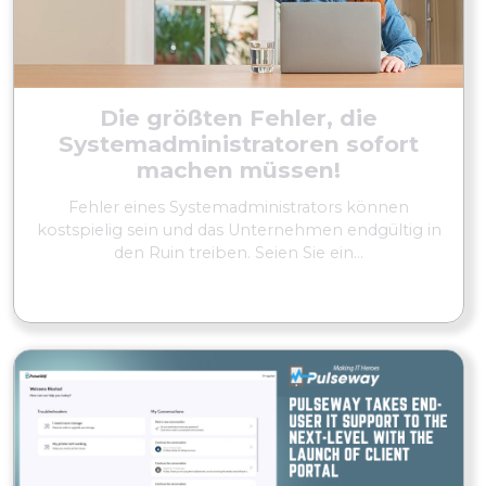
Die größten Fehler, die
Systemadministratoren sofort
machen müssen!
Fehler eines Systemadministrators können
kostspielig sein und das Unternehmen endgültig in
den Ruin treiben. Seien Sie ein...
MEHR LESEN