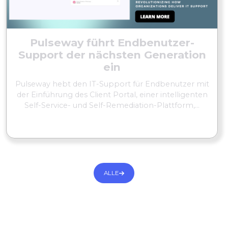
Pulseway führt Endbenutzer-
Support der nächsten Generation
ein
Pulseway hebt den IT-Support für Endbenutzer mit
der Einführung des Client Portal, einer intelligenten
Self-Service- und Self-Remediation-Plattform,...
MEHR LESEN
ALLE