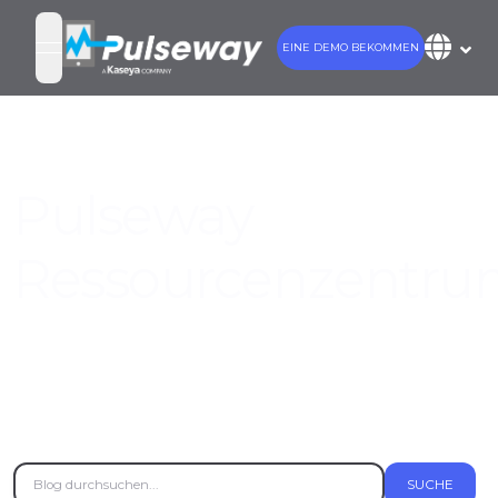
EINE DEMO BEKOMMEN
open navigation menu
Pulseway
Ressourcenzentr
Holen Sie das Beste aus Pulseway heraus
mit diesen Ressourcen und
Wissensdatenbanken, um Ihr Geschäft zu
erweitern und Ihr IT-Spiel zu verbessern.
SUCHE