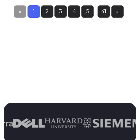
«
1
2
3
4
5
...
41
»
Von über 13.000 Kunden seit über
15 Jahren vertraut
Schließen Sie sich den zufriedenen Kunden an und
erleben Sie noch heute den Pulseway-Unterschied