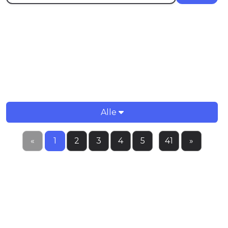
THEMEN
Alle
«
1
2
3
4
5
...
41
»