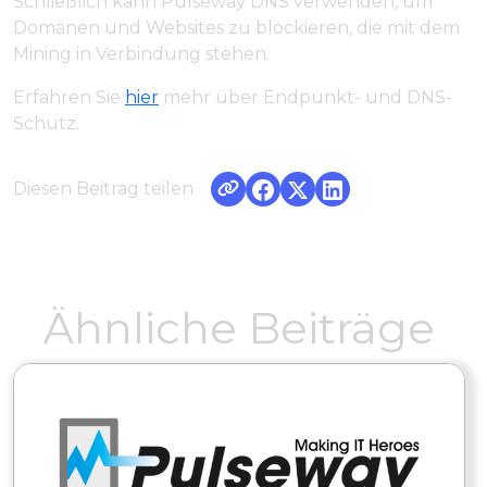
Schließlich kann Pulseway DNS verwenden, um
Domänen und Websites zu blockieren, die mit dem
Mining in Verbindung stehen.
Erfahren Sie
hier
mehr über Endpunkt- und DNS-
Schutz.
Diesen Beitrag teilen
Ähnliche Beiträge