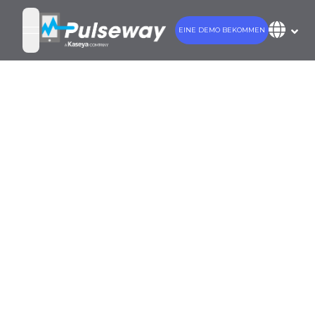
EINE DEMO BEKOMMEN
open navigation menu
Fünf
Möglichkeiten,
Krypto-Miner in
Ihrem
Netzwerk zu
fangen