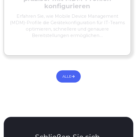
konfigurieren
Erfahren Sie, wie Mobile Device Management
(MDM)-Profile die Gerätekonfiguration für IT-Teams
optimieren, schnellere und genauere
Bereitstellungen ermöglichen....
MEHR LESEN
ALLE