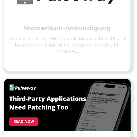
Momentum-Ankündigung
Wir werfen einen Blick zurück auf das Jahr 2018 und
besprechen einige der wichtigsten Updates für
Pulseway,...
MEHR LESEN