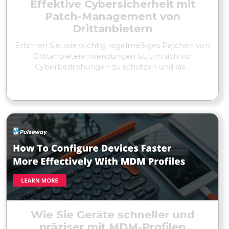
Effektive Cybersicherheit mit
Patch-Management von
Drittanbietern
Erfahren Sie, wie wichtig regelmäßiges Patchen von
Drittanbieteranwendungen ist, um sich vor
Cyberbedrohungen zu schützen und die...
MEHR LESEN
Wie Sie Geräte schneller und
präziser mit MDM-Profilen