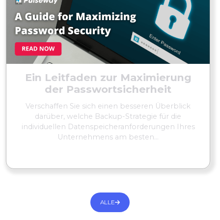
Ein Leitfaden zur Maximierung
der Passwortsicherheit
Verschaffen Sie sich einen besseren Überblick
darüber, welche Backup-Strategie für die
individuellen Datenspeicheranforderungen Ihres
Unternehmens am besten...
MEHR LESEN
ALLE