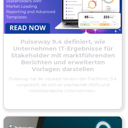
Pulseway 9.4 definiert, wie
Unternehmen IT-Ergebnisse für
Stakeholder mit marktführenden
Berichten und erweiterten
Vorlagen darstellen
Pulseway hat die neueste Version der Plattform, 9.4,
vorgestellt, die sich an wachsende MSPs und
mittelständische Unternehmen...
MEHR LESEN