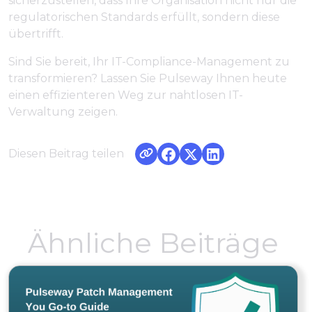
sicherzustellen, dass Ihre Organisation nicht nur die
regulatorischen Standards erfüllt, sondern diese
übertrifft.
Sind Sie bereit, Ihr IT-Compliance-Management zu
transformieren? Lassen Sie Pulseway Ihnen heute
einen effizienteren Weg zur nahtlosen IT-
Verwaltung zeigen.
Diesen Beitrag teilen
Ähnliche Beiträge