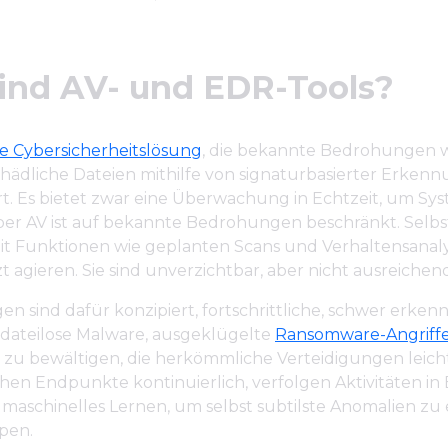
ind AV- und EDR-Tools?
ine Cybersicherheitslösung
, die bekannte Bedrohungen 
chädliche Dateien mithilfe von signaturbasierter Erken
t. Es bietet zwar eine Überwachung in Echtzeit, um Sys
aber AV ist auf bekannte Bedrohungen beschränkt. Selb
t Funktionen wie geplanten Scans und Verhaltensana
 agieren. Sie sind unverzichtbar, aber nicht ausreichend
n sind dafür konzipiert, fortschrittliche, schwer erken
 dateilose Malware, ausgeklügelte
Ransomware-Angriff
s zu bewältigen, die herkömmliche Verteidigungen leic
en Endpunkte kontinuierlich, verfolgen Aktivitäten in 
maschinelles Lernen, um selbst subtilste Anomalien zu
pen.