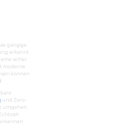
wie gängige
nung erkennt
teme sicher
st moderne
lysen können
.
nbare
e
und Zero-
ht umgehen.
Echtzeit
 erkennen