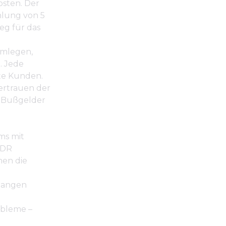
osten. Der
hlung von 5
eg für das
hmlegen,
. Jede
rte Kunden.
Vertrauen der
 Bußgelder
ms mit
EDR
hen die
rlangen
obleme –