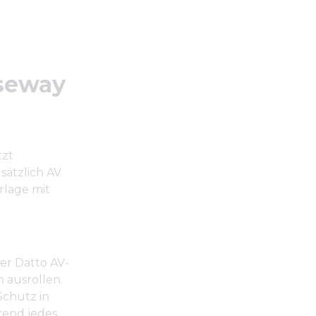
seway
tzt
sätzlich AV
rlage mit
r Datto AV-
 ausrollen.
Schutz in
rend jedes