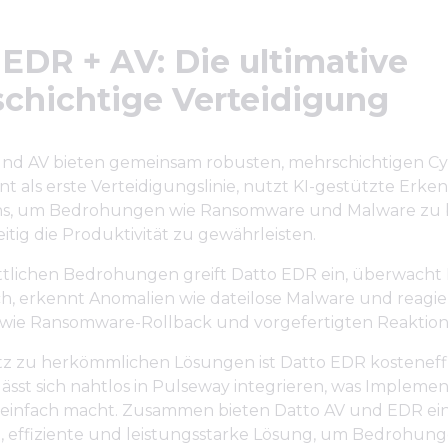
 EDR + AV: Die ultimative
chichtige Verteidigung
nd AV bieten gemeinsam robusten, mehrschichtigen Cy
nt als erste Verteidigungslinie, nutzt KI-gestützte Er
ns, um Bedrohungen wie Ransomware und Malware zu 
itig die Produktivität zu gewährleisten.
rittlichen Bedrohungen greift Datto EDR ein, überwach
ch, erkennt Anomalien wie dateilose Malware und reagier
wie Ransomware-Rollback und vorgefertigten Reaktion
z zu herkömmlichen Lösungen ist Datto EDR kosteneffi
 lässt sich nahtlos in Pulseway integrieren, was Implem
einfach macht. Zusammen bieten Datto AV und EDR ei
, effiziente und leistungsstarke Lösung, um Bedrohun