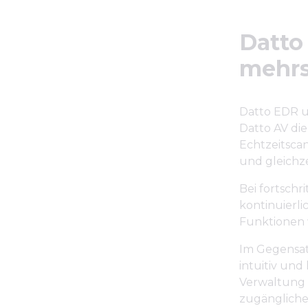
Datto
mehrs
Datto EDR u
Datto AV die
Echtzeitsca
und gleichze
Bei fortsch
kontinuierli
Funktionen 
Im Gegensat
intuitiv und
Verwaltung 
zugängliche