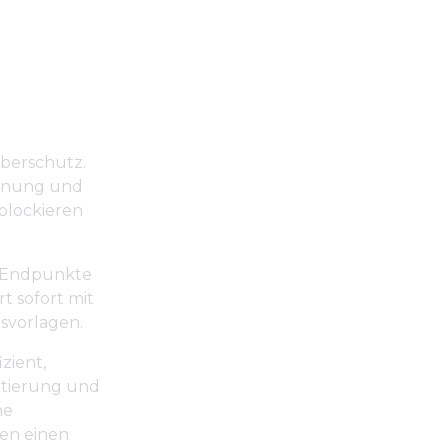
berschutz.
kennung und
blockieren
t Endpunkte
t sofort mit
svorlagen.
zient,
entierung und
ne
gen einen