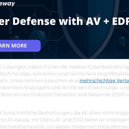
AV)-Lösungen haben früher die meisten Cyberbedrohun
doch heutige, schnellere und heimlichere Angriffstakti
mehr. Unternehmen brauchen eine
mehrschichtige Vert
Prävention hinausgeht und AV mit den Erkennungs- un
nktionen von Endpoint Detection and Response (EDR)
fortschrittliche Bedrohungen, die AV allein nicht stopp
von Pulseway mit Datto AV und EDR bietet ein intelligen
icherheitsframework, um diesen modernen Herausforde