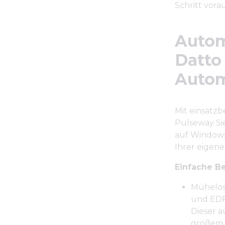
Schritt vorau
Autom
Datto
Autom
Mit einsatz
Pulseway Si
auf Windows-
Ihrer eigen
Einfache B
Mühelos
und EDR
Dieser a
großem 