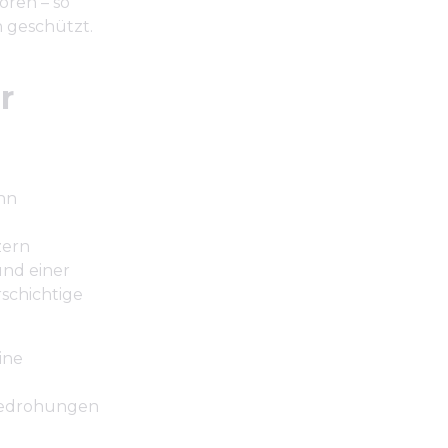
ören – so
 geschützt.
r
ann
zern
und einer
schichtige
eine
Bedrohungen