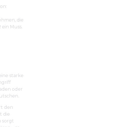
on:
ehmen, die
 ein Muss.
ine starke
griff
laden oder
rutschen.
rt den
t die
n sorgt