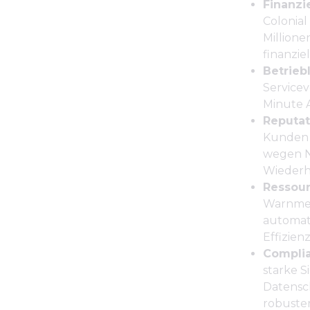
Finanzi
Colonial
Million
finanzie
Betrieb
Service
Minute A
Reputa
Kunden 
wegen N
Wiederh
Ressou
Warnmel
automat
Effizienz
Compli
starke S
Datensc
robuster