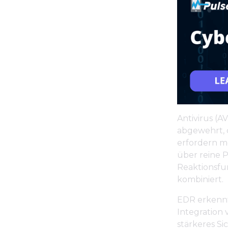
Antivirus (
abgewehrt, 
erfordern 
über reine 
Reaktionsfu
kombiniert.
EDR erkennt 
Integration 
stärkeres S