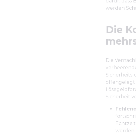
dafür, dass
werden Schä
Die K
mehrs
Die Vernachl
verheerende 
Sicherheits
offengelegt
Lösegeldfor
Sicherheit v
Fehlen
fortschr
Echtzei
werden e