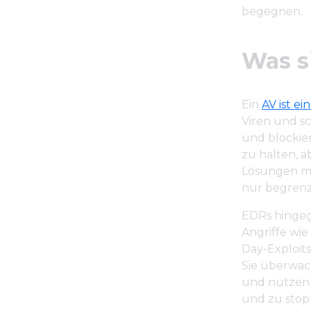
begegnen.
Was s
Ein
AV ist e
Viren und s
und blockier
zu halten, 
Lösungen mi
nur begrenzt
EDRs hingege
Angriffe wie
Day-Exploit
Sie überwach
und nutzen 
und zu stop