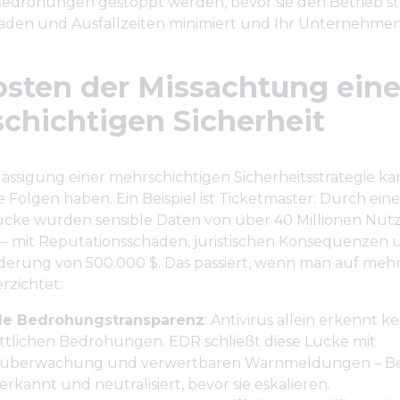
 Bedrohungen gestoppt werden, bevor sie den Betrieb st
den und Ausfallzeiten minimiert und Ihr Unternehmen
osten der Missachtung eine
chichtigen Sicherheit
ässigung einer mehrschichtigen Sicherheitsstrategie k
Folgen haben. Ein Beispiel ist Ticketmaster: Durch eine
lücke wurden sensible Daten von über 40 Millionen Nut
 – mit Reputationsschäden, juristischen Konsequenzen 
derung von 500.000 $. Das passiert, wenn man auf mehr
erzichtet:
de Bedrohungstransparenz
: Antivirus allein erkennt k
ittlichen Bedrohungen. EDR schließt diese Lücke mit
tüberwachung und verwertbaren Warnmeldungen – 
rkannt und neutralisiert, bevor sie eskalieren.