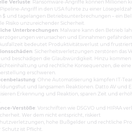
elle Verluste
: Ransomware-Angriffe können Millionen k
 Pipeline-Angriff in den USA führte zu einer Lösegeldza
en $ und tagelangen Betriebsunterbrechungen – ein Bel
lle Risiko unzureichender Sicherheit.
liche Unterbrechungen
: Malware kann den Betrieb la
verzögerungen verursachen und Einnahmen gefährden
usfallzeit bedeutet Produktivitätsverlust und frustrie
tionsschäden
: Sicherheitsverletzungen zerstören das 
und beschädigen die Glaubwürdigkeit. Hinzu kommen
ichteinhaltung und rechtliche Konsequenzen, die eine
erstellung erschweren.
rcenbelastung
: Ohne Automatisierung kämpfen IT-Tea
dungsflut und langsamen Reaktionen. Datto AV und 
isieren Erkennung und Reaktion, sparen Zeit und erhö
.
ance-Verstöße
: Vorschriften wie DSGVO und HIPAA ve
icherheit. Wer dem nicht entspricht, riskiert
hutzverletzungen, hohe Bußgelder und rechtliche Pr
 Schutz ist Pflicht.