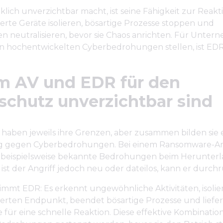
lich unverzichtbar macht, ist seine Fähigkeit zur Reakti
rte Geräte isolieren, bösartige Prozesse stoppen und
 neutralisieren, bevor sie Chaos anrichten. Für Untern
en hochentwickelten Cyberbedrohungen stellen, ist EDR
 AV und EDR für den
schutz unverzichtbar sind
haben jeweils ihre Grenzen, aber zusammen bilden sie e
g gegen Cyberbedrohungen. Bei einem Ransomware-An
V beispielsweise bekannte Bedrohungen beim Herunter
ist der Angriff jedoch neu oder dateilos, kann er durch
mmt EDR: Es erkennt ungewöhnliche Aktivitäten, isolie
erten Endpunkt, beendet bösartige Prozesse und liefer
 für eine schnelle Reaktion. Diese effektive Kombinatio