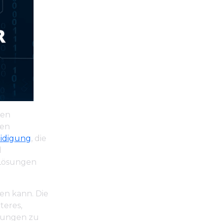
gen
ken
eidigung
, die
d
-Lösungen
en kann. Die
teres,
rungen zu