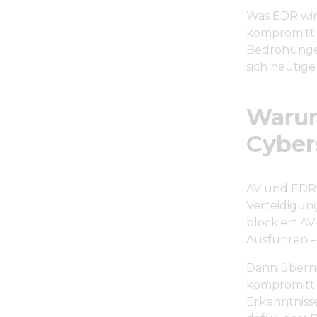
Was EDR wirk
kompromittie
Bedrohungen
sich heutig
Warum
Cyber
AV und EDR 
Verteidigun
blockiert A
Ausführen – 
Dann überni
kompromitti
Erkenntnisse