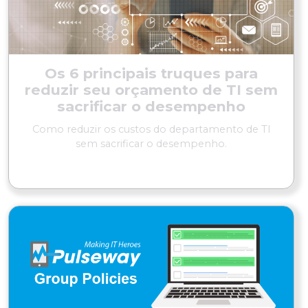
Os 6 principais truques para
reduzir seu orçamento de TI sem
sacrificar o desempenho
Como reduzir os custos do departamento de TI
sem sacrificar o desempenho.
LER MAIS