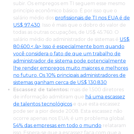
subir. Os empregos em TI seguem esse mesmo
princípio econômico básico. É por isso que o
salário médio dos
profissionais de TI nos EUA é de
US$ 97.430
. Isso é mais que o dobro do valor de
todas as outras ocupações, de US$ 45.760. O
salário médio do administrador de sistemas é
US$
80.600.< /a> Isso é especialmente bom quando
você considera o fato de que um trabalho de
administrador de sistema pode potencialmente
lhe render empregos muito maiores e melhores
no futuro. Os 10% principais administradores de
sistemas
ganham cerca de US$ 130.830
.
Escassez de talentos:
mais de 1.500 diretores
de informação admitiram que
há uma escassez
de talentos tecnológicos
e que esta escassez
pode ser a pior desde 2008. Esta escassez não
ocorre apenas nos EUA; é um problema global.
54% das empresas em todo o mundo
relataram
isso. Espera-se que a escassez faça com que a