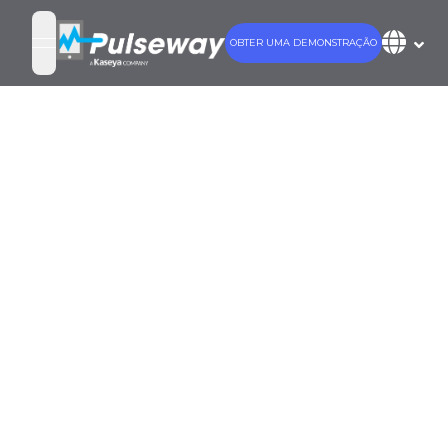
OBTER UMA DEMONSTRAÇÃO
open navigation menu
Por que agora
é o melhor
momento para
se tornar um
administrador
de sistemas