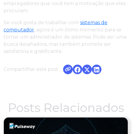
empregadores que você tem a motivação que eles
procuram.
Se você gosta de trabalhar com
sistemas de
computador
, agora é um ótimo momento para se
tornar um administrador de sistemas. Pode ser uma
busca desafiadora, mas também promete ser
satisfatória e gratificante.
Compartilhar este post
Posts Relacionados