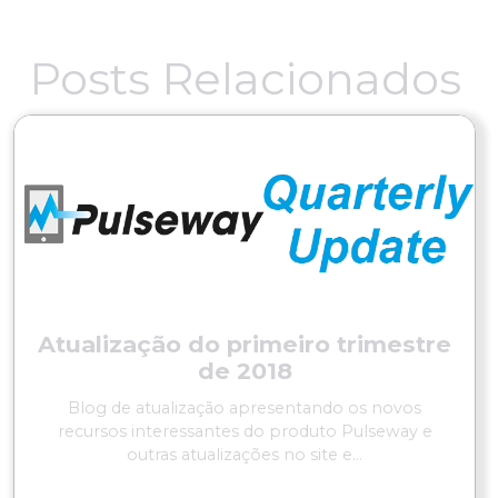
Posts Relacionados
Atualização do primeiro trimestre
de 2018
Blog de atualização apresentando os novos
recursos interessantes do produto Pulseway e
outras atualizações no site e...
LER MAIS