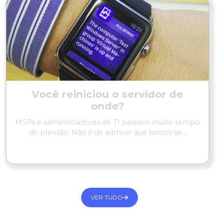
Você reiniciou o servidor de
onde?
MSPs e administradores de TI passam muito tempo
de plantão. Não é de admirar que tantos se...
LER MAIS
VER TUDO