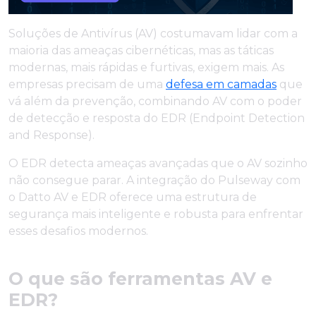
Soluções de Antivírus (AV) costumavam lidar com a
maioria das ameaças cibernéticas, mas as táticas
modernas, mais rápidas e furtivas, exigem mais. As
empresas precisam de uma
defesa em camadas
que
vá além da prevenção, combinando AV com o poder
de detecção e resposta do EDR (Endpoint Detection
and Response).
O EDR detecta ameaças avançadas que o AV sozinho
não consegue parar. A integração do Pulseway com
o Datto AV e EDR oferece uma estrutura de
segurança mais inteligente e robusta para enfrentar
esses desafios modernos.
O que são ferramentas AV e
EDR?