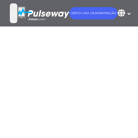
OBTER UMA DEMONSTRAÇÃO
open navigation menu
Antivírus +
EDR:
Construindo
sua primeira
linha de defesa
contra