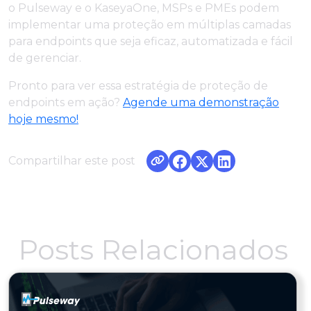
o Pulseway e o KaseyaOne, MSPs e PMEs podem
implementar uma proteção em múltiplas camadas
para endpoints que seja eficaz, automatizada e fácil
de gerenciar.
Pronto para ver essa estratégia de proteção de
endpoints em ação?
Agende uma demonstração
hoje mesmo!
Compartilhar este post
Posts Relacionados