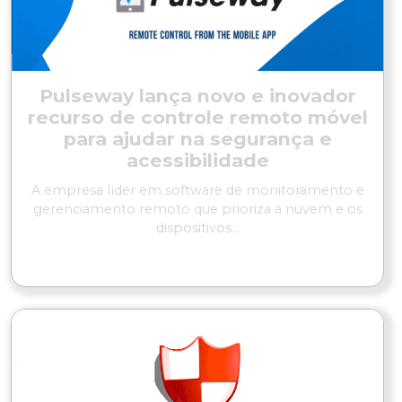
Pulseway lança novo e inovador
recurso de controle remoto móvel
para ajudar na segurança e
acessibilidade
A empresa líder em software de monitoramento e
gerenciamento remoto que prioriza a nuvem e os
dispositivos...
LER MAIS