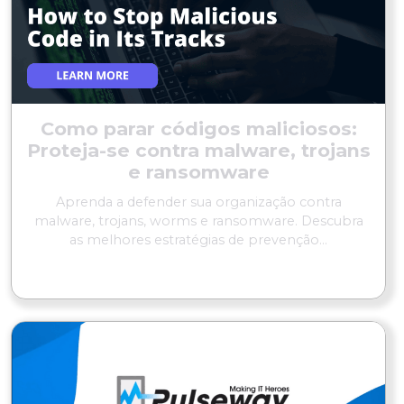
Como parar códigos maliciosos:
Proteja-se contra malware, trojans
e ransomware
Aprenda a defender sua organização contra
malware, trojans, worms e ransomware. Descubra
as melhores estratégias de prevenção...
LER MAIS