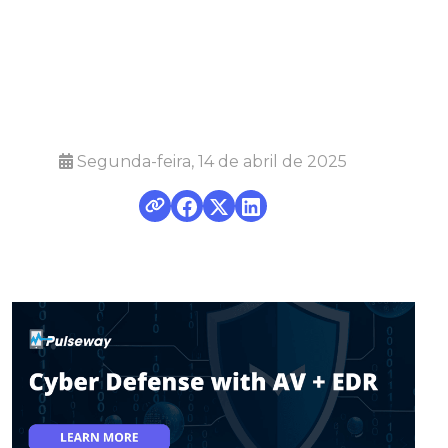
ameaças
cibernéticas
Segunda-feira, 14 de abril de 2025