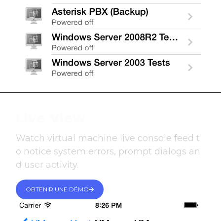
Live View
Watch virtual machine live console feed t
o notice system errors, prompt dialogs an
d user activity.
OBTENIR UNE DÉMO