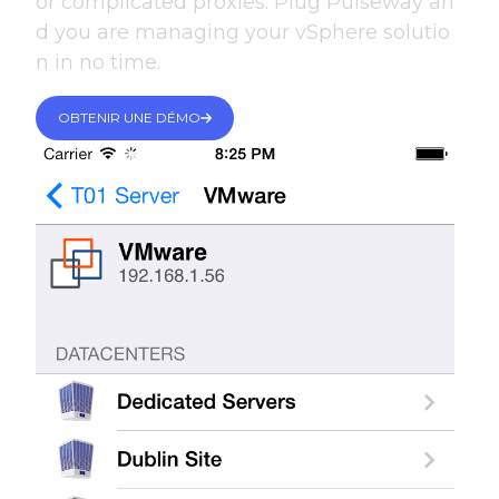
or complicated proxies. Plug Pulseway an
d you are managing your vSphere solutio
n in no time.
OBTENIR UNE DÉMO