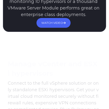
monitoring 10 hypervisors or a thousand
VMware Server Module performs great on
enterprise class deployments.
WATCH VIDEO
Manage vCenter and ESX
i hypervisors
Connect to the full vSphere solution or on
ly standalone ESXi hypervisors. Get your v
irtual cloud monitored securely without fi
rewall rules, expensive VPN connections