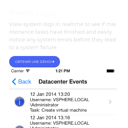
Event Logs
View system logs in realtime to see if mai
ntenance tasks have finished and easily
notice any system errors before they lead
to a system failure.
OBTENIR UNE DÉMO