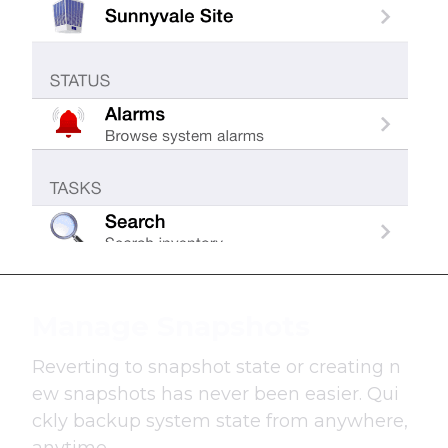
Manage Snapshots
Reverting to snapshot state or creating n
ew snapshots has never been easier. Qui
ckly backup system state from anywhere,