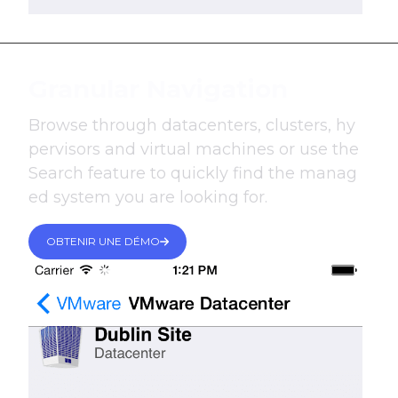
Granular Navigation
Browse through datacenters, clusters, hy
pervisors and virtual machines or use the
Search feature to quickly find the manag
ed system you are looking for.
OBTENIR UNE DÉMO