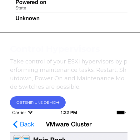
Control Hypervisors
Take control of your ESXi hypervisors by p
erforming maintenance tasks: Restart, Sh
utdown, Power On and Maintenance Mo
de Switches are possible.
OBTENIR UNE DÉMO