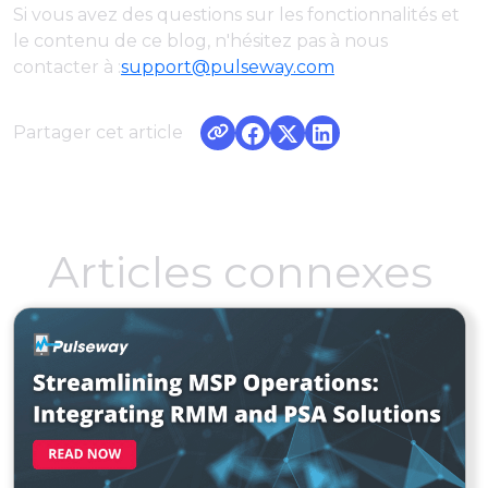
Si vous avez des questions sur les fonctionnalités et
le contenu de ce blog, n'hésitez pas à nous
contacter à :
support@pulseway.com
Partager cet article
Articles connexes