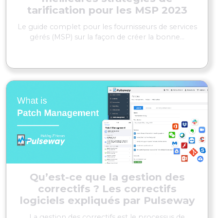
tarification pour les MSP 2023
Le guide complet pour les fournisseurs de services
gérés (MSP) sur la façon de créer la bonne...
EN SAVOIR PLUS
Qu’est-ce que la gestion des
correctifs ? Les correctifs
logiciels expliqués par Pulseway
La gestion des correctifs est le processus de