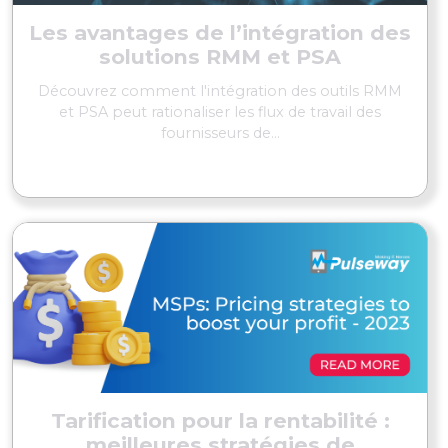
Les avantages de l’intégration des
solutions RMM et PSA
Découvrez comment l'intégration des outils RMM
et PSA peut rationaliser les flux de travail des
fournisseurs de...
EN SAVOIR PLUS
Tarification pour la rentabilité :
meilleures stratégies de