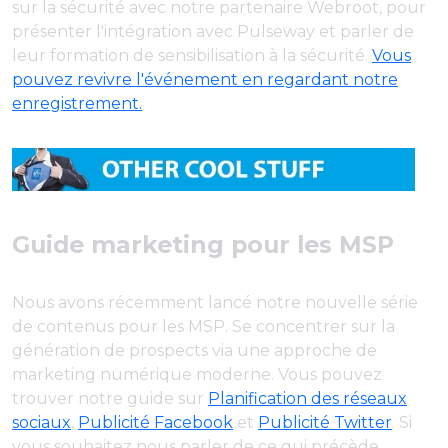
sur la sécurité avec notre partenaire Webroot, pour
présenter l'intégration avec Pulseway et parler de
leur formation de sensibilisation à la sécurité.
Vous
pouvez revivre l'événement en regardant notre
enregistrement.
Guide marketing pour les MSP
Nous avons récemment lancé notre nouvelle série
de contenus pour les MSP. Se concentrer sur la
génération de prospects via une approche de
marketing numérique moderne. Vous pouvez
trouver notre guide sur
Planification des réseaux
sociaux
,
Publicité Facebook
et
Publicité Twitter
. Si
vous souhaitez nous parler de ce qui précède,