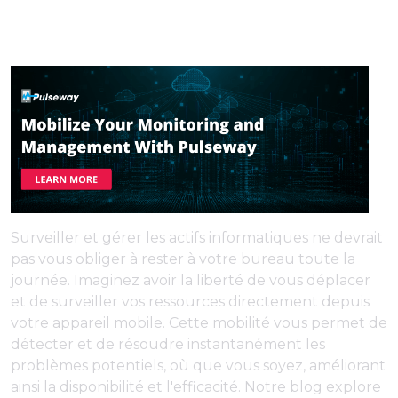
Surveiller et gérer les actifs informatiques ne devrait
pas vous obliger à rester à votre bureau toute la
journée. Imaginez avoir la liberté de vous déplacer
et de surveiller vos ressources directement depuis
votre appareil mobile. Cette mobilité vous permet de
détecter et de résoudre instantanément les
problèmes potentiels, où que vous soyez, améliorant
ainsi la disponibilité et l'efficacité. Notre blog explore