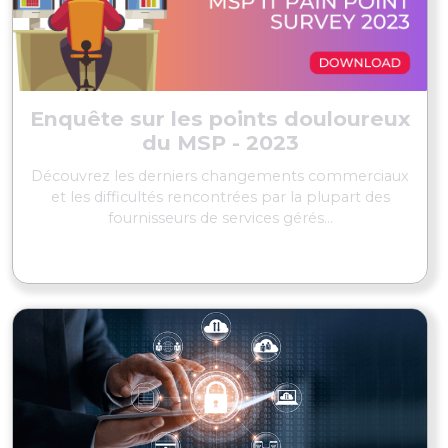
Enquête sur les points douloureux
du MSP - 2023
Découvrez les derniers changements commerciaux
et les difficultés rencontrées par la plupart des
fournisseurs de services gérés...
EN SAVOIR PLUS