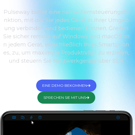
Pulseway bietet eine native Fernsteuerungsfu
nktion, mit der Sie jedes Gerät in Ihrer Umgeb
ung verbinden und bedienen können. Greifen
Sie sicher remote auf Windows und macOS vo
n jedem Gerät, einschließlich Ihres Smartphon
es, zu, um maximale Produktivität zu erzielen,
und steuern Sie Netzwerkgeräte über SSH.
EINE DEMO BEKOMMEN
SPRECHEN SIE MIT UNS