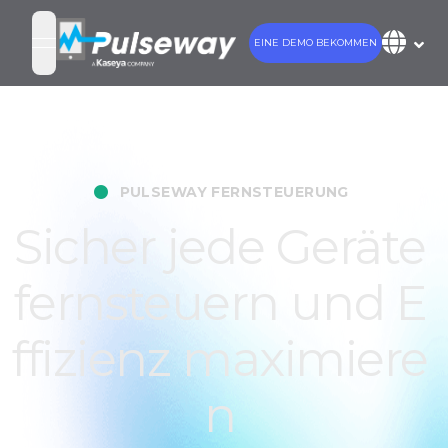
EINE DEMO BEKOMMEN
open navigation menu
•
PULSEWAY FERNSTEUERUNG
Sicher jede Geräte
fernsteuern und E
ffizienz maximiere
n