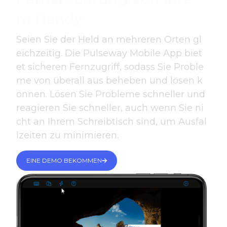
m Handy
Seien Sie der Held an mehreren Orten gl
eichzeitig. Die Pulseway Mobile App biet
et sicheren Fernzugriff, sodass Sie Proble
me von überall aus beheben und lösen k
önnen. Lösen Sie Probleme schneller und
reagieren Sie schneller, auch wenn Sie ni
cht an Ihrem Schreibtisch sind, um Ausfal
lzeiten zu minimieren.
EINE DEMO BEKOMMEN