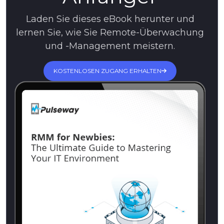
Laden Sie dieses eBook herunter und
lernen Sie, wie Sie Remote-Überwachung
und -Management meistern.
KOSTENLOSEN ZUGANG ERHALTEN