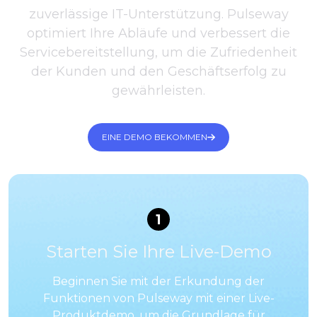
zuverlässige IT-Unterstützung. Pulseway
optimiert Ihre Abläufe und verbessert die
Servicebereitstellung, um die Zufriedenheit
der Kunden und den Geschäftserfolg zu
gewährleisten.
EINE DEMO BEKOMMEN
1
Starten Sie Ihre Live-Demo
Beginnen Sie mit der Erkundung der
Funktionen von Pulseway mit einer Live-
Produktdemo, um die Grundlage für