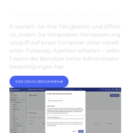
Fernsteuerung auf Abruf
Erweitern Sie Ihre Fähigkeiten und Effizie
nz, indem Sie temporären Fernsteuerung
szugriff auf einen Computer ohne installi
erten Pulseway-Agenten erhalten – selbs
t wenn der Benutzer keine Administrator
berechtigungen hat.
EINE DEMO BEKOMMEN