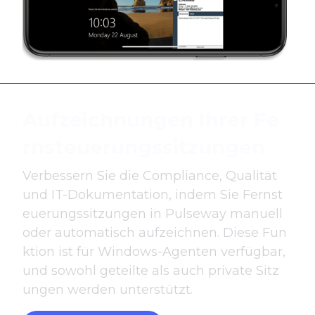
Aufzeichnungen Ihrer Fe
rnsteuerungssitzungen
Verbessern Sie die Compliance, Qualität
und IT-Dokumentation, indem Sie Fernst
euerungssitzungen in Pulseway manuell
oder automatisch aufzeichnen. Diese Fun
ktion ist für Windows-Agenten verfügbar,
und sowohl geteilte als auch private Sitz
ungen werden unterstützt.