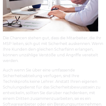
Die Chancen stehen gut, dass die Mitarbeiter, die Ihr
MSP leiten, sich gut mit Sicherheit auskennen. Wenn
Ihre Kunden den gleichen Scharfsinn erlangen,
können unzählige Verstöße und Angriffe vereitelt
werden.
Auch wenn Sie über eine umfassende
Sicherheitsabteilung verfügen, sind Ihre
Technikprofis keine Lehrer. Anstatt Ihren eigenen
Schulungsdienst für das Sicherheitsbewusstsein zu
entwickeln, sollten Sie darüber nachdenken, mit
einem Dritten zusammenzuarbeiten, sei es ein
Softwareanbieter oder ein Beratungsunternehmen.