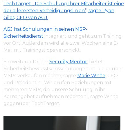
TechTarget. „Die Schulung Ihrer Mitarbeiter ist eine
der allerersten Verteidigungslinien“, sagte Ryan
Giles, CEO von AGJ.
AGJ hat Schulungen in seinen
MSP-
Sicherheitsdienst
integriert und geht zum Training
vor Ort. Außerdem wird alle zwei Wochen eine E-
Mail mit Trainingstipps verschickt.
Ein weiterer Dritter,
Security Mentor
, bietet
Sicherheitsbewusstseinsschulungen an, die er über
MSPs verkaufen möchte, sagte
Marie White
, CEO
und Präsidentin. „Wir prüfen Beziehungen mit
mehreren MSPs, die unsere Schulung in ihr
Kernangebot aufnehmen möchten“, sagte White
gegenüber TechTarget.