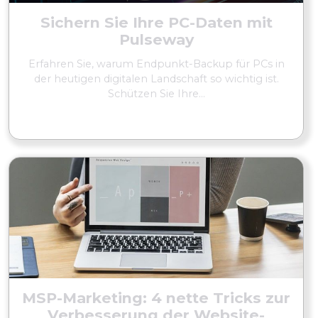
Sichern Sie Ihre PC-Daten mit
Pulseway
Erfahren Sie, warum Endpunkt-Backup für PCs in
der heutigen digitalen Landschaft so wichtig ist.
Schützen Sie Ihre...
MEHR LESEN
MSP-Marketing: 4 nette Tricks zur
Verbesserung der Website-