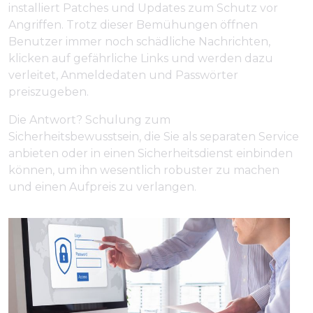
installiert Patches und Updates zum Schutz vor
Angriffen. Trotz dieser Bemühungen öffnen
Benutzer immer noch schädliche Nachrichten,
klicken auf gefährliche Links und werden dazu
verleitet, Anmeldedaten und Passwörter
preiszugeben.
Die Antwort? Schulung zum
Sicherheitsbewusstsein, die Sie als separaten Service
anbieten oder in einen Sicherheitsdienst einbinden
können, um ihn wesentlich robuster zu machen
und einen Aufpreis zu verlangen.