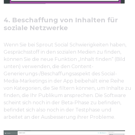
4. Beschaffung von Inhalten für
soziale Netzwerke
Wenn Sie bei Sprout Social Schwierigkeiten haben,
Gesprächsstoff in den sozialen Medien zu finden,
können Sie die neue Funktion „Inhalt finden“ (Bild
unten) verwenden, die den Content-
Generierungs-/Beschaffungsaspekt des Social-
Media-Marketings in der App beibehält eine Reihe
von Kategorien, die Sie filtern können, um Inhalte zu
finden, die Ihr Publikum ansprechen. Die Software
scheint sich noch in der Beta-Phase zu befinden,
befindet sich also noch in der Testphase und
arbeitet an der Ausbesserung ihrer Probleme.