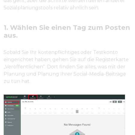
das geht, aber die Schritte werden denen anderer
Sozialplanungstools relativ ähnlich sein.
1. Wählen Sie einen Tag zum Posten
aus.
Sobald Sie Ihr kostenpflichtiges oder Testkonto
eingerichtet haben, gehen Sie auf die Registerkarte
„Veröffentlichen“. Dort finden Sie alles, was mit der
Planung und Planung Ihrer Social-Media-Beiträge
zu tun hat.