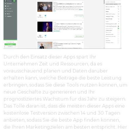
Durch den Einsatz dieser Apps spart Ihr
Unternehmen Zeit und Ressourcen, da es
vorausschauend planen und Daten darüber
erhalten kann, welche Beiträge die beste Leistung
erbringen, sodass Sie diese Tools nutzen können, um
neue Geschäfte zu generieren und Ihr
prognostiziertes Wachstum für das Jahr zu steigern.
Das Tolle daran ist, dass die meisten dieser Apps eine
kostenlose Testversion zwischen 14 und 30 Tagen
anbieten, sodass Sie die beste App finden können,
die Ihren Marketingzielen am besten entspricht. Hier