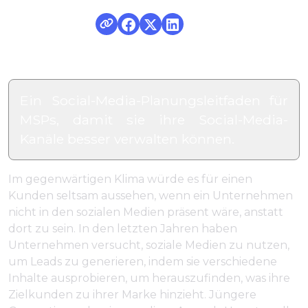
Ein Social-Media-Planungsleitfaden für
MSPs, damit sie ihre Social-Media-
Kanäle besser verwalten können.
Im gegenwärtigen Klima würde es für einen
Kunden seltsam aussehen, wenn ein Unternehmen
nicht in den sozialen Medien präsent wäre, anstatt
dort zu sein. In den letzten Jahren haben
Unternehmen versucht, soziale Medien zu nutzen,
um Leads zu generieren, indem sie verschiedene
Inhalte ausprobieren, um herauszufinden, was ihre
Zielkunden zu ihrer Marke hinzieht. Jüngere