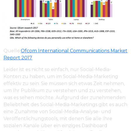
Quelle:
Ofcom International Communications Market
Report 2017
Leider ist es nicht so einfach, nur Social-Media-
Konten zu haben, um im Social-Media-Marketing
effektiv zu sein. Sie müssen sich etwas Zeit nehmen,
um Ihr Publikum zu verstehen und zu verstehen,
was es sehen möchte. Aufgrund der zunehmenden
Beliebtheit des Social-Media-Marketings gibt es auch
eine Zunahme von Social-Media-Analyse- und
Veröffentlichungstools, mit denen Sie alle Ihre
sozialen Kanäle über ein einziges Dashboard