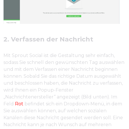
2. Verfassen der Nachricht
Mit Sprout Social ist die Gestaltung sehr einfach,
sodass Sie schnell den gewünschten Tag auswählen
und mit dem Verfassen einer Nachricht beginnen
können. Sobald Sie das richtige Datum ausgewählt
und beschlossen haben, die Nachricht zu verfassen,
wird Ihnen ein Popup-Fenster
„Nachrichtenersteller“ angezeigt (Bild unten). Im
Feld
Rot
befindet sich ein Dropdown-Menü, in dem
Sie auswählen können, auf welchen sozialen
Kanälen diese Nachricht gesendet werden soll. Eine
Nachricht kann je nach Wunsch auf mehreren