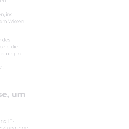
hen
n, ins
hrem Wissen
e des
(und die
eilung in
e,
se, um
nd IT-
cklung ihrer