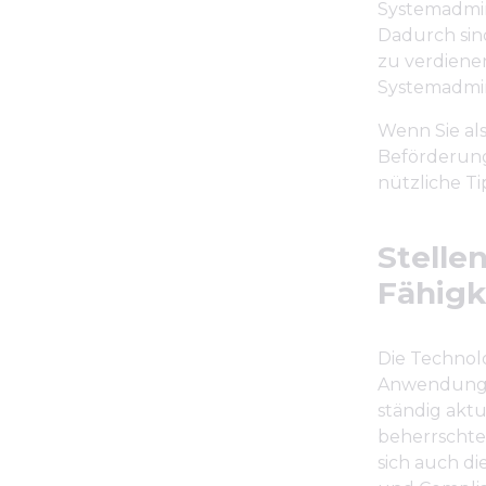
Systemadmin
Dadurch sin
zu verdiene
Systemadmini
Wenn Sie als
Beförderung 
nützliche Ti
Stelle
Fähigk
Die Technolo
Anwendunge
ständig aktu
beherrschte
sich auch di