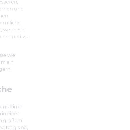
stieren,
lernen und
chen
berufliche
r, wenn Sie
ennen und zu
sse wie
um ein
gern.
che
dgültig in
in einer
on großem
 tätig sind,