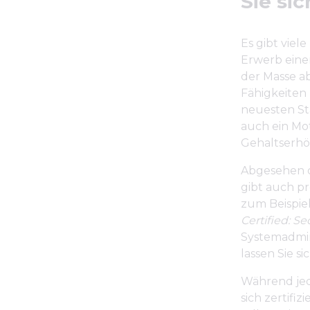
Sie sic
Es gibt viel
Erwerb einer
der Masse ab
Fähigkeiten 
neuesten Sta
auch ein Mot
Gehaltserh
Abgesehen da
gibt auch p
zum Beispie
Certified: S
Systemadmin
lassen Sie si
Während jed
sich zertifi