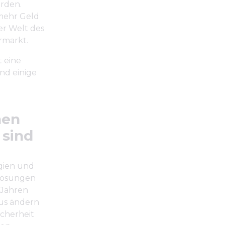
rden.
 mehr Geld
r Welt des
rmarkt.
t eine
ind einige
hen
 sind
ogien und
Lösungen
r Jahren
aus ändern
icherheit