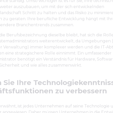
ce ständig. Umso wichtiger ist es für Sie, Ihre technisc
 weiter auszubauen, um mit der sich entwickelnden
andschaft Schritt zu halten und das Risiko zu minimiere
n zu geraten. Ihre berufliche Entwicklung hängt mit I
sendere Branchentrends zusammen.
e Berufsbezeichnung dieselbe bleibt, hat sich die Roll
stemadministrators weiterentwickelt, da Umgebungen 
rer Verwaltung) immer komplexer werden und die IT-Abt
 eine strategischere Rolle einnimmt. Ein umfassender
strator benötigt ein Verständnis für Hardware, Softwar
Sicherheit und wie alles zusammenwirkt.
 Sie Ihre Technologiekenntnis
ftsfunktionen zu verbessern
erwähnt, ist jedes Unternehmen auf seine Technologie u
ur angewiesen. Daher müssen Unternehmen in die Entwi