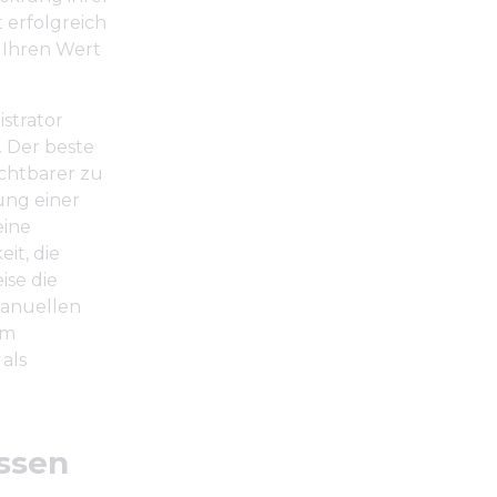
 erfolgreich
 Ihren Wert
strator
 Der beste
ichtbarer zu
ung einer
eine
it, die
ise die
manuellen
em
als
assen