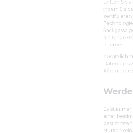
sollten Sie 
indem Sie da
zertifiziere
Technologien
Sackgasse ge
die Dinge s
erlernen.
Zusätzlich z
Datenbankve
Allrounder 
Werden
Es ist immer
einer besti
bestimmten 
Nutzen sein.