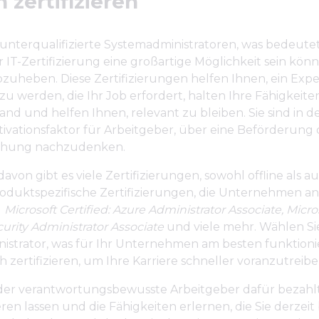
h zertifizieren
e unterqualifizierte Systemadministratoren, was bedeutet
 IT-Zertifizierung eine großartige Möglichkeit sein könn
zuheben. Diese Zertifizierungen helfen Ihnen, ein Expe
zu werden, die Ihr Job erfordert, halten Ihre Fähigkeit
nd und helfen Ihnen, relevant zu bleiben. Sie sind in d
ivationsfaktor für Arbeitgeber, über eine Beförderung
öhung nachzudenken.
von gibt es viele Zertifizierungen, sowohl offline als au
roduktspezifische Zertifizierungen, die Unternehmen an
l
Microsoft Certified: Azure Administrator Associate, Micro
ecurity Administrator Associate
und viele mehr. Wählen Sie
istrator, was für Ihr Unternehmen am besten funktioni
ch zertifizieren, um Ihre Karriere schneller voranzutreibe
er verantwortungsbewusste Arbeitgeber dafür bezahlt,
zieren lassen und die Fähigkeiten erlernen, die Sie derzei