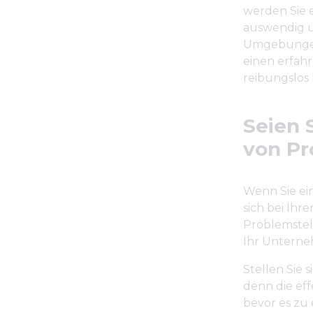
werden Sie e
auswendig u
Umgebungen 
einen erfah
reibungslos 
Seien S
von P
Wenn Sie ein
sich bei Ihr
Problemstel
Ihr Unterne
Stellen Sie 
denn die eff
bevor es zu 