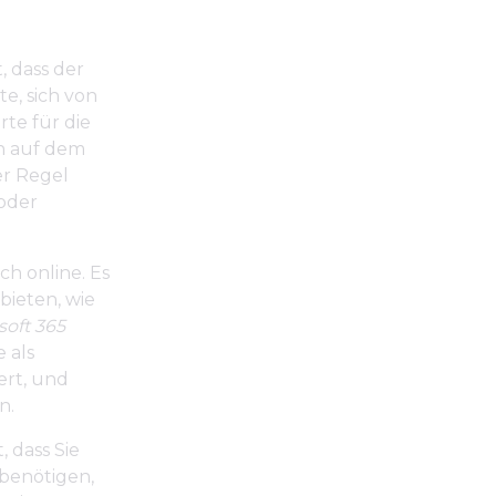
, dass der
te, sich von
rte für die
en auf dem
er Regel
 oder
ch online. Es
bieten, wie
soft 365
 als
ert, und
n.
 dass Sie
t benötigen,