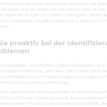
in Experte in dem sein, was Sie tun. Sie kennen die Bra
nd wissen, was Sie bei der Verwaltung von Netzwerken 
beachten müssen. Die meisten Arbeitgeber zahlen den
renen Kandidaten, der dafür sorgen kann, dass ihre IT
läuft.
ie proaktiv bei der Identifizie
roblemen
 zuverlässiger und effektiver Systemadministrator sind,
en Kollegen wohlfühlen, aber wenn Sie proaktiv potenzie
len identifizieren und Verbesserungen vorschlagen, kön
hmen von unschätzbarem Wert sein.
sicher, dass Sie stets nach potenziellen Problemen Aussc
ektivste Form der Unterstützung ist die Lösung eines P
einem ernsten Problem wird. Dies wird Ihnen helfen, d