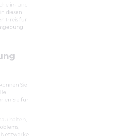
nche in- und
in diesen
 Preis für
-Umgebung
rung
 können Sie
lle
nen Sie für
hau halten,
roblems,
ie Netzwerke