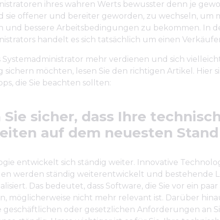
istratoren ihres wahren Werts bewusster denn je gewo
d sie offener und bereiter geworden, zu wechseln, um
n und bessere Arbeitsbedingungen zu bekommen. In de
strators handelt es sich tatsächlich um einen Verkäufe
 Systemadministrator mehr verdienen und sich vielleich
sichern möchten, lesen Sie den richtigen Artikel. Hier s
pps, die Sie beachten sollten:
n Sie sicher, dass Ihre technisc
eiten auf dem neuesten Stand
gie entwickelt sich ständig weiter. Innovative Technol
n werden ständig weiterentwickelt und bestehende 
alisiert. Das bedeutet, dass Software, die Sie vor ein paa
n, möglicherweise nicht mehr relevant ist. Darüber hin
e geschäftlichen oder gesetzlichen Anforderungen an S