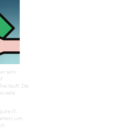
ner sehr
uf
ei läuft. Die
s viele
gute IT-
zahlen, um
ch