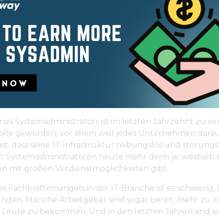
nes Systemadministrators ist im letzten Jahrzehnt zu ei
olle geworden, vor allem weil jedes Unternehmen dara
st, dass seine IT-Infrastruktur reibungslos und störungsfr
t Systemadministratoren heute mehr denn je, weshalb e
en mit großen Verdienstmöglichkeiten gibt.
 Fachkräftemangels in der IT-Branche ist es schwierig, 
inden. Manche Arbeitgeber sind sogar bereit, mehr zu 
n Leute zu bekommen. Und in den letzten Jahren sind si