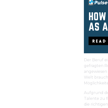
Der Beruf ei
gefragten R
angewiesen i
Welt brauch
Möglichkeit
Aufgrund des
Talente zu f
die richtige