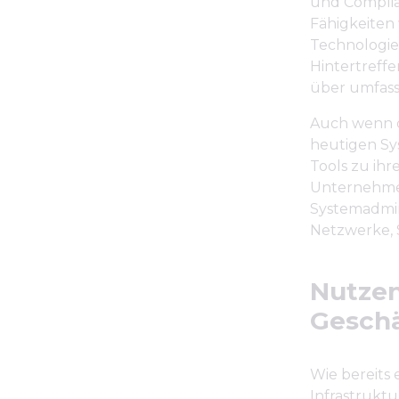
und Complian
Fähigkeiten
Technologiel
Hintertreffe
über umfas
Auch wenn di
heutigen Sy
Tools zu ih
Unternehmen
Systemadmini
Netzwerke, 
Nutzen
Geschä
Wie bereits 
Infrastrukt