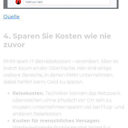
Quelle
4. Sparen Sie Kosten wie nie
zuvor
RMM spart IT-Betriebskosten – vereinbart. Aber es
kratzt kaum an der Oberfläche. Hier sind einige
weitere Bereiche, in denen RMM Unternehmen
dabei helfen kann, Geld zu sparen.
Reisekosten.
Techniker können das Netzwerk
überwachen, ohne physisch vor Ort sein zu
müssen. Unternehmen sparen viel bei Flug- und
anderen Reisekosten.
Kosten für menschliches Versagen.
Wiederkehrende Probleme sind Anlass für