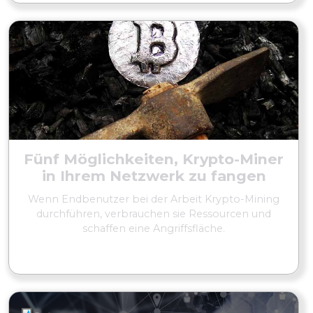
Fünf Möglichkeiten, Krypto-Miner
in Ihrem Netzwerk zu fangen
Wenn Endbenutzer bei der Arbeit Krypto-Mining
durchführen, verbrauchen sie Ressourcen und
schaffen eine Angriffsfläche.
MEHR LESEN