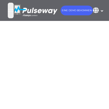
EINE DEMO BEKOMMEN
open navigation menu
5
Möglichkeiten,
wie die
Verbesserung
von RMM dem
Unternehmen