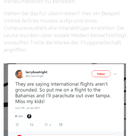
Handumdrehen zu beheben.
Halten Sie das für übertrieben? Hier ein Beispiel:
United Airlines musste aufgrund eines
Computerausfalls alle Inlandsflüge einstellen. Die
Leute wurden über soziale Medien benachrichtigt,
woraufhin Trolle die Marke der Fluggesellschaft
angriffen.