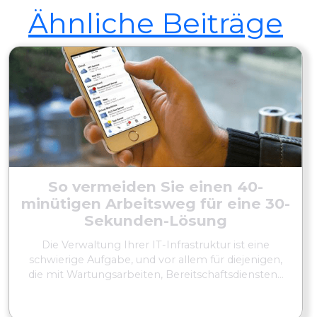
Ähnliche Beiträge
So vermeiden Sie einen 40-
minütigen Arbeitsweg für eine 30-
Sekunden-Lösung
Die Verwaltung Ihrer IT-Infrastruktur ist eine
schwierige Aufgabe, und vor allem für diejenigen,
die mit Wartungsarbeiten, Bereitschaftsdiensten...
MEHR LESEN