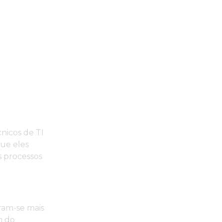
nicos de TI
ue eles
s processos
ram-se mais
m do