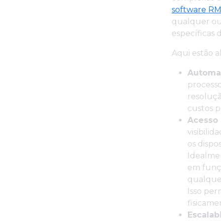
software R
qualquer ou
específicas 
Aqui estão 
Automa
processo
resoluçã
custos p
Acesso 
visibili
os dispo
Idealmen
em funçõ
qualquer
Isso pe
fisicame
Escalab