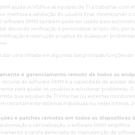
MM ajuda os MSPs e as equipes de TI a trabalhar com efi
, melhora a satisfação do usuário final, minimizando o
. O software RMM também pode ser usado para automatiz
r discos de verificação e personalizar scripts. Isto, por 
entificação e resolução proativa de quaisquer problema
rer.
s dar uma olhada em algumas das principais funções do
amento e gerenciamento remoto de todos os endpo
l recurso do software RMM é a capacidade de acessar dis
nte para ajudar os usuários e solucionar problemas. O
mite que equipes de TI internas ou externas monitore
m remotamente sistemas individuais ou redes inteiras, 2
ações e patches remotos em todos os dispositivos d
automação e centralização, o software RMM simplifica
ativamente a tarefa demorada de manutenção de softwar