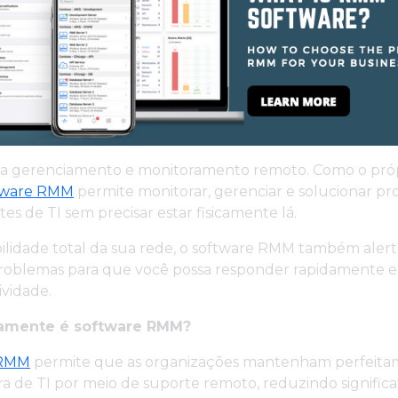
ca gerenciamento e monitoramento remoto. Como o pró
tware RMM
permite monitorar, gerenciar e solucionar p
es de TI sem precisar estar fisicamente lá.
bilidade total da sua rede, o software RMM também aler
roblemas para que você possa responder rapidamente e
vidade.
amente é software RMM?
 RMM
permite que as organizações mantenham perfeita
ra de TI por meio de suporte remoto, reduzindo signific