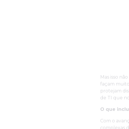
Mas isso não
façam muito
protejam di
de TI que n
O que incl
Com o avanço
complexas do