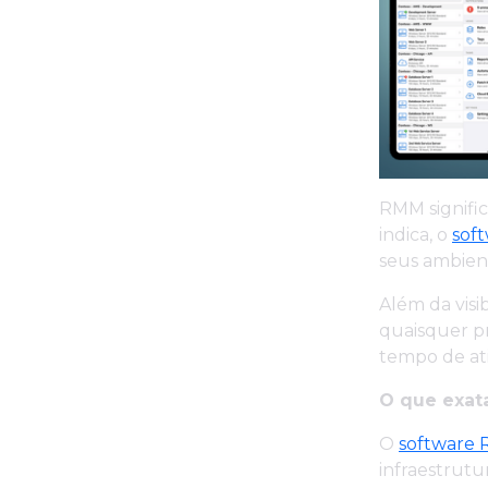
RMM signifi
indica, o
sof
seus ambient
Além da visi
quaisquer p
tempo de ati
O que exat
O
software
infraestrutu