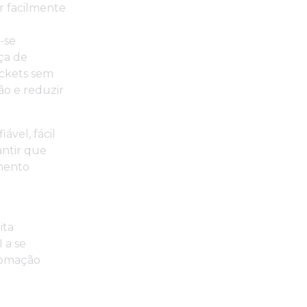
r facilmente
-se
ça de
ickets sem
ão e reduzir
vel, fácil
antir que
mento
ita
 a se
utomação