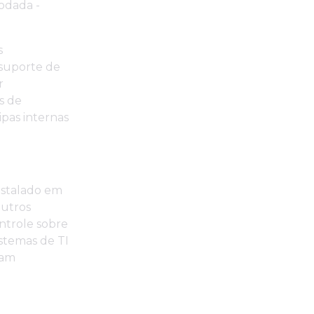
odada -
s
 suporte de
r
s de
pas internas
nstalado em
outros
ontrole sobre
istemas de TI
vam