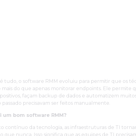
 é tudo, o software RMM evoluiu para permitir que os téc
 mais do que apenas monitorar endpoints. Ele permite q
spositivos, façam backup de dados e automatizem muito
o passado precisavam ser feitos manualmente.
ui um bom software RMM?
 contínuo da tecnologia, as infraestruturas de TI torna
 que nunca. Isso significa que as equipes de TI precisa