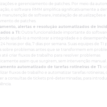
lizações e gerenciamento de patches. Por meio da auto
zação, o software RMM simplifica significativamente a d
e manutenção de software, instalação de atualizações e
amento de patches.
amento, alertas e resolução automatizados de inci
ados a TI:
Outra funcionalidade importante do softwa
pode ajudá-lo a monitorar a integridade e o desempenh
 24 horas por dia, 7 dias por semana. Suas equipes de TI
as sobre problemas antes que se transformem em probl
até criar fluxos de trabalho para resolver problemas
icamente assim que surgirem, sem intervenção manual.
amento automatizado de tarefas rotineiras de TI:
v
lizar fluxos de trabalho e automatizar tarefas rotineiras, 
r a consultas de tickets pré-determinadas, para introdu
iência.