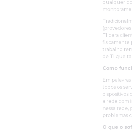
qualquer pos
monitoramen
Tradicional
(provedores
TI para clie
fisicamente 
trabalho re
de TI que t
Como funci
Em palavras
todos os ser
dispositivos
a rede com i
nessa rede, 
problemas c
O que o so