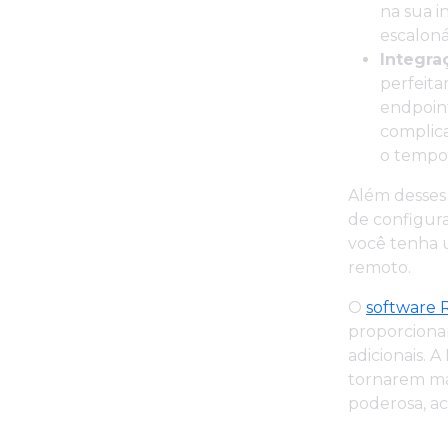
na sua i
escaloná
Integra
perfeit
endpoint
complica
o tempo 
Além desses 
de configura
você tenha 
remoto.
O
software
proporciona
adicionais. 
tornarem mai
poderosa, ac