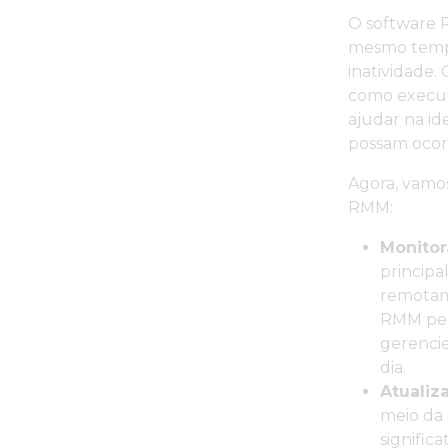
O software R
mesmo tempo
inatividade
como executa
ajudar na id
possam ocor
Agora, vamo
RMM:
Monitor
principa
remotame
RMM per
gerencie
dia.
Atualiz
meio da 
signific