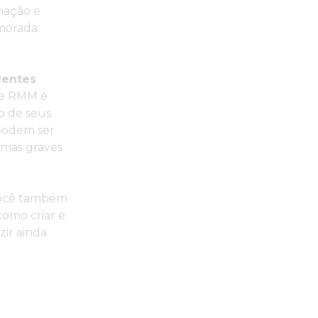
mação e
emorada
dentes
re RMM é
o de seus
 podem ser
emas graves
ocê também
como criar e
zir ainda