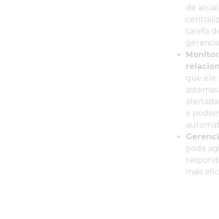
de atua
centrali
tarefa d
gerenci
Monitor
relacion
que ele 
sistemas
alertad
e podem 
automat
Gerenci
pode agi
responde
mais efic