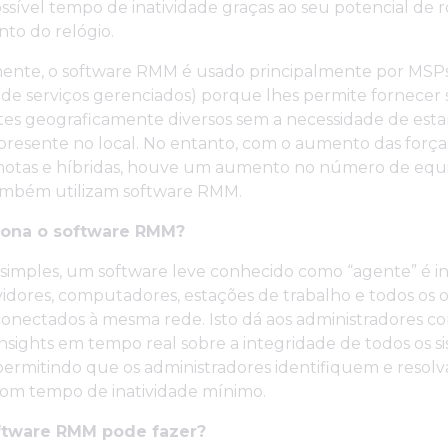
sível tempo de inatividade graças ao seu potencial de r
to do relógio.
mente, o software RMM é usado principalmente por MSP
 de serviços gerenciados) porque lhes permite fornecer
ntes geograficamente diversos sem a necessidade de esta
presente no local. No entanto, com o aumento das força
motas e híbridas, houve um aumento no número de equi
ambém utilizam software RMM.
ona o software RMM?
 simples, um software leve conhecido como “agente” é i
vidores, computadores, estações de trabalho e todos os 
 conectados à mesma rede. Isto dá aos administradores c
nsights em tempo real sobre a integridade de todos os s
permitindo que os administradores identifiquem e resol
om tempo de inatividade mínimo.
ftware RMM pode fazer?