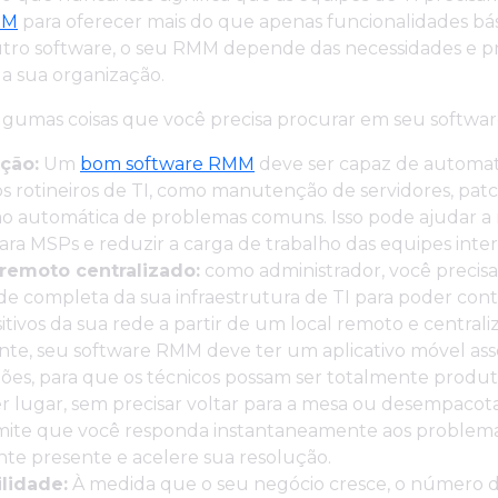
MM
para oferecer mais do que apenas funcionalidades bá
tro software, o seu RMM depende das necessidades e pr
da sua organização.
algumas coisas que você precisa procurar em seu softwa
ção:
Um
bom software RMM
deve ser capaz de automat
s rotineiros de TI, como manutenção de servidores, pat
o automática de problemas comuns. Isso pode ajudar a 
ara MSPs e reduzir a carga de trabalho das equipes inter
remoto centralizado:
como administrador, você precisa
dade completa da sua infraestrutura de TI para poder cont
sitivos da sua rede a partir de um local remoto e centrali
te, seu software RMM deve ter um aplicativo móvel asso
es, para que os técnicos possam ser totalmente produt
 lugar, sem precisar voltar para a mesa ou desempacota
rmite que você responda instantaneamente aos problema
nte presente e acelere sua resolução.
ilidade:
À medida que o seu negócio cresce, o número 