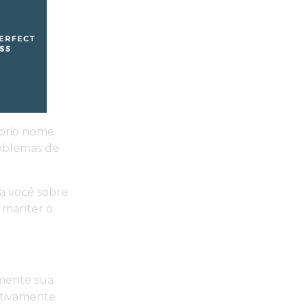
prio nome
roblemas de
ta você sobre
 manter o
mente sua
ativamente