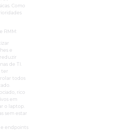
sicas. Como
ioridades
re RMM:
izar
ches e
reduzir
nas de TI.
 ter
rolar todos
zado.
ciado, rico
ivos em
r o laptop.
s sem estar
de endpoints