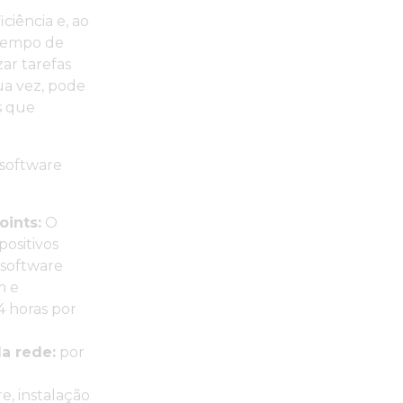
ciência e, ao
 tempo de
ar tarefas
sua vez, pode
s que
 software
ints:
O
positivos
 software
m e
4 horas por
a rede:
por
e, instalação