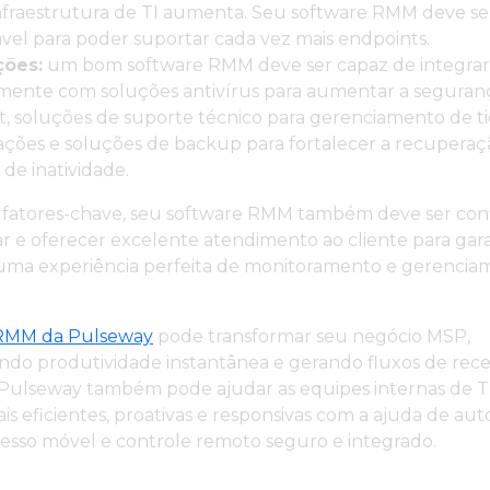
nfraestrutura de TI aumenta. Seu software RMM deve se
vel para poder suportar cada vez mais endpoints.
ções:
um bom software RMM deve ser capaz de integrar
amente com soluções antivírus para aumentar a seguran
, soluções de suporte técnico para gerenciamento de t
ções e soluções de backup para fortalecer a recuperaç
de inatividade.
fatores-chave, seu software RMM também deve ser confiá
r e oferecer excelente atendimento ao cliente para gar
uma experiência perfeita de monitoramento e gerencia
 RMM da Pulseway
pode transformar seu negócio MSP,
ndo produtividade instantânea e gerando fluxos de rece
A Pulseway também pode ajudar as equipes internas de TI
s eficientes, proativas e responsivas com a ajuda de a
esso móvel e controle remoto seguro e integrado.