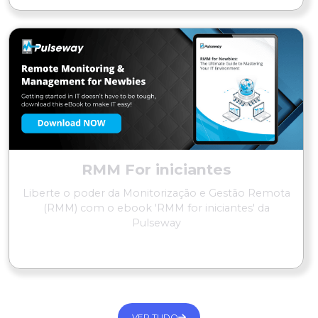
RMM For iniciantes
Liberte o poder da Monitorização e Gestão Remota
(RMM) com o ebook 'RMM for iniciantes' da
Pulseway
LER MAIS
VER TUDO