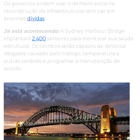
Os governos podem usar o dinheiro extra na
reconstrução de infraestruturas sem cair em
enormes
dívidas
.
Já está acontecendo:
A Sydney Harbour Bridge
implantará
2.400
sensores para monitorar sua saúde
estrutural. Os técnicos serão capazes de detectar
desgaste causado pelo tráfego, temperatura e
outras variáveis e programar a manutenção de
acordo.