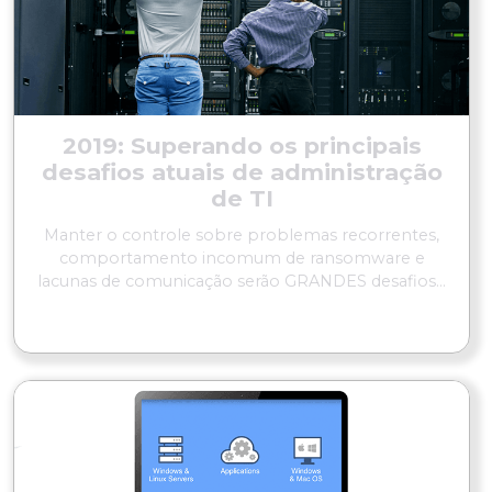
2019: Superando os principais
desafios atuais de administração
de TI
Manter o controle sobre problemas recorrentes,
comportamento incomum de ransomware e
lacunas de comunicação serão GRANDES desafios...
LER MAIS