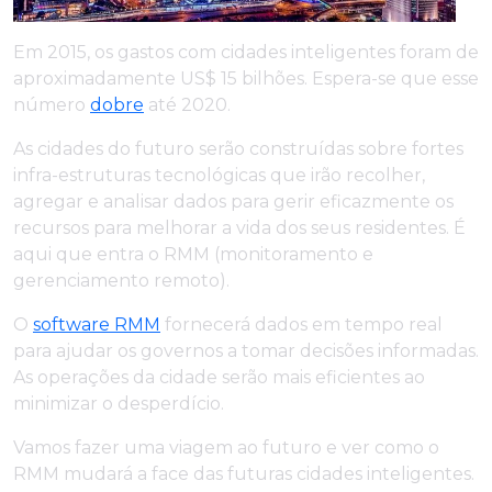
Em 2015, os gastos com cidades inteligentes foram de
aproximadamente US$ 15 bilhões. Espera-se que esse
número
dobre
até 2020.
As cidades do futuro serão construídas sobre fortes
infra-estruturas tecnológicas que irão recolher,
agregar e analisar dados para gerir eficazmente os
recursos para melhorar a vida dos seus residentes. É
aqui que entra o RMM (monitoramento e
gerenciamento remoto).
O
software RMM
fornecerá dados em tempo real
para ajudar os governos a tomar decisões informadas.
As operações da cidade serão mais eficientes ao
minimizar o desperdício.
Vamos fazer uma viagem ao futuro e ver como o
RMM mudará a face das futuras cidades inteligentes.