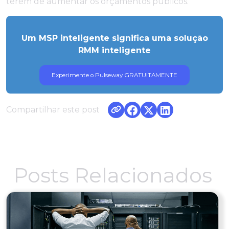
terem de aumentar os orçamentos públicos.
Um MSP inteligente significa uma solução
RMM inteligente
Experimente o Pulseway GRATUITAMENTE
Compartilhar este post
Posts Relacionados