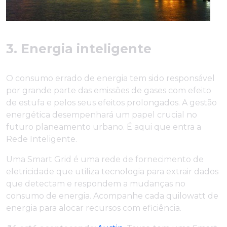
3. Energia inteligente
O consumo errado de energia tem sido responsável
por grande parte das emissões de gases com efeito
de estufa e pelos seus efeitos prolongados. A gestão
energética desempenhará um papel crucial no
futuro planeamento urbano. É aqui que entra a
Rede Inteligente.
Uma Smart Grid é uma rede de fornecimento de
eletricidade que utiliza tecnologia para extrair dados
que detectam e respondem a mudanças no
consumo de energia. Acompanhe cada quilowatt de
energia para alocar recursos com eficiência.