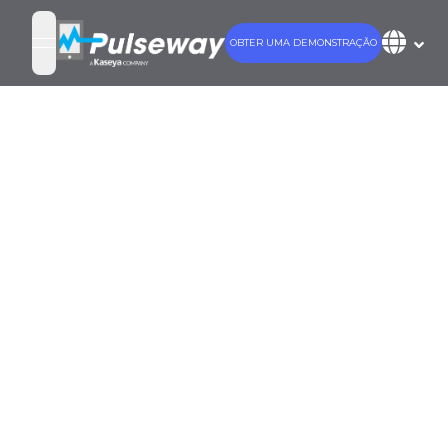
OBTER UMA DEMONSTRAÇÃO
open navigation menu
Cidade
Inteligente -
monitoramento
e gerenciamento
remoto (RMM)
no