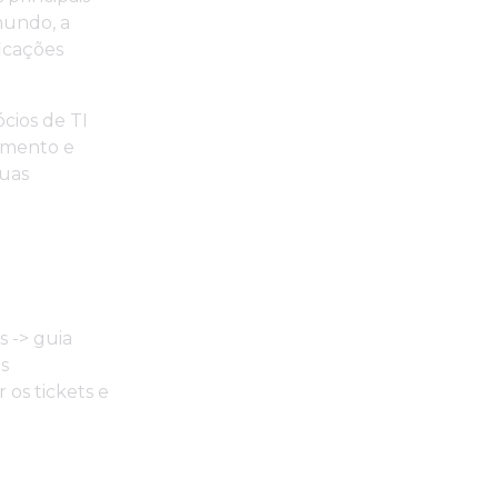
mundo, a
ficações
cios de TI
amento e
duas
 -> guia
s
 os tickets e