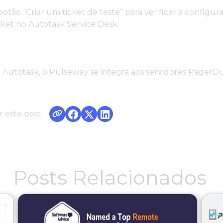
botão “Criar um ticket de teste” para verificar a configur
ticket no Autotask Service Desk:
 Autotask, o Pulseway se integra aos servidores PagerD
 este post
Posts Relacionados