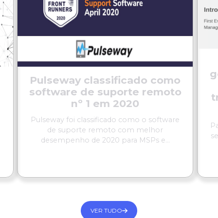
g
Pulseway classificado como
software de suporte remoto
t
nº 1 em 2020
e
Pulseway foi classificado como o software
Pa
de suporte remoto com melhor
s
desempenho de 2020 para MSPs e...
LER MAIS
VER TUDO