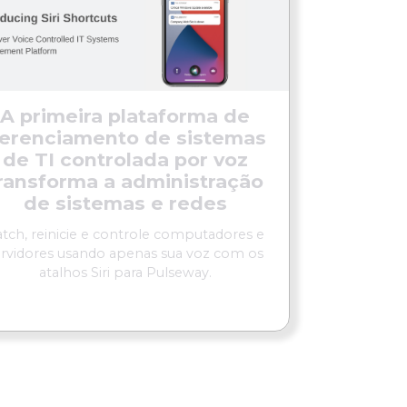
A primeira plataforma de
erenciamento de sistemas
de TI controlada por voz
ransforma a administração
de sistemas e redes
tch, reinicie e controle computadores e
ervidores usando apenas sua voz com os
atalhos Siri para Pulseway.
LER MAIS