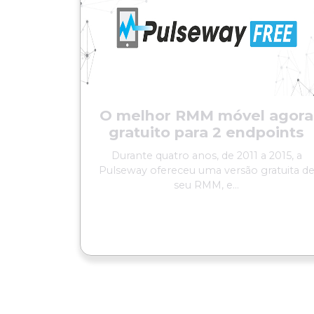
O melhor RMM móvel agora
gratuito para 2 endpoints
Durante quatro anos, de 2011 a 2015, a
Pulseway ofereceu uma versão gratuita d
seu RMM, e...
LER MAIS