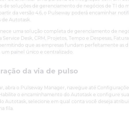
s de soluções de gerenciamento de negócios de TI do 
partir da versão 4.6, o Pulseway poderá encaminhar noti
 de Autotask.
rnece uma solução completa de gerenciamento de negó
 Service Desk, CRM, Projetos, Tempo e Despesas, Fatur
 permitindo que as empresas fundam perfeitamente as 
um painel único e centralizado.
ração da via de pulso
r, abra o Pulseway Manager, navegue até Configurações
 Habilite o encaminhamento do Autotask e configure sua
do Autotask, selecione em qual conta você deseja atribuir
a fila.