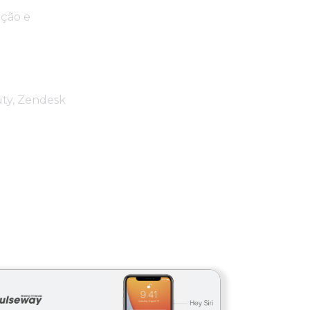
ação e
uty, Zendesk