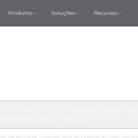
Produtos
Soluções
Recursos
y integra-se com 
r da versão 4.6, o Pulseway poderá en
ções como tickets de Autotask.
zer de anunciar uma parceria de integração com um dos 