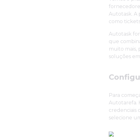
fornecedore
Autotask. A 
como tickets
Autotask fo
que combina
muito mais,
soluções em 
Configu
Para começa
Autotarefa.
credenciais 
selecione um