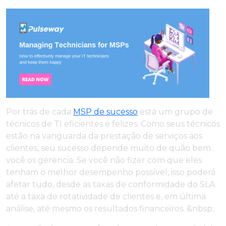
Por trás de cada
MSP de sucesso
está um grupo de
técnicos de TI eficientes e felizes. Como seus técnicos
estão na vanguarda da prestação de serviços aos
clientes, seu sucesso depende muito de quão bem
você os gerencia. Se você não fizer com que eles
tenham o melhor desempenho possível, isso poderá
afetar tudo, desde as taxas de conformidade do SLA
até a taxa de rotatividade de clientes e, em última
análise, até mesmo os resultados financeiros. &nbsp;