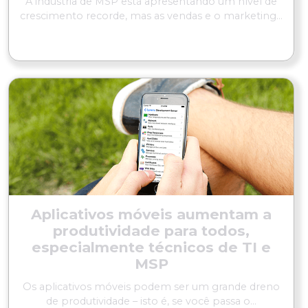
A indústria de MSP está apresentando um nível de
crescimento recorde, mas as vendas e o marketing...
LER MAIS
Aplicativos móveis aumentam a
produtividade para todos,
especialmente técnicos de TI e
MSP
Os aplicativos móveis podem ser um grande dreno
de produtividade – isto é, se você passa o...