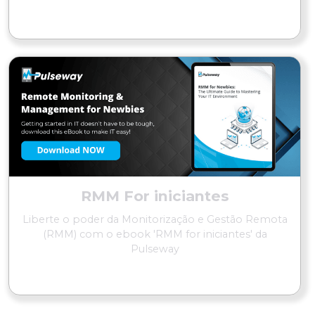
LER MAIS
RMM For iniciantes
Liberte o poder da Monitorização e Gestão Remota
(RMM) com o ebook 'RMM for iniciantes' da
Pulseway
LER MAIS