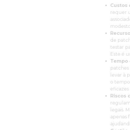
Custos 
requer u
associad
modesto
Recurs
de patch
testar p
Este é u
Tempo d
patches 
levar à 
o tempo
eficazes
Riscos 
regulame
legais. 
apenas 
ajudando