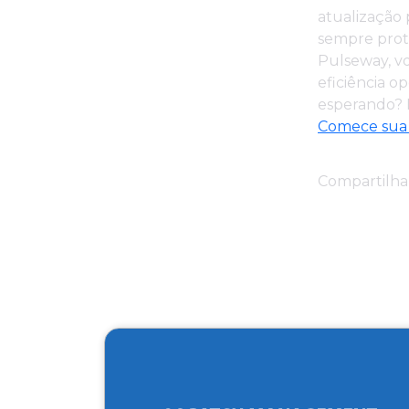
atualização 
sempre prot
Pulseway, v
eficiência o
esperando? 
Comece sua a
Compartilhar