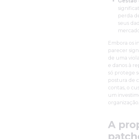
Gestão 
signific
perda de
seus dad
mercado 
Embora os i
parecer sign
de uma viol
e danos à r
só protege 
postura de c
contas, o c
um investime
organização
A pro
patch