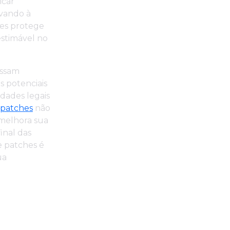
icar
evando à
hes protege
estimável no
ossam
s potenciais
dades legais
 patches
não
 melhora sua
inal das
e patches é
ua