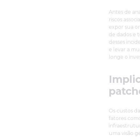
Antes de ana
riscos assoc
expor sua or
de dados e t
desses incid
e levar a mu
longe o inv
Impli
patch
Os custos d
fatores com
infraestrutu
uma visão ger