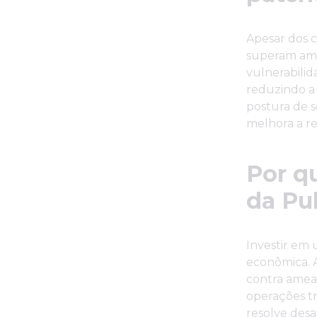
Apesar dos c
superam amp
vulnerabilid
reduzindo a 
postura de s
melhora a re
Por q
da Pu
Investir em
econômica. 
contra amea
operações t
resolve desa