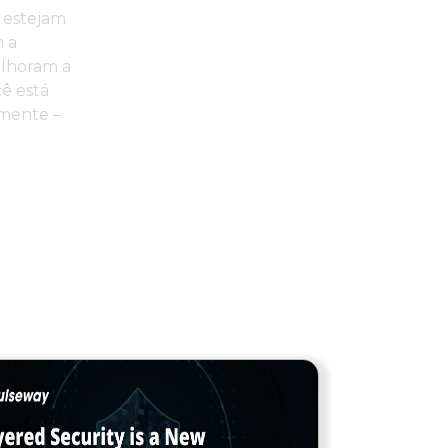
s estejam
 a
elhoram a
cê está
amente –