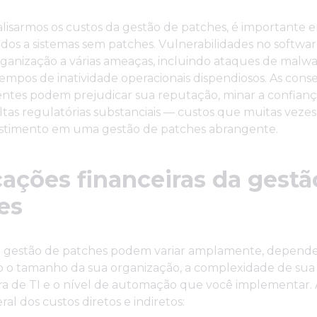
lisarmos os custos da gestão de patches, é importante 
iados a sistemas sem patches. Vulnerabilidades no softw
ganização a várias ameaças, incluindo ataques de malwar
empos de inatividade operacionais dispendiosos. As con
entes podem prejudicar sua reputação, minar a confianç
ltas regulatórias substanciais — custos que muitas vez
estimento em uma gestão de patches abrangente.
cações financeiras da gestã
es
a gestão de patches podem variar amplamente, depend
o o tamanho da sua organização, a complexidade de sua
ra de TI e o nível de automação que você implementar. 
al dos custos diretos e indiretos: