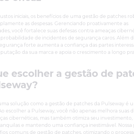
ustos iniciais, os benefícios de uma gestão de patches r
lamente as despesas. Gerenciando proativamente as
ades, você fortalece suas defesas contra ameaças ciberné
probabilidade de incidentes de segurança caros. Além d
egurança forte aumenta a confiança das partes interess
putação da sua marca e apoia o crescimento a longo pra
ue escolher a gestão de pa
lseway?
 uma solução como a gestão de patches da Pulseway é 
Ao escolher a Pulseway, você não apenas melhora suas d
ças cibernéticas, mas também otimiza seu investimento,
ranquilas e mantendo uma confiança inestimável. Nossa
fios comuns de gestão de patches, otimizando o process