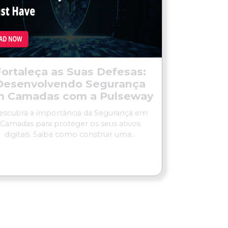
Fortaleça as Suas Defesas:
Desenvolvendo Segurança
m Camadas com a Pulseway
escubra a importância da Segurança em
Camadas para proteger os seus ativos
digitais. Saiba como construir uma...
LER MAIS