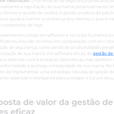
de reputação:
Uma violação de segurança pode prejud
ativamente a reputação de sua marca, potencialmente l
 clientes e queda de receita. A gestão proativa de patc
os e ajuda a manter a confiança dos clientes, o que é in
competitivo de hoje.
nvestimentos iniciais em software e recursos humanos p
ificativos, eles são mínimos em comparação com os custo
ação de segurança, como perda de produtividade, penali
eputação de sua marca. Um software eficaz de
gestão de
seus sistemas contra ameaças cibernéticas, mas também
onformidade e protege a integridade de sua marca. No f
usto de implementar uma estratégia robusta de gestão d
nto essencial e inteligente para proteger o futuro da s
.
posta de valor da gestão de
es eficaz