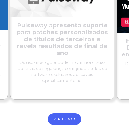
Pulseway apresenta suporte
para patches personalizados
de títulos de terceiros e
o
revela resultados de final de
ano
e
Os usuários agora podem aprimorar suas
D
políticas de segurança corrigindo títulos de
e
software exclusivos aplicáveis
especificamente ao...
LER MAIS
VER TUDO