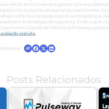
para reduzir erros humanos e garantir que seus sistema
egidos com os patches de segurança mais recentes. Com
ocê aproveita recursos poderosos de automação que m
peracional e as estratégias de segurança. Então, o que vo
Experimente a Gestão de Patches da Pulseway gratuit
valiação gratuita.
 este post
Posts Relacionados