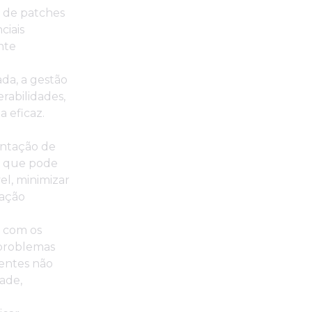
o de patches
ciais
nte
da, a gestão
rabilidades,
 eficaz.
ntação de
o que pode
el, minimizar
tação
 com os
 problemas
centes não
ade,