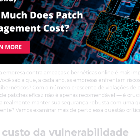
a empresa contra ameaças cibernéticas online é mais im
ocê sabia que, a cada ano, as empresas enfrentam risco
cibernéticos? Com o número crescente de violações de d
de patches eficaz não é apenas recomendável — é cruci
a realmente manter sua segurança robusta com uma g
iente? Vamos examinar mais de perto essa questão crítica
 custo da vulnerabilidade