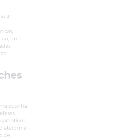
obusta
ticas,
isso, uma
adas,
zo.
tches
uma escolha
efesas
 garantindo
 plataforma
o de