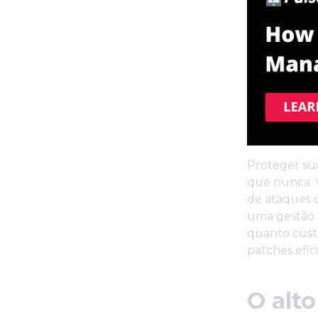
Proteger su
que nunca. V
de ataques 
uma gestão 
quanto cust
patches efic
O alto