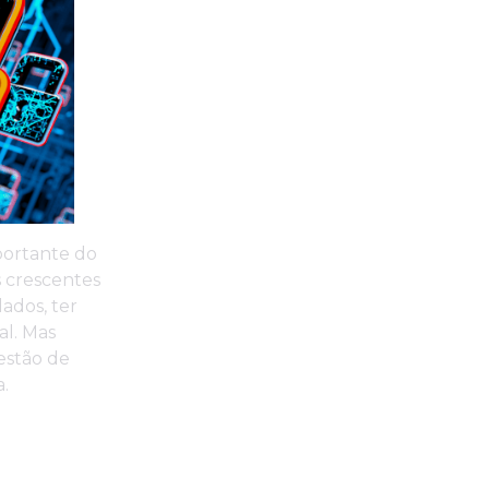
portante do
s crescentes
ados, ter
al. Mas
estão de
.