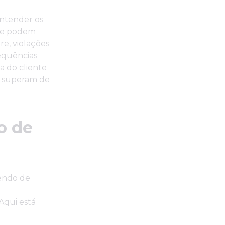
entender os
are podem
e, violações
sequências
a do cliente
es superam de
o de
endo de
Aqui está