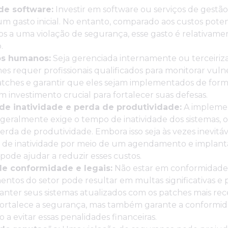
de software:
Investir em software ou serviços de gestã
m gasto inicial. No entanto, comparado aos custos poten
os a uma violação de segurança, esse gasto é relativame
.
os humanos:
Seja gerenciada internamente ou terceiriza
es requer profissionais qualificados para monitorar vulne
atches e garantir que eles sejam implementados de forma
m investimento crucial para fortalecer suas defesas.
e inatividade e perda de produtividade:
A impleme
geralmente exige o tempo de inatividade dos sistemas, 
perda de produtividade. Embora isso seja às vezes inevitáv
 de inatividade por meio de um agendamento e implan
 pode ajudar a reduzir esses custos.
de conformidade e legais:
Não estar em conformidade
ntos do setor pode resultar em multas significativas e
Manter seus sistemas atualizados com os patches mais re
fortalece a segurança, mas também garante a conformid
 a evitar essas penalidades financeiras.