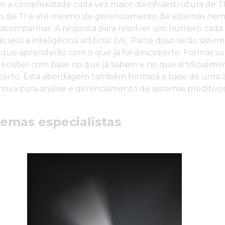
a complexidade cada vez maior da infraestrutura de TI
s de TI e até mesmo de gerenciamento de sistemas ne
companhar. A resposta para resolver um número cada 
será a inteligência artificial (IA). Parte disso serão siste
s que aprenderão com o que já foi descoberto. Formas su
ecisões com base no que já sabem e no que artificialme
certo. Esta abordagem também formará a base de uma
ova para análise e gerenciamento de sistemas preditivos
stemas especialistas