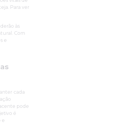
s vitais de
eja. Para ver
derão às
atural. Com
s e
 as
manter cada
tação
jacente pode
etivo é
 e