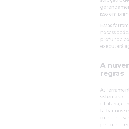
solução que
gerenciament
isso em prim
Essas ferra
necessidades
profundo co
executará a
A nuve
regras
As ferrament
sistema sob
utilitária, 
falhar nos s
manter o s
permanecend