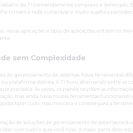
o trabalho de TI tremendamente complexo e demorado. E
lha tornam a rede vulnerável e muito sujeita a períodos
o, novas aplicações e tipos de aplicações entram no me
ante.
ude sem Complexidade
os do gerenciamento de sistemas, havia ferramentas dif
ou plataforma distinta. A TI ficou alternando entre os c
que precisava. Às vezes, os painéis reuniam as informa
ização, mas ainda havia muitas ferramentas funcionando 
 podia fazer tudo, mas invocava o console para a ferram
eração de soluções de gerenciamento de sistemas terá 
lidar com tudo o que você fizer. A maior parte disso es