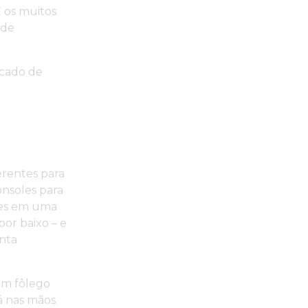
 os muitos
 de
rcado de
erentes para
onsoles para
ções em uma
por baixo – e
enta
um fôlego
tá nas mãos