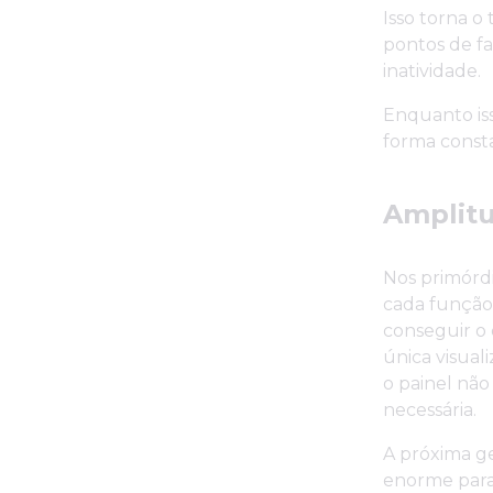
Isso torna 
pontos de fa
inatividade.
Enquanto iss
forma const
Amplit
Nos primórdi
cada função 
conseguir o 
única visual
o painel não
necessária.
A próxima g
enorme para 