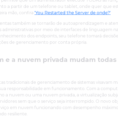
 permite que um administrador execute TODAS as funçõe
o a partir de um telefone ou tablet, onde quer que est
eira mão, confira
'You Restarted the Server de onde?'
mentas também se tornarão de autoaprendizagem e aten
 administrativas por meio de interfaces de linguagem n
nhecimento dos endpoints, seu telefone tomará decisõe
ções de gerenciamento por conta própria.
m e a nuvem privada mudam todas
as tradicionais de gerenciamento de sistemas visavam 
 sua responsabilidade em funcionamento. Com a compu
como a nuvem ou uma nuvem privada, a virtualização sub
ervidores sem que o serviço seja interrompido. O novo obj
erviço em nuvem funcionando com desempenho máximo
o resiliente.