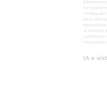
Mencionamos 
fornecedore
conseguem a
de problemas 
especialista
IA tomarão d
consideram 
totalmente n
IA e si