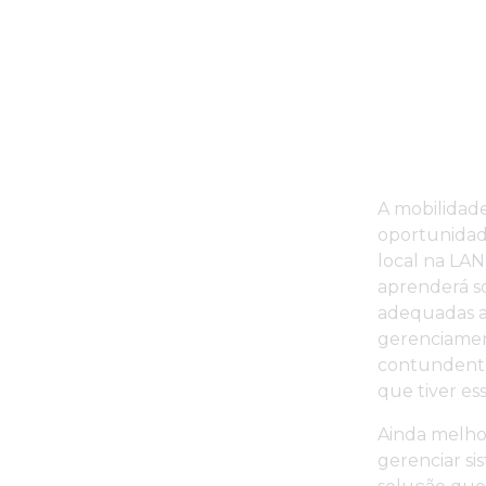
A mobilidade
oportunidade
local na LAN
aprenderá so
adequadas a e
gerenciamen
contundente
que tiver e
Ainda melhor
gerenciar si