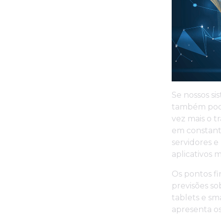
Se nossos si
também pode
vez mais o t
em constante
servidores e
aplicativos m
Os pontos f
previsões s
tablets e sm
apresenta os