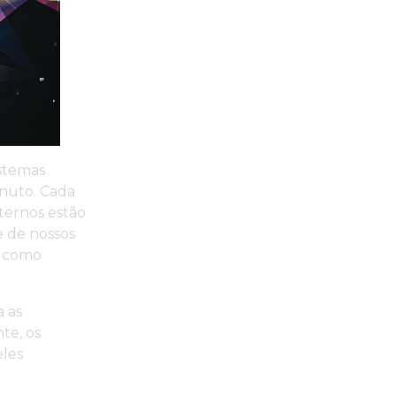
istemas
nuto. Cada
ternos estão
e de nossos
E como
 as
te, os
eles