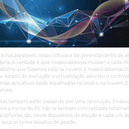
stemas parassem, nosso software de gerenciamento de s
ria. A verdade é que nossos sistemas mudam a cada mi
rabalho que fazemos está na nuvem. E nossos sistemas in
 estado de evolução: a virtualização assumiu o control
 mais aplicativos estão espalhados no local e na nuvem. 
óveis.
inais também estão passando por uma revolução. Embora
obre a morte do PC não se tenham concretizado totalmen
artphones são novos dispositivos de eleição e cada um d
 seus próprios desafios de gestão.