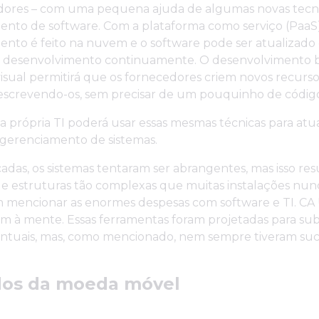
dores – com uma pequena ajuda de algumas novas tecn
ento de software. Com a plataforma como serviço (PaaS)
nto é feito na nuvem e o software pode ser atualizado 
o desenvolvimento continuamente. O desenvolvimento
sual permitirá que os fornecedores criem novos recursos
screvendo-os, sem precisar de um pouquinho de códig
a própria TI poderá usar essas mesmas técnicas para atua
 gerenciamento de sistemas.
das, os sistemas tentaram ser abrangentes, mas isso re
 e estruturas tão complexas que muitas instalações nun
m mencionar as enormes despesas com software e TI. CA
êm à mente. Essas ferramentas foram projetadas para subs
ntuais, mas, como mencionado, nem sempre tiveram suc
dos da moeda móvel