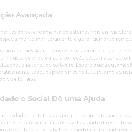
ção Avançada
amentas de gerenciamento de sistemas hoje em dia ofer
especialmente monitoramento e gerenciamento remot
os são enormes. Além de os sistemas serem constanteme
 em busca de problemas, a correção costuma ser automá
alizações e patches de software. Espere que a automaçã
 praticamente todos os problemas no futuro, simplesme
o que foi feito.
ade e Social Dê uma Ajuda
comunidades de TI focadas no gerenciamento para ajudar
blemas e escolher produtos. Isso fará parte da estrutur
res executam seus trabalhos à medida que a mídia socia