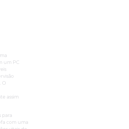
uma
sem um PC
eis
ervisão
. O
te assim
s para
refa com uma