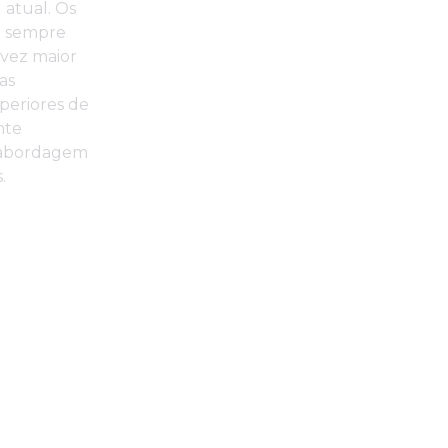
 atual. Os
m sempre
vez maior
mas
periores de
nte
 abordagem
.