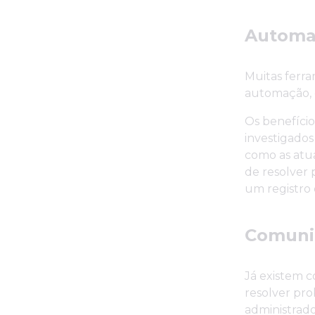
Automa
Muitas ferr
automação, 
Os benefíci
investigados
como as atu
de resolver
um registro d
Comunid
Já existem 
resolver pro
administrado