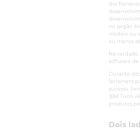
dos fornece
desenvolvim
desenvolvime
no jargão d
modelo ou vi
ou menos de
Na verdade, 
software de
Durante déca
ferramentas
sucesso. Se
IBM Tivoli v
produtos po
Dois la