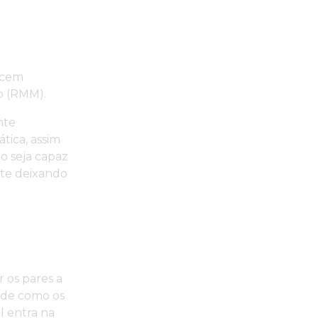
ecem
o (RMM).
nte
tica, assim
o seja capaz
nte deixando
 os pares a
a de como os
l entra na