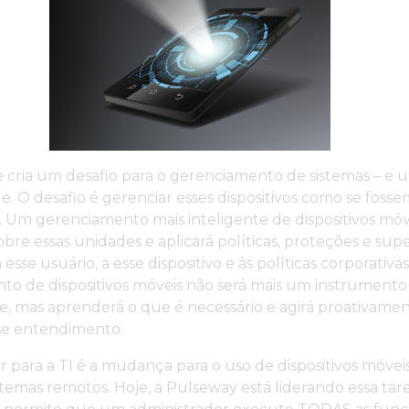
 cria um desafio para o gerenciamento de sistemas – e 
. O desafio é gerenciar esses dispositivos como se fos
. Um gerenciamento mais inteligente de dispositivos móv
bre essas unidades e aplicará políticas, proteções e sup
sse usuário, a esse dispositivo e às políticas corporativas
to de dispositivos móveis não será mais um instrumento
, mas aprenderá o que é necessário e agirá proativamen
sse entendimento.
 para a TI é a mudança para o uso de dispositivos móvei
stemas remotos. Hoje, a Pulseway está liderando essa ta