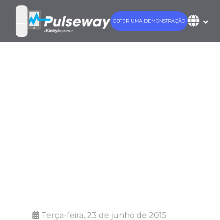
OBTER UMA DEMONSTRAÇÃO
open navigation menu
Personalize
notificações
por e-mail no
Pulseway
Enterprise
Terça-feira, 23 de junho de 2015