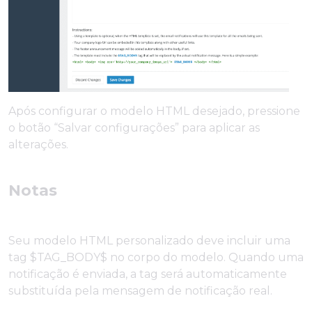
Após configurar o modelo HTML desejado, pressione
o botão “Salvar configurações” para aplicar as
alterações.
Notas
Seu modelo HTML personalizado deve incluir uma
tag $TAG_BODY$ no corpo do modelo. Quando uma
notificação é enviada, a tag será automaticamente
substituída pela mensagem de notificação real.