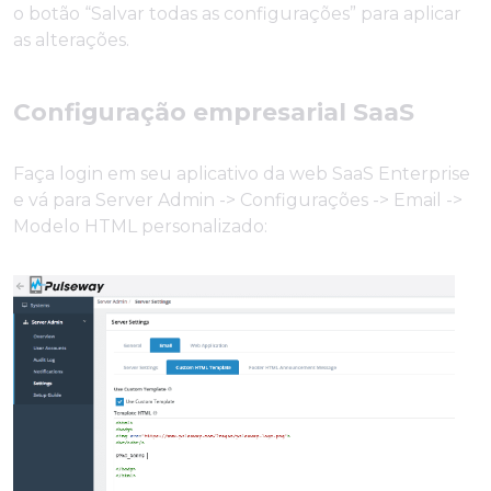
o botão “Salvar todas as configurações” para aplicar
as alterações.
Configuração empresarial SaaS
Faça login em seu aplicativo da web SaaS Enterprise
e vá para Server Admin -> Configurações -> Email ->
Modelo HTML personalizado: