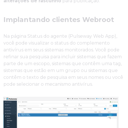
alterações de rascunho
para publicação.
Implantando clientes Webroot
Na página Status do agente (Pulseway Web App),
você pode visualizar o status do complemento
antivírus em seus sistemas monitorados. Você pode
refinar sua pesquisa para incluir sistemas que fazem
parte de um escopo, sistemas que contêm uma tag,
sistemas que estão em um grupo ou sistemas que
contêm o texto de pesquisa em seus nomes ou você
pode selecionar o mecanismo antivírus.