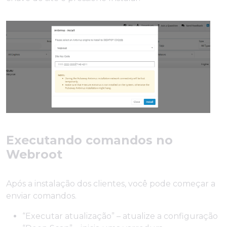
Executando comandos no
Webroot
Após a instalação dos clientes, você pode começar a
enviar comandos.
“Executar atualização” – atualize a configuração