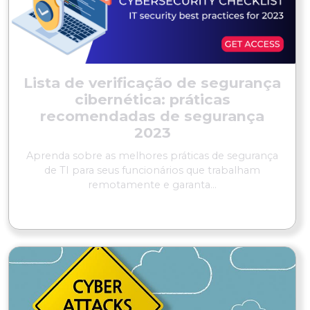
Lista de verificação de segurança
cibernética: práticas
recomendadas de segurança
2023
Aprenda sobre as melhores práticas de segurança
de TI para seus funcionários que trabalham
remotamente e garanta...
LER MAIS