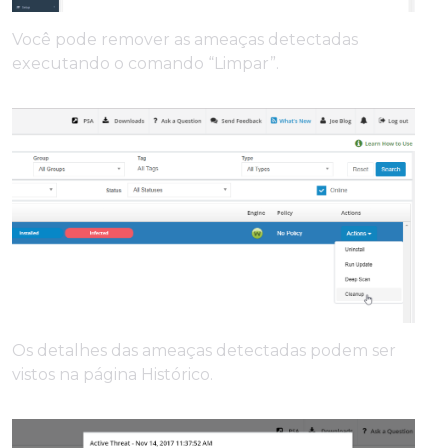
Você pode remover as ameaças detectadas
executando o comando “Limpar”.
Os detalhes das ameaças detectadas podem ser
vistos na página Histórico.