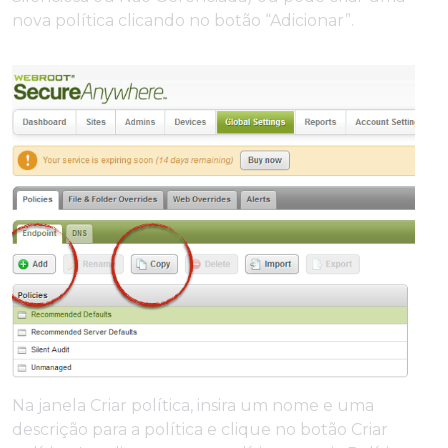
nova política clicando no botão “Adicionar”.
Na janela Criar política, insira um nome e uma
descrição para a política e clique no botão Criar