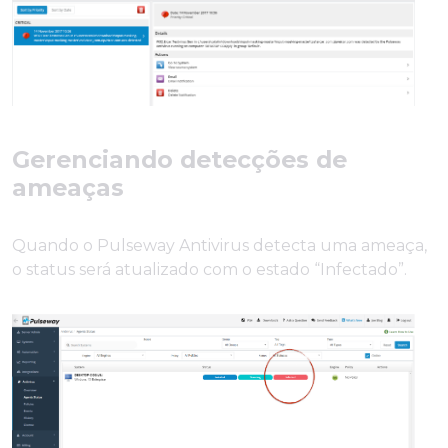
Gerenciando detecções de
ameaças
Quando o Pulseway Antivirus detecta uma ameaça,
o status será atualizado com o estado “Infectado”.