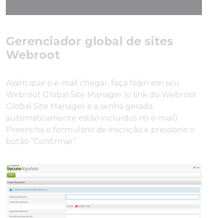
Gerenciador global de sites
Webroot
Assim que o e-mail chegar, faça login em seu
Webroot Global Site Manager (o link do Webroot
Global Site Manager e a senha gerada
automaticamente estão incluídos no e-mail).
Preencha o formulário de inscrição e pressione o
botão “Confirmar”.