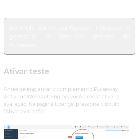
Aprenda como configurar, implantar e
gerenciar o Webroot através do
Pulseway.
Ativar teste
Antes de implantar o complemento Pulseway
Antivirus Webroot Engine, você precisa ativar a
avaliação. Na página Licença, pressione o botão
“Ativar avaliação”.