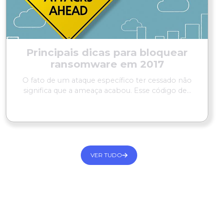
Principais dicas para bloquear
ransomware em 2017
O fato de um ataque específico ter cessado não
significa que a ameaça acabou. Esse código de...
LER MAIS
VER TUDO