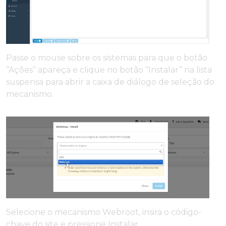
Passe o mouse sobre os sistemas para que o botão
“Ações” apareça e clique no botão “Instalar” na lista
suspensa para abrir a caixa de diálogo de seleção do
mecanismo.
Selecione o mecanismo Webroot, insira o código-
chave do site e pressione Instalar.