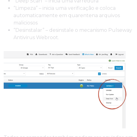
“Deep Scan” – inicia uma varredura
“Limpeza” – inicia uma verificação e coloca
automaticamente em quarentena arquivos
maliciosos
“Desinstalar” – desinstale o mecanismo Pulseway
Antivirus Webroot.