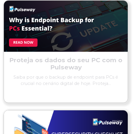
Proteja os dados do seu PC com o
Pulseway
Saiba por que o backup de endpoint para PCs é
crucial no cenário digital de hoje. Proteja...
LER MAIS