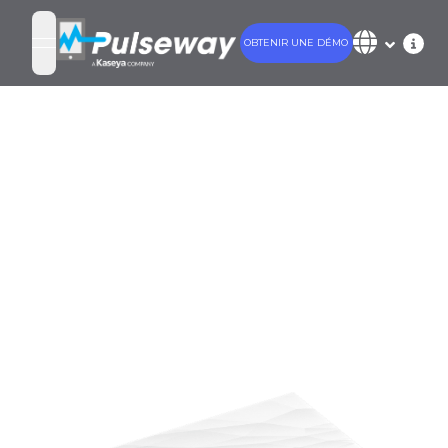
OBTENIR UNE DÉMO
open navigation menu
Confessions of a
Sysadmin
Hilarious tales and tragedies from the
working lives of a System Administrator