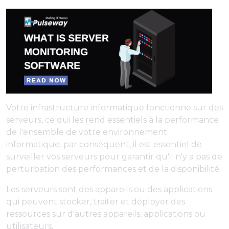
Votre infrastructure informatique fonctionne sur des
serveurs, ce qui les rend essentiels à la performance
de l'ensemble de votre environnement
informatique. par conséquent, il est essentiel de
surveiller vos serveurs pour garantir qu'il n'y a pas de
perturbation des performances et de la disponibilité.
Les serveurs sont des appareils ou des applications
qui peuvent stocker, traiter et déployer des
ressources sur d'autres appareils, applications ou
utilisateurs.