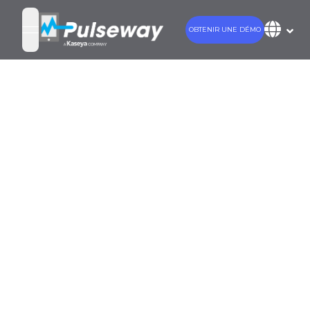
OBTENIR UNE DÉMO
open navigation menu
Devenir un
héros
administrateur
système : les 10
principales
compétences