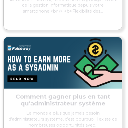
de la gestion informatique depuis votre
smartphone:<br /> <b>Flexibilité des...
EN SAVOIR PLUS
Comment gagner plus en tant
qu'administrateur système
Le monde a plus que jamais besoin
d’administrateurs système, c’est pourquoi il existe de
nombreuses opportunités avec...