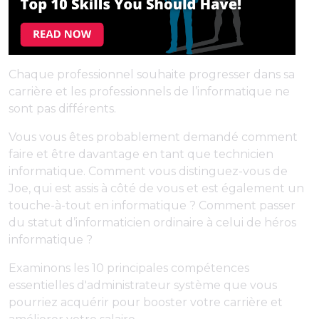
Chaque professionnel souhaite progresser dans sa
carrière et les professionnels de l’informatique ne
sont pas différents.
Vous vous êtes probablement demandé comment
faire et être davantage en tant que technicien
informatique. Comment vous distinguez-vous de
Joe, qui est assis à côté de vous et est également un
touche-à-tout en informatique ? Comment passer
du statut d’informaticien ordinaire à celui de héros
informatique ?
Examinons les 10 principales compétences
essentielles d'administrateur système que vous
pourriez acquérir pour booster votre carrière et