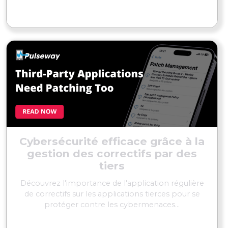
EN SAVOIR PLUS
Cybersécurité efficace grâce à la
gestion des correctifs par des
tiers
Découvrez l'importance de l'application régulière
de correctifs sur les applications tierces pour se
protéger contre les cybermenaces...
EN SAVOIR PLUS